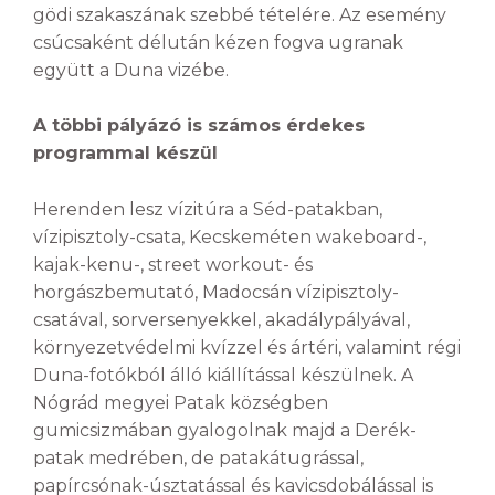
gödi szakaszának szebbé tételére. Az esemény
csúcsaként délután kézen fogva ugranak
együtt a Duna vizébe.
A többi pályázó is számos érdekes
programmal készül
Herenden lesz vízitúra a Séd-patakban,
vízipisztoly-csata, Kecskeméten wakeboard-,
kajak-kenu-, street workout- és
horgászbemutató, Madocsán vízipisztoly-
csatával, sorversenyekkel, akadálypályával,
környezetvédelmi kvízzel és ártéri, valamint régi
Duna-fotókból álló kiállítással készülnek. A
Nógrád megyei Patak községben
gumicsizmában gyalogolnak majd a Derék-
patak medrében, de patakátugrással,
papírcsónak-úsztatással és kavicsdobálással is