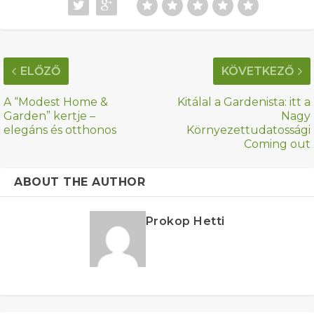
ELŐZŐ
KÖVETKEZŐ
A “Modest Home &
Kitálal a Gardenista: itt a
Garden” kertje –
Nagy
elegáns és otthonos
Környezettudatossági
Coming out
ABOUT THE AUTHOR
Prokop Hetti