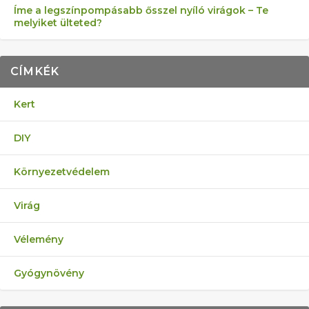
Íme a legszínpompásabb ősszel nyíló virágok – Te
melyiket ülteted?
CÍMKÉK
Kert
DIY
Környezetvédelem
Virág
Vélemény
Gyógynövény