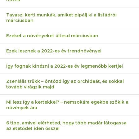
Tavaszi kerti munkák, amiket pipálj ki a listádról
márciusban
Ezeket a növényeket ültesd márciusban
Ezek lesznek a 2022-es év trendnövényei
Így fognak kinézni a 2022-es év legmenőbb kertjei
Zseniális trükk – öntözd így az orchideát, és sokkal
tovább virágzik majd
Mi lesz így a kertekkel? – nemsokára egekbe szökik a
növények ára
6 tipp, amivel elérheted, hogy több madár látogassa
az etetődet idén ősszel