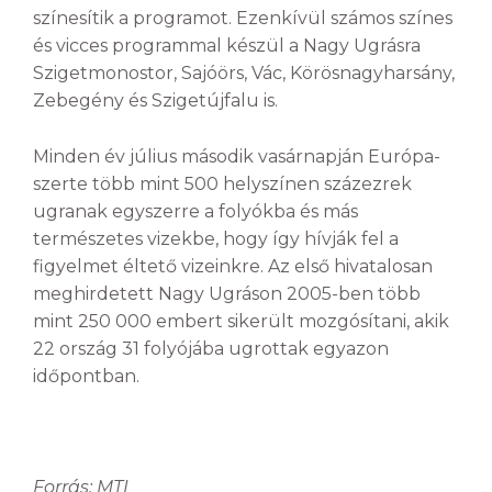
színesítik a programot. Ezenkívül számos színes
és vicces programmal készül a Nagy Ugrásra
Szigetmonostor, Sajóörs, Vác, Körösnagyharsány,
Zebegény és Szigetújfalu is.
Minden év július második vasárnapján Európa-
szerte több mint 500 helyszínen százezrek
ugranak egyszerre a folyókba és más
természetes vizekbe, hogy így hívják fel a
figyelmet éltető vizeinkre. Az első hivatalosan
meghirdetett Nagy Ugráson 2005-ben több
mint 250 000 embert sikerült mozgósítani, akik
22 ország 31 folyójába ugrottak egyazon
időpontban.
Forrás: MTI