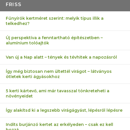
FRISS
Fűnyírók kertméret szerint: melyik típus illik a
telkedhez?
Új perspektíva a fenntartható építészetben –
alumínium tolóajtók
Van új a Nap alatt – tények és tévhitek a napozásról
Így még biztosan nem ültettél virágot – látványos
ötletek kerti ágyásokhoz
5 kerti kártevő, ami már tavasszal tönkreteheti a
növényeidet
Így alakítsd ki a legszebb virágágyást, lépésről lépésre
Indíts burjánzó kertet az erkélyeden – csak ez kell
hozzá