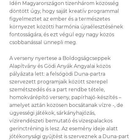
Idén Magyarországon tizenhárom közösség
döntött úgy, hogy saját kreatív programmal
figyelmeztet az ember és a természetes
környezet közötti harmónia újraélesztésének
fontosságára, és ezt végül egy nagy közös
csobbanással ünnepli meg.
A verseny nyertese a Boldogságcseppek
Alapítvány és Gödi Anyák Angyalai közös
pályázata lett: a felsőgödi Duna-partra
szervezett programjaik között szerepel
szemétszedés és a part rendbe tétele,
homokvárépítő verseny, papírhajó-készítés –
amelyet aztán közösen bocsátanak vízre -, de
ügyességi játékok, sárkányhajózás,
vízirendészeti bemutató és vizespalackos
gerinctréning is lesz. Az esemény ideje alatt
jótékonysági gyűjtést is szerveznek a Duna-part