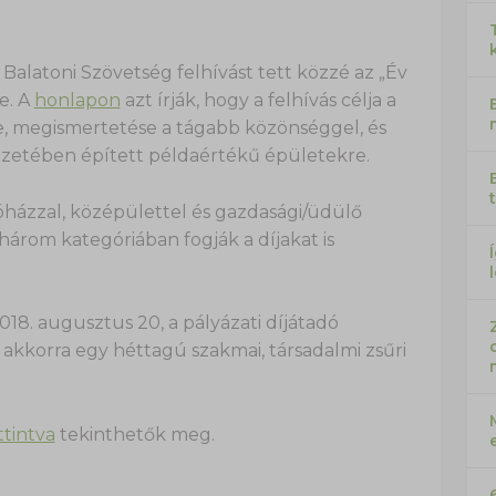
Balatoni Szövetség felhívást tett közzé az „Év
e. A
honlapon
azt írják, hogy a felhívás célja a
e, megismertetése a tágabb közönséggel, és
ezetében épített példaértékű épületekre.
kóházzal, középülettel és gazdasági/üdülő
három kategóriában fogják a díjakat is
2018. augusztus 20, a pályázati díjátadó
akkorra egy héttagú szakmai, társadalmi zsűri
ttintva
tekinthetők meg.