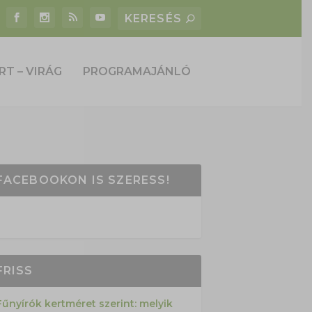
RT – VIRÁG
PROGRAMAJÁNLÓ
FACEBOOKON IS SZERESS!
FRISS
Fűnyírók kertméret szerint: melyik