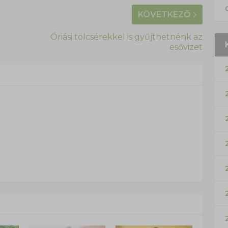
KÖVETKEZŐ
Óriási tölcsérekkel is gyűjthetnénk az
esővizet