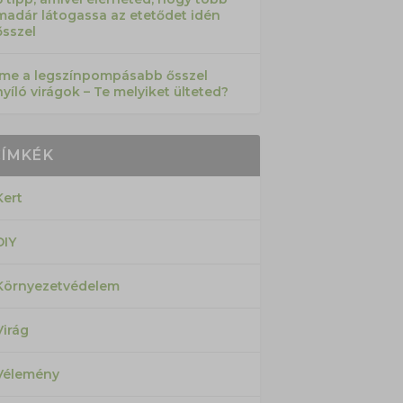
madár látogassa az etetődet idén
ősszel
Íme a legszínpompásabb ősszel
nyíló virágok – Te melyiket ülteted?
CÍMKÉK
Kert
DIY
Környezetvédelem
Virág
Vélemény