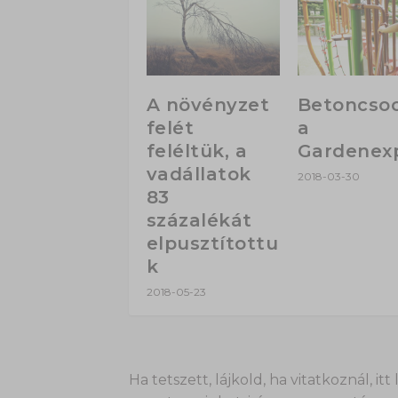
A növényzet
Betoncso
felét
a
feléltük, a
Gardenex
vadállatok
2018-03-30
83
százalékát
elpusztítottu
k
2018-05-23
Ha tetszett, lájkold, ha vitatkoznál,