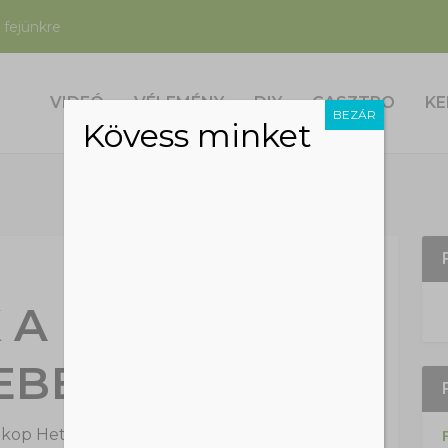
 fejünkre
VIDEÓ
VÉLEMÉNY
DIY
GASZTRO
KE
BEZÁR
Kövess minket
K A BALATON
EBB HÁZÁT
kop Hetti
|