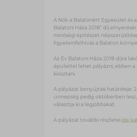
A Nők a Balatonért Egyesület és a 
Balatoni Háza 2018” díj elnyerésér
minőségi építészet népszerűsítés
figyelemfelhívás a Balaton körny
Az Év Balatoni Háza 2018 díjra la
épülettel lehet pályázni, ebben a 
kiosztani.
A pályázat benyújtási határideje: 
ünnepség pedig októberben lesz, 
választja ki a legjobbakat.
A pályázat további részletei
ide ka