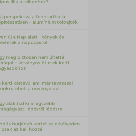
típus illik a telkedhez?
Új perspektíva a fenntartható
építészetben – alumínium tolóajtók
Van új a Nap alatt – tények és
tévhitek a napozásról
Így még biztosan nem ültettél
virágot – látványos ötletek kerti
ágyásokhoz
5 kerti kártevő, ami már tavasszal
tönkreteheti a növényeidet
Így alakítsd ki a legszebb
virágágyást, lépésről lépésre
Indíts burjánzó kertet az erkélyeden
– csak ez kell hozzá