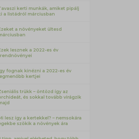
Tavaszi kerti munkák, amiket pipálj
ki a listádról márciusban
Ezeket a növényeket ültesd
márciusban
Ezek lesznek a 2022-es év
trendnövényei
Így fognak kinézni a 2022-es év
legmenőbb kertjei
Zseniális trükk – öntözd így az
orchideát, és sokkal tovább virágzik
majd
Mi lesz így a kertekkel? – nemsokára
egekbe szökik a növények ára
6 tipp, amivel elérheted, hogy több