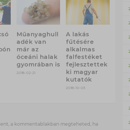
csó
Műanyaghull
A lakás
adék van
fűtésére
pón
már az
alkalmas
óceáni halak
falfestéket
gyomrában is
fejlesztettek
ki magyar
2018-02-21
kutatók
2018-10-03
 itt lent, a kommentablakban megteheted, ha