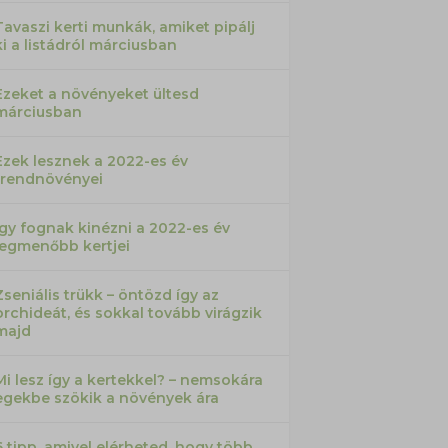
Tavaszi kerti munkák, amiket pipálj
ki a listádról márciusban
Ezeket a növényeket ültesd
márciusban
Ezek lesznek a 2022-es év
trendnövényei
Így fognak kinézni a 2022-es év
legmenőbb kertjei
Zseniális trükk – öntözd így az
orchideát, és sokkal tovább virágzik
majd
Mi lesz így a kertekkel? – nemsokára
egekbe szökik a növények ára
6 tipp, amivel elérheted, hogy több