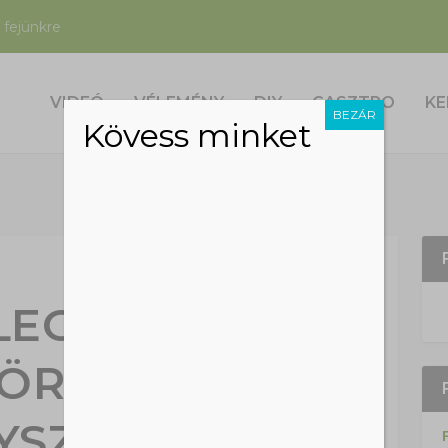
 fejünkre
VIDEÓ
VÉLEMÉNY
DIY
GASZTRO
KE
BEZÁR
Kövess minket
 LEGÚJABB
GÖRÖKSÉGI
YSZÍNÉN