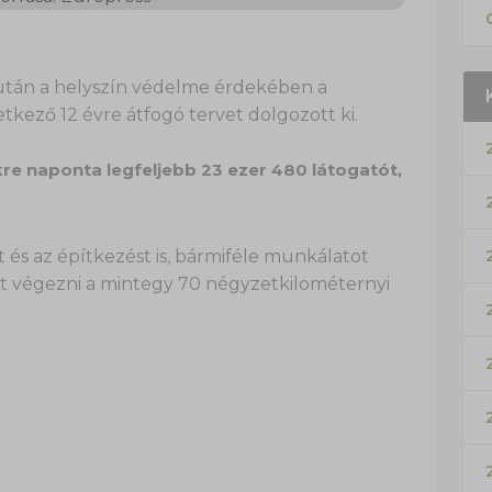
után a helyszín védelme érdekében a
tkező 12 évre átfogó tervet dolgozott ki.
e naponta legfeljebb 23 ezer 480 látogatót,
t és az építkezést is, bármiféle munkálatot
et végezni a mintegy 70 négyzetkilométernyi