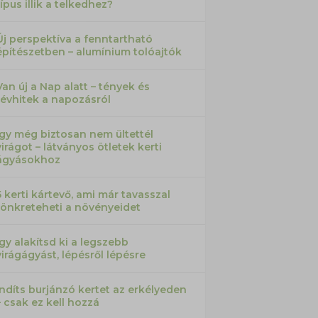
típus illik a telkedhez?
Új perspektíva a fenntartható
építészetben – alumínium tolóajtók
Van új a Nap alatt – tények és
tévhitek a napozásról
Így még biztosan nem ültettél
virágot – látványos ötletek kerti
ágyásokhoz
5 kerti kártevő, ami már tavasszal
tönkreteheti a növényeidet
Így alakítsd ki a legszebb
virágágyást, lépésről lépésre
Indíts burjánzó kertet az erkélyeden
– csak ez kell hozzá