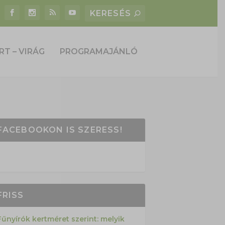
RT – VIRÁG
PROGRAMAJÁNLÓ
FACEBOOKON IS SZERESS!
FRISS
Fűnyírók kertméret szerint: melyik