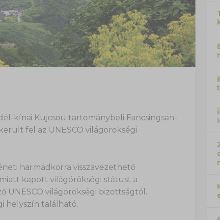
dél-kínai Kujcsou tartománybeli Fancsingsan-
került fel az UNESCO világörökségi
éneti harmadkorra visszavezethető
miatt kapott világörökségi státust a
UNESCO világörökségi bizottságtól.
 helyszín található.