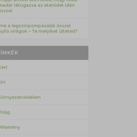
madár látogassa az etetődet idén
ősszel
Íme a legszínpompásabb ősszel
nyíló virágok – Te melyiket ülteted?
CÍMKÉK
Kert
DIY
Környezetvédelem
Virág
Vélemény