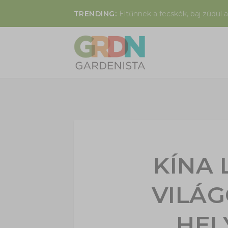
TRENDING:
Eltűnnek a fecskék, baj zúdul a
KÍNA
VILÁ
HEL