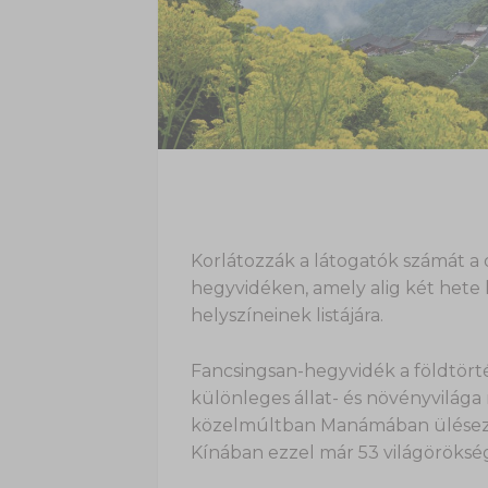
Korlátozzák a látogatók számát a 
hegyvidéken, amely alig két hete 
helyszíneinek listájára.
Fancsingsan-hegyvidék a földtört
különleges állat- és növényvilága 
közelmúltban Manámában ülésező 
Kínában ezzel már 53 világörökségi