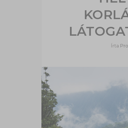
KORL
LÁTOGA
Írta
Pro