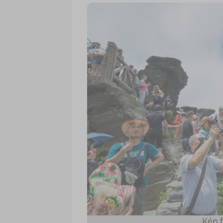
Kép f