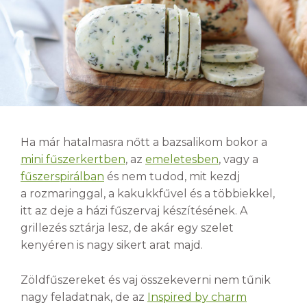
Ha már hatalmasra nőtt a bazsalikom bokor a
mini fűszerkertben
, az
emeletesben
, vagy a
fűszerspirálban
és nem tudod, mit kezdj
a rozmaringgal, a kakukkfűvel és a többiekkel,
itt az deje a házi fűszervaj készítésének. A
grillezés sztárja lesz, de akár egy szelet
kenyéren is nagy sikert arat majd.
Zöldfűszereket és vaj összekeverni nem tűnik
nagy feladatnak, de az
Inspired by charm