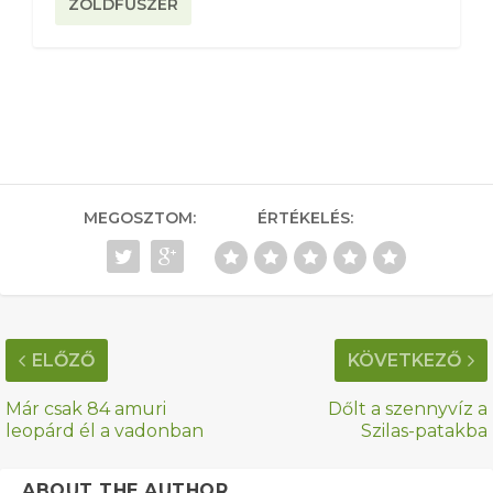
ZÖLDFŰSZER
MEGOSZTOM:
ÉRTÉKELÉS:
ELŐZŐ
KÖVETKEZŐ
Már csak 84 amuri
Dőlt a szennyvíz a
leopárd él a vadonban
Szilas-patakba
ABOUT THE AUTHOR