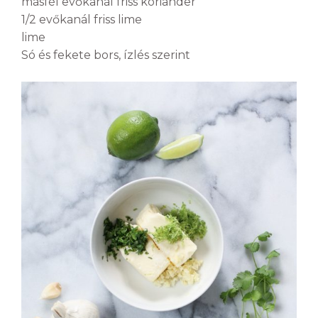
másfél evőkanál friss koriander
1/2 evőkanál friss lime
lime
Só és fekete bors, ízlés szerint