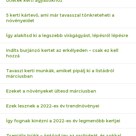
ötletek kerti ágyásokhoz
5 kerti kártevő, ami már tavasszal tönkreteheti a
növényeidet
Így alakítsd ki a legszebb virágágyást, lépésről lépésre
Indíts burjánzó kertet az erkélyeden – csak ez kell
hozzá
Tavaszi kerti munkák, amiket pipálj ki a listádról
márciusban
Ezeket a növényeket ültesd márciusban
Ezek lesznek a 2022-es év trendnövényei
Így fognak kinézni a 2022-es év legmenőbb kertjei
Zseniális trükk – öntözd így az orchideát, és sokkal