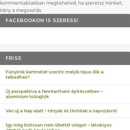
kommentablakban megteheted, ha szeretsz minket,
irány a megosztás.
FACEBOOKON IS SZERESS!
FRISS
Fűnyírók kertméret szerint: melyik típus illik a
telkedhez?
Új perspektíva a fenntartható építészetben –
alumínium tolóajtók
Van új a Nap alatt – tények és tévhitek a napozásról
Így még biztosan nem ültettél virágot – látványos