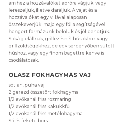
amihez a hozzávalókat apróra vágjuk, vagy
lereszeljük, illetve daráljuk. A vajat és a
hozzávalókat egy villával alaposan
összekeverjük, majd egy fólia segítségével
hengert formázunk belőlük és jól behűtjük.
Sokáig elállnak, grillezésnél húsokhoz vagy
grillzöldségekhez, de egy serpenyőben sütött
húshoz, vagy egy finom bagettre kenve is
csodálatosak.
OLASZ FOKHAGYMÁS VAJ
sótlan, puha vaj
2 gerezd összetört fokhagyma
1/2 evőkanál friss rozmaring
1/2 evőkanál friss kakukkfű
1/2 evőkanál friss metélőhagyma
Só és fekete bors