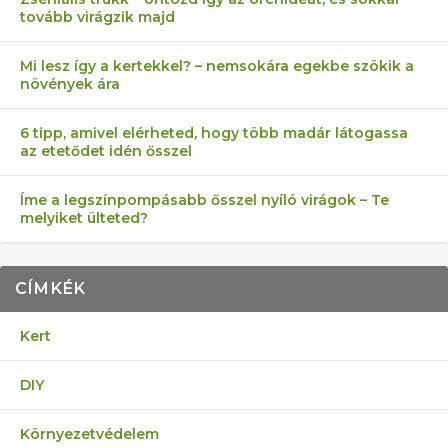
tovább virágzik majd
Mi lesz így a kertekkel? – nemsokára egekbe szökik a
növények ára
6 tipp, amivel elérheted, hogy több madár látogassa
az etetődet idén ősszel
Íme a legszínpompásabb ősszel nyíló virágok – Te
melyiket ülteted?
CÍMKÉK
Kert
DIY
Környezetvédelem