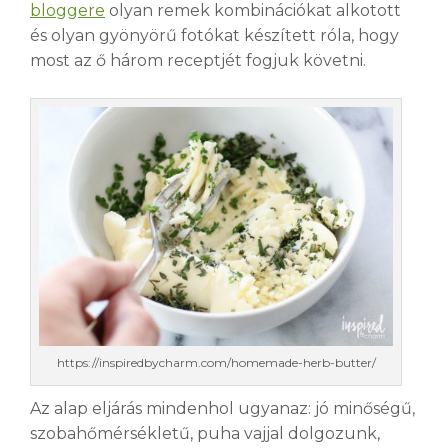
bloggere
olyan remek kombinációkat alkotott
és olyan gyönyörű fotókat készített róla, hogy
most az ő három receptjét fogjuk követni.
https://inspiredbycharm.com/homemade-herb-butter/
Az alap eljárás mindenhol ugyanaz: jó minőségű,
szobahőmérsékletű, puha vajjal dolgozunk,