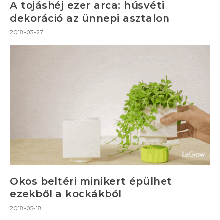
A tojáshéj ezer arca: húsvéti
dekoráció az ünnepi asztalon
2018-03-27
Okos beltéri minikert épülhet
ezekből a kockákból
2018-05-18