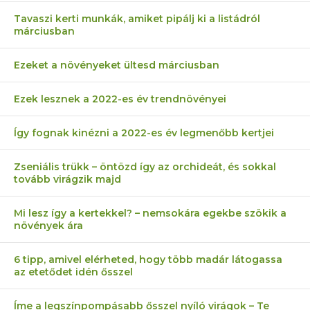
Tavaszi kerti munkák, amiket pipálj ki a listádról
márciusban
Ezeket a növényeket ültesd márciusban
Ezek lesznek a 2022-es év trendnövényei
Így fognak kinézni a 2022-es év legmenőbb kertjei
Zseniális trükk – öntözd így az orchideát, és sokkal
tovább virágzik majd
Mi lesz így a kertekkel? – nemsokára egekbe szökik a
növények ára
6 tipp, amivel elérheted, hogy több madár látogassa
az etetődet idén ősszel
Íme a legszínpompásabb ősszel nyíló virágok – Te