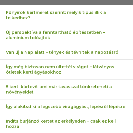
Fűnyírók kertméret szerint: melyik típus illik a
telkedhez?
Új perspektíva a fenntartható építészetben –
alumínium tolóajtók
Van új a Nap alatt – tények és tévhitek a napozásról
Így még biztosan nem ültettél virágot – látványos
ötletek kerti ágyásokhoz
5 kerti kártevő, ami már tavasszal tönkreteheti a
növényeidet
Így alakítsd ki a legszebb virágágyást, lépésről lépésre
Indíts burjánzó kertet az erkélyeden – csak ez kell
hozzá