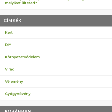
melyiket ülteted?
CÍMKÉK
Kert
DIY
Környezetvédelem
Virág
Vélemény
Gyógynövény
KORÁBBAN