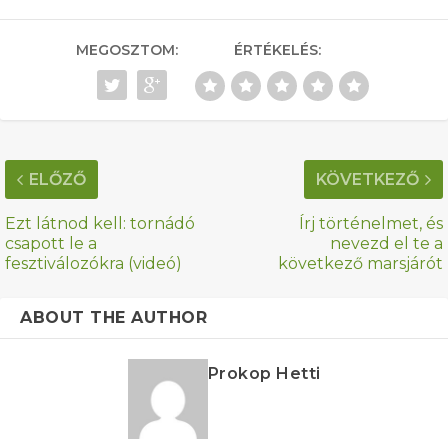
MEGOSZTOM:
ÉRTÉKELÉS:
ELŐZŐ
KÖVETKEZŐ
Ezt látnod kell: tornádó
Írj történelmet, és
csapott le a
nevezd el te a
fesztiválozókra (videó)
következő marsjárót
ABOUT THE AUTHOR
Prokop Hetti