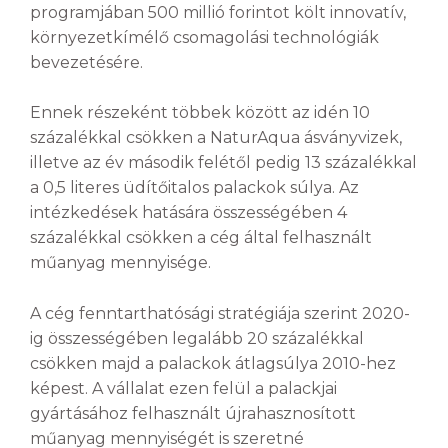
programjában 500 millió forintot költ innovatív,
környezetkímélő csomagolási technológiák
bevezetésére.
Ennek részeként többek között az idén 10
százalékkal csökken a NaturAqua ásványvizek,
illetve az év második felétől pedig 13 százalékkal
a 0,5 literes üdítőitalos palackok súlya. Az
intézkedések hatására összességében 4
százalékkal csökken a cég által felhasznált
műanyag mennyisége.
A cég fenntarthatósági stratégiája szerint 2020-
ig összességében legalább 20 százalékkal
csökken majd a palackok átlagsúlya 2010-hez
képest. A vállalat ezen felül a palackjai
gyártásához felhasznált újrahasznosított
műanyag mennyiségét is szeretné