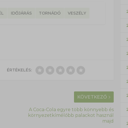
ÉL
IDŐJÁRÁS
TORNÁDÓ
VESZÉLY
ÉRTÉKELÉS:
KÖVETKEZŐ
A Coca-Cola egyre több könnyebb és
környezetkímélőbb palackot használ
majd