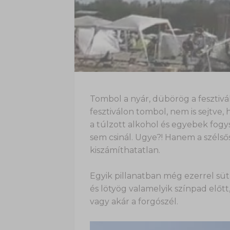
Tombol a nyár, dübörög a fesztivál
fesztiválon tombol, nem is sejtve,
a túlzott alkohol és egyebek fogy
sem csinál. Ugye?! Hanem a szélsősé
kiszámíthatatlan.
Egyik pillanatban még ezerrel süt 
és lötyög valamelyik színpad előtt,
vagy akár a forgószél.