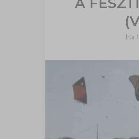
A FESZ
(
Írta
T