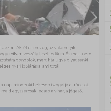
szezon. Aki él és mozog, az valamelyik
 hogy milyen veszély leselkedik rá. És most nem
sztására gondolok, mert hát ugye olyat senki
ges nyári időjárásra, ami totál
a nap, mindenki békésen iszogatja a fröccsöt,
 majd egyszercsak lecsap a vihar, a jégeső,