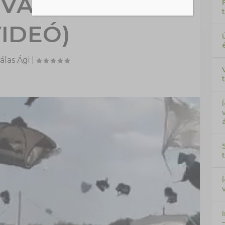
TIVÁLOZÓKRA
VIDEÓ)
álas Ági
|