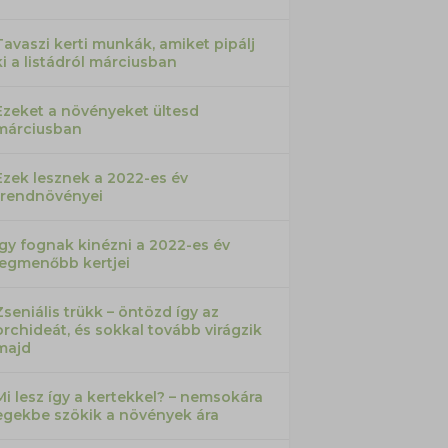
Tavaszi kerti munkák, amiket pipálj
ki a listádról márciusban
Ezeket a növényeket ültesd
márciusban
Ezek lesznek a 2022-es év
trendnövényei
Így fognak kinézni a 2022-es év
legmenőbb kertjei
Zseniális trükk – öntözd így az
orchideát, és sokkal tovább virágzik
majd
Mi lesz így a kertekkel? – nemsokára
egekbe szökik a növények ára