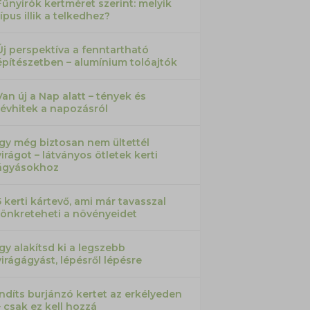
Fűnyírók kertméret szerint: melyik
típus illik a telkedhez?
Új perspektíva a fenntartható
építészetben – alumínium tolóajtók
Van új a Nap alatt – tények és
tévhitek a napozásról
Így még biztosan nem ültettél
virágot – látványos ötletek kerti
ágyásokhoz
5 kerti kártevő, ami már tavasszal
tönkreteheti a növényeidet
Így alakítsd ki a legszebb
virágágyást, lépésről lépésre
Indíts burjánzó kertet az erkélyeden
– csak ez kell hozzá