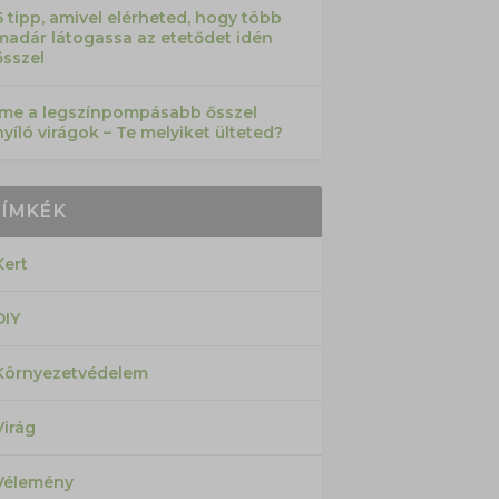
6 tipp, amivel elérheted, hogy több
madár látogassa az etetődet idén
ősszel
Íme a legszínpompásabb ősszel
nyíló virágok – Te melyiket ülteted?
CÍMKÉK
Kert
DIY
Környezetvédelem
Virág
Vélemény