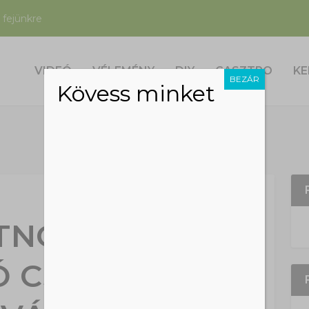
 fejünkre
VIDEÓ
VÉLEMÉNY
DIY
GASZTRO
KE
BEZÁR
Kövess minket
TNOD KELL:
 CSAPOTT LE