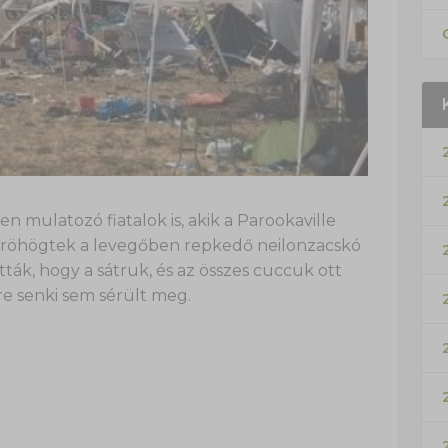
 mulatozó fiatalok is, akik a Parookaville
ve röhögtek a levegőben repkedő neilonzacskó
ták, hogy a sátruk, és az összes cuccuk ott
re senki sem sérült meg.