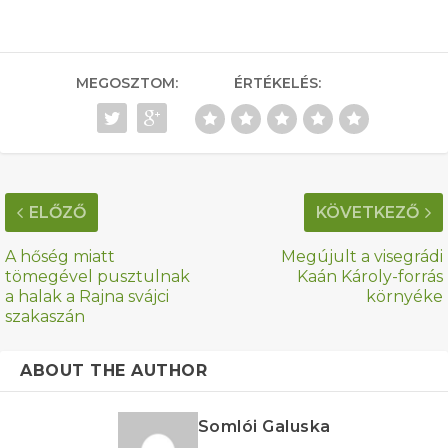
MEGOSZTOM:
ÉRTÉKELÉS:
ELŐZŐ
KÖVETKEZŐ
A hőség miatt
Megújult a visegrádi
tömegével pusztulnak
Kaán Károly-forrás
a halak a Rajna svájci
környéke
szakaszán
ABOUT THE AUTHOR
Somlói Galuska