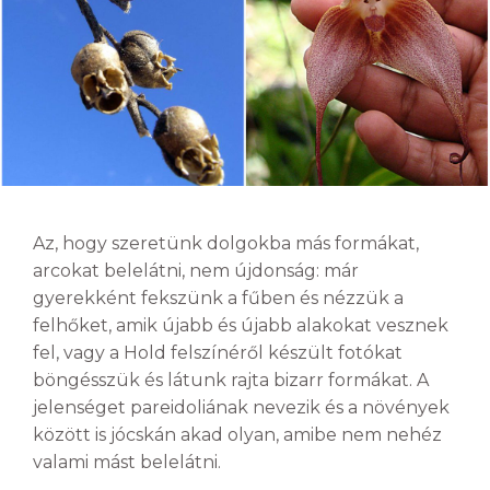
Az, hogy szeretünk dolgokba más formákat,
arcokat belelátni, nem újdonság: már
gyerekként fekszünk a fűben és nézzük a
felhőket, amik újabb és újabb alakokat vesznek
fel, vagy a Hold felszínéről készült fotókat
böngésszük és látunk rajta bizarr formákat. A
jelenséget pareidoliának nevezik és a növények
között is jócskán akad olyan, amibe nem nehéz
valami mást belelátni.