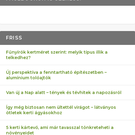
FRISS
Fűnyírók kertméret szerint: melyik típus illik a
telkedhez?
Új perspektíva a fenntartható építészetben –
alumínium tolóajtók
Van új a Nap alatt – tények és tévhitek a napozásról
Így még biztosan nem ültettél virágot – látványos
ötletek kerti ágyásokhoz
5 kerti kártevő, ami már tavasszal tönkreteheti a
növényeidet