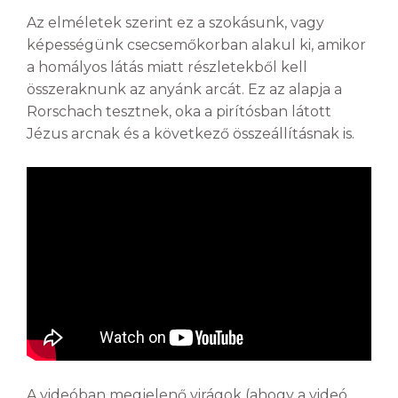
Az elméletek szerint ez a szokásunk, vagy
képességünk csecsemőkorban alakul ki, amikor
a homályos látás miatt részletekből kell
összeraknunk az anyánk arcát. Ez az alapja a
Rorschach tesztnek, oka a pirítósban látott
Jézus arcnak és a következő összeállításnak is.
A videóban megjelenő virágok (ahogy a videó