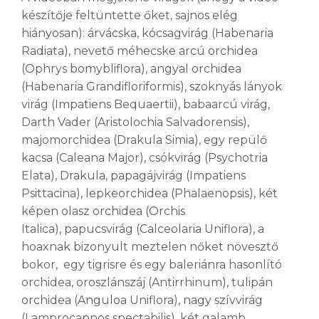
készítője feltüntette őket, sajnos elég
hiányosan): árvácska, kócsagvirág (Habenaria
Radiata), nevető méhecske arcú orchidea
(Ophrys bomybliflora), angyal orchidea
(Habenaria Grandifloriformis), szoknyás lányok
virág (Impatiens Bequaertii), babaarcú virág,
Darth Vader (Aristolochia Salvadorensis),
majomorchidea (Drakula Simia), egy repülő
kacsa (Caleana Major), csókvirág (Psychotria
Elata), Drakula, papagájvirág (Impatiens
Psittacina), lepkeorchidea (Phalaenopsis), két
képen olasz orchidea (Orchis
Italica), papucsvirág (Calceolaria Uniflora), a
hoaxnak bizonyult meztelen nőket növesztő
bokor, egy tigrisre és egy baleriánra hasonlító
orchidea, oroszlánszáj (Antirrhinum), tulipán
orchidea (Anguloa Uniflora), nagy szívvirág
(Lamprocapnos spectabilis), két galamb