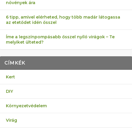
növények ára
6 tipp, amivel elérheted, hogy több madár látogassa
az etetődet idén ősszel
Íme a legszínpompásabb ősszel nyíló virágok – Te
melyiket ülteted?
CÍMKÉK
Kert
DIY
Környezetvédelem
Virág