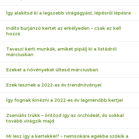
Így alakítsd ki a legszebb virágágyást, lépésről lépésre
Indíts burjánzó kertet az erkélyeden – csak ez kell
hozzá
Tavaszi kerti munkák, amiket pipálj ki a listádról
márciusban
Ezeket a növényeket ültesd márciusban
Ezek lesznek a 2022-es év trendnövényei
Így fognak kinézni a 2022-es év legmenőbb kertjei
Zseniális trükk – öntözd így az orchideát, és sokkal
tovább virágzik majd
Mi lesz így a kertekkel? – nemsokára egekbe szökik a