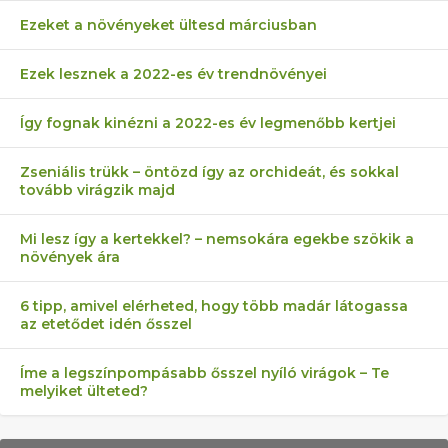
Ezeket a növényeket ültesd márciusban
Ezek lesznek a 2022-es év trendnövényei
Így fognak kinézni a 2022-es év legmenőbb kertjei
Zseniális trükk – öntözd így az orchideát, és sokkal
tovább virágzik majd
Mi lesz így a kertekkel? – nemsokára egekbe szökik a
növények ára
6 tipp, amivel elérheted, hogy több madár látogassa
az etetődet idén ősszel
Íme a legszínpompásabb ősszel nyíló virágok – Te
melyiket ülteted?