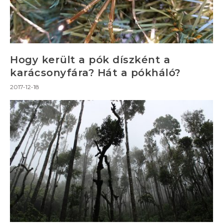
Hogy került a pók díszként a
karácsonyfára? Hát a pókháló?
2017-12-18