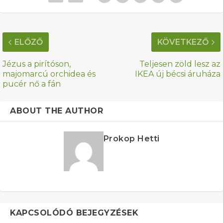
ELŐZŐ
KÖVETKEZŐ
Jézus a pirítóson,
Teljesen zöld lesz az
majomarcú orchidea és
IKEA új bécsi áruháza
pucér nő a fán
ABOUT THE AUTHOR
Prokop Hetti
KAPCSOLÓDÓ BEJEGYZÉSEK