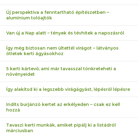
Új perspektíva a fenntartható építészetben –
alumínium tolóajtók
Van új a Nap alatt – tények és tévhitek a napozásról
Így még biztosan nem ültettél virágot – látványos
ötletek kerti ágyásokhoz
5 kerti kártevő, ami már tavasszal tönkreteheti a
növényeidet
Így alakítsd ki a legszebb virágágyást, lépésről lépésre
Indíts burjánzó kertet az erkélyeden – csak ez kell
hozzá
Tavaszi kerti munkák, amiket pipálj ki a listádról
márciusban