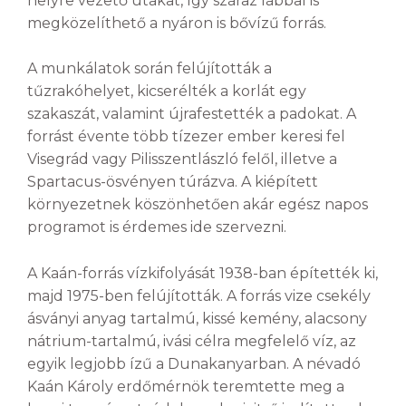
helyre vezető utakat, így száraz lábbal is
megközelíthető a nyáron is bővízű forrás.
A munkálatok során felújították a
tűzrakóhelyet, kicserélték a korlát egy
szakaszát, valamint újrafestették a padokat. A
forrást évente több tízezer ember keresi fel
Visegrád vagy Pilisszentlászló felől, illetve a
Spartacus-ösvényen túrázva. A kiépített
környezetnek köszönhetően akár egész napos
programot is érdemes ide szervezni.
A Kaán-forrás vízkifolyását 1938-ban építették ki,
majd 1975-ben felújították. A forrás vize csekély
ásványi anyag tartalmú, kissé kemény, alacsony
nátrium-tartalmú, ivási célra megfelelő víz, az
egyik legjobb ízű a Dunakanyarban. A névadó
Kaán Károly erdőmérnök teremtette meg a