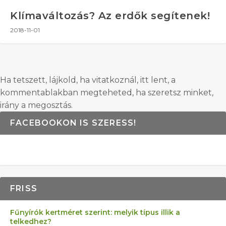
Klímaváltozás? Az erdők segítenek!
2018-11-01
Ha tetszett, lájkold, ha vitatkoznál, itt lent, a
kommentablakban megteheted, ha szeretsz minket,
irány a megosztás.
FACEBOOKON IS SZERESS!
FRISS
Fűnyírók kertméret szerint: melyik típus illik a
telkedhez?