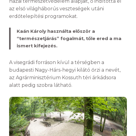
hazai természetvédelem alapjait, ő indította el
az első világháborús veszteségek utáni
erdőtelepítési programokat.
Kaán Károly használta először a
“természetjárás” fogalmát, tőle ered a ma
ismert kifejezés.
A visegrádi forráson kívül a térségben a
budapesti Nagy-Hárs-hegyi kilátó őrzi a nevét,
az Agrárminisztérium Kossuth téri árkádsora
alatt pedig szobra látható.