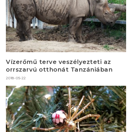
Vízerőmű terve veszélyezteti az
orrszarvú otthonát Tanzániában
2018-05-22