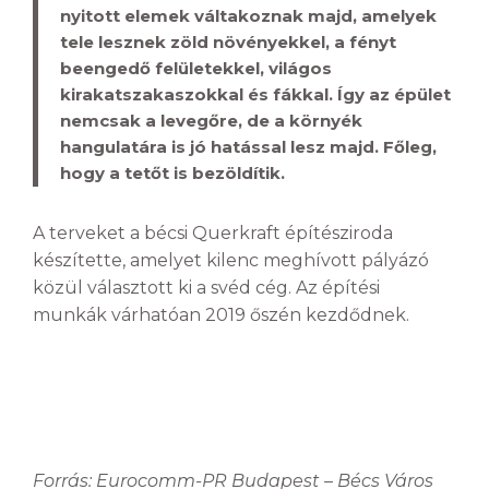
nyitott elemek váltakoznak majd, amelyek
tele lesznek zöld növényekkel, a fényt
beengedő felületekkel, világos
kirakatszakaszokkal és fákkal. Így az épület
nemcsak a levegőre, de a környék
hangulatára is jó hatással lesz majd. Főleg,
hogy a tetőt is bezöldítik.
A terveket a bécsi Querkraft építésziroda
készítette, amelyet kilenc meghívott pályázó
közül választott ki a svéd cég. Az építési
munkák várhatóan 2019 őszén kezdődnek.
Forrás:
Eurocomm-PR Budapest – Bécs Város