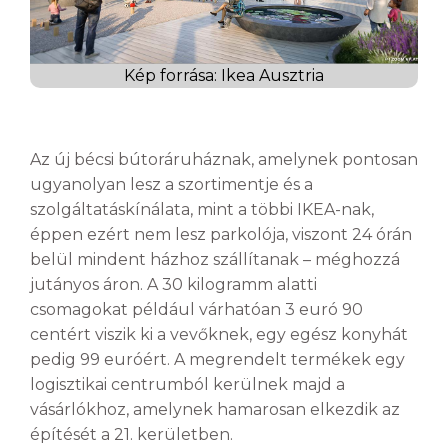
Kép forrása: Ikea Ausztria
Az új bécsi bútoráruháznak, amelynek pontosan
ugyanolyan lesz a szortimentje és a
szolgáltatáskínálata, mint a többi IKEA-nak,
éppen ezért nem lesz parkolója, viszont 24 órán
belül mindent házhoz szállítanak – méghozzá
jutányos áron. A 30 kilogramm alatti
csomagokat például várhatóan 3 euró 90
centért viszik ki a vevőknek, egy egész konyhát
pedig 99 euróért. A megrendelt termékek egy
logisztikai centrumból kerülnek majd a
vásárlókhoz, amelynek hamarosan elkezdik az
építését a 21. kerületben.