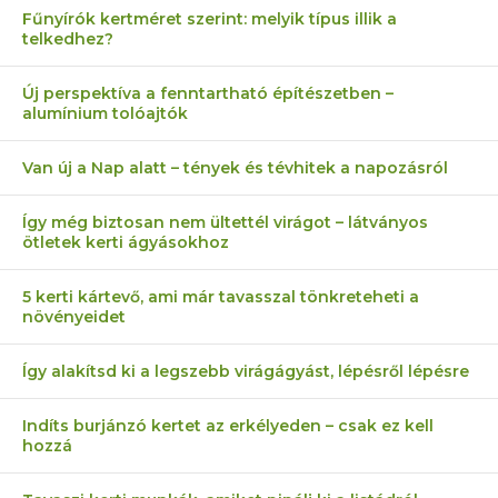
Fűnyírók kertméret szerint: melyik típus illik a
telkedhez?
Új perspektíva a fenntartható építészetben –
alumínium tolóajtók
Van új a Nap alatt – tények és tévhitek a napozásról
Így még biztosan nem ültettél virágot – látványos
ötletek kerti ágyásokhoz
5 kerti kártevő, ami már tavasszal tönkreteheti a
növényeidet
Így alakítsd ki a legszebb virágágyást, lépésről lépésre
Indíts burjánzó kertet az erkélyeden – csak ez kell
hozzá