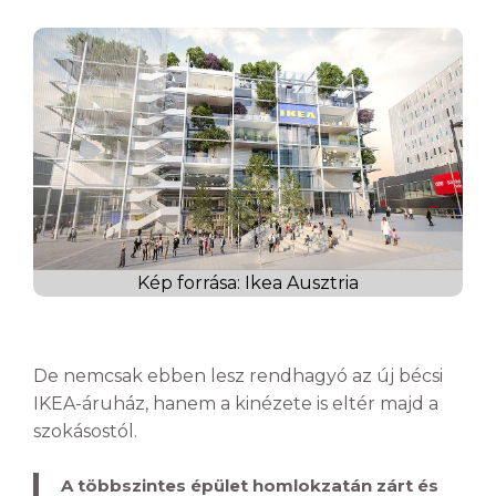
Kép forrása: Ikea Ausztria
De nemcsak ebben lesz rendhagyó az új bécsi
IKEA-áruház, hanem a kinézete is eltér majd a
szokásostól.
A többszintes épület homlokzatán zárt és