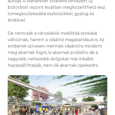
autója. A Mariahilfer Straßéra tervezett új
bútorbolt viszont kiválóan megközelíthető lesz
tömegközlekedési eszközökkel, gyalog és
biciklivel.
De nemcsak a városlakók mobilitási szokásai
változnak, hanem a vásárlói magatartásuk is. Az
emberek szívesen mennek vásárolni, mindent
meg akarnak fogni, ki akarnak próbálni, de a
nagyobb, nehezebb dolgokat már inkább
hazaszállíttatják, nem ők akarnak cipekedni.