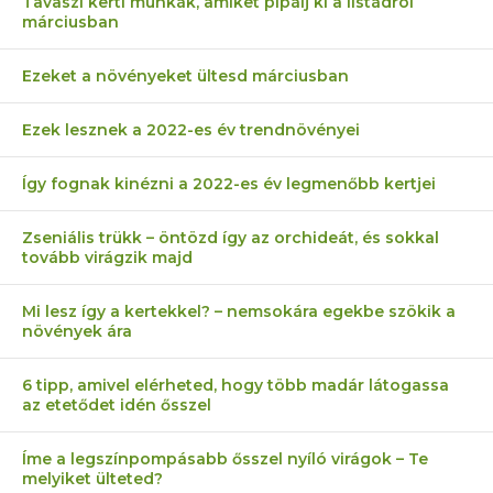
Tavaszi kerti munkák, amiket pipálj ki a listádról
márciusban
Ezeket a növényeket ültesd márciusban
Ezek lesznek a 2022-es év trendnövényei
Így fognak kinézni a 2022-es év legmenőbb kertjei
Zseniális trükk – öntözd így az orchideát, és sokkal
tovább virágzik majd
Mi lesz így a kertekkel? – nemsokára egekbe szökik a
növények ára
6 tipp, amivel elérheted, hogy több madár látogassa
az etetődet idén ősszel
Íme a legszínpompásabb ősszel nyíló virágok – Te
melyiket ülteted?