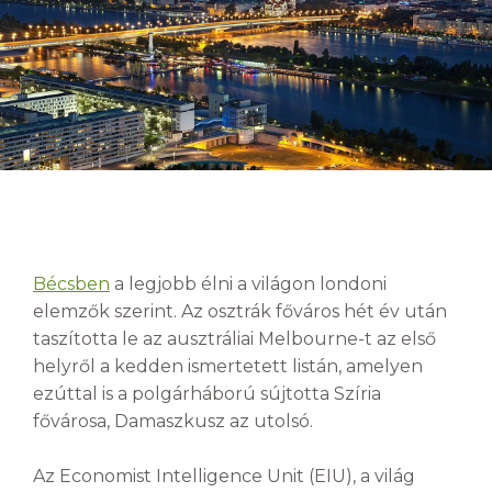
Bécsben
a legjobb élni a világon londoni
elemzők szerint. Az osztrák főváros hét év után
taszította le az ausztráliai Melbourne-t az első
helyről a kedden ismertetett listán, amelyen
ezúttal is a polgárháború sújtotta Szíria
fővárosa, Damaszkusz az utolsó.
Az Economist Intelligence Unit (EIU), a világ