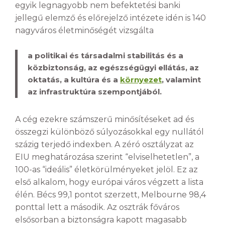
egyik legnagyobb nem befektetési banki
jellegű elemző és előrejelző intézete idén is 140
nagyváros életminőségét vizsgálta
a politikai és társadalmi stabilitás és a
közbiztonság, az egészségügyi ellátás, az
oktatás, a kultúra és a
környezet
, valamint
az infrastruktúra szempontjából.
A cég ezekre számszerű minősítéseket ad és
összegzi különböző súlyozásokkal egy nullától
százig terjedő indexben. A zéró osztályzat az
EIU meghatározása szerint “elviselhetetlen”, a
100-as “ideális” életkörülményeket jelöl. Ez az
első alkalom, hogy európai város végzett a lista
élén. Bécs 99,1 pontot szerzett, Melbourne 98,4
ponttal lett a második. Az osztrák főváros
elsősorban a biztonságra kapott magasabb