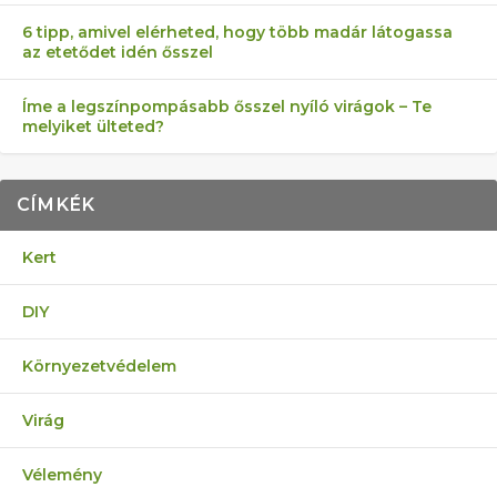
6 tipp, amivel elérheted, hogy több madár látogassa
az etetődet idén ősszel
Íme a legszínpompásabb ősszel nyíló virágok – Te
melyiket ülteted?
CÍMKÉK
Kert
DIY
Környezetvédelem
Virág
Vélemény