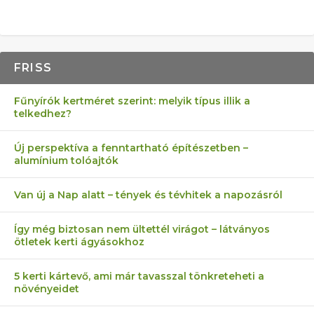
FRISS
Fűnyírók kertméret szerint: melyik típus illik a
telkedhez?
Új perspektíva a fenntartható építészetben –
alumínium tolóajtók
Van új a Nap alatt – tények és tévhitek a napozásról
Így még biztosan nem ültettél virágot – látványos
ötletek kerti ágyásokhoz
5 kerti kártevő, ami már tavasszal tönkreteheti a
növényeidet