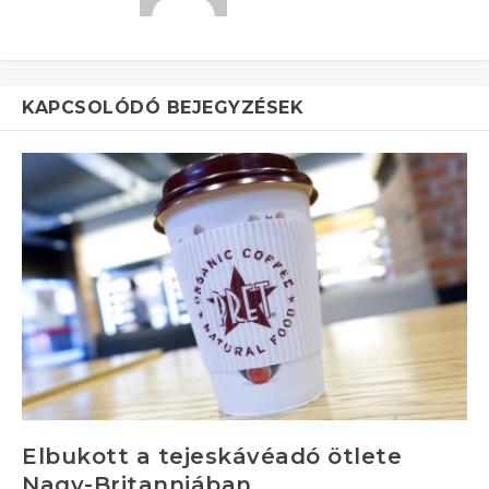
KAPCSOLÓDÓ BEJEGYZÉSEK
Elbukott a tejeskávéadó ötlete
Nagy-Britanniában