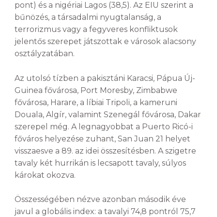
pont) és a nigériai Lagos (38,5). Az EIU szerint a
bűnözés, a társadalmi nyugtalanság, a
terrorizmus vagy a fegyveres konfliktusok
jelentős szerepet játszottak e városok alacsony
osztályzatában.
Az utolsó tízben a pakisztáni Karacsi, Pápua Új-
Guinea fővárosa, Port Moresby, Zimbabwe
fővárosa, Harare, a líbiai Tripoli, a kameruni
Douala, Algír, valamint Szenegál fővárosa, Dakar
szerepel még. A legnagyobbat a Puerto Ricó-i
főváros helyezése zuhant, San Juan 21 helyet
visszaesve a 89. az idei összesítésben. A szigetre
tavaly két hurrikán is lecsapott tavaly, súlyos
károkat okozva.
Összességében nézve azonban második éve
javul a globális index: a tavalyi 74,8 pontról 75,7