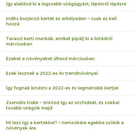
Így alakítsd ki a legszebb virágágyást, lépésről lépésre
Indíts burjánzó kertet az erkélyeden – csak ez kell
hozzá
Tavaszi kerti munkák, amiket pipálj ki a listádról
márciusban
Ezeket a növényeket ültesd márciusban
Ezek lesznek a 2022-es év trendnövényei
Így fognak kinézni a 2022-es év legmenőbb kertjei
Zseniális trükk – öntözd így az orchideát, és sokkal
tovább virágzik majd
Mi lesz így a kertekkel? – nemsokára egekbe szökik a
növények ára