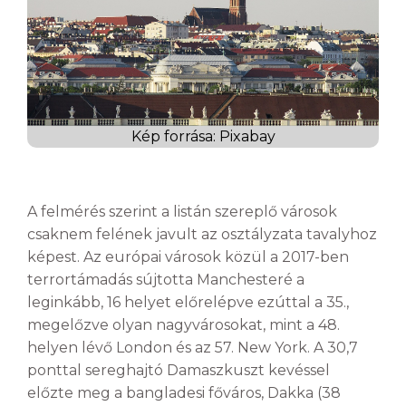
Kép forrása: Pixabay
A felmérés szerint a listán szereplő városok
csaknem felének javult az osztályzata tavalyhoz
képest. Az európai városok közül a 2017-ben
terrortámadás sújtotta Manchesteré a
leginkább, 16 helyet előrelépve ezúttal a 35.,
megelőzve olyan nagyvárosokat, mint a 48.
helyen lévő London és az 57. New York. A 30,7
ponttal sereghajtó Damaszkuszt kevéssel
előzte meg a bangladesi főváros, Dakka (38