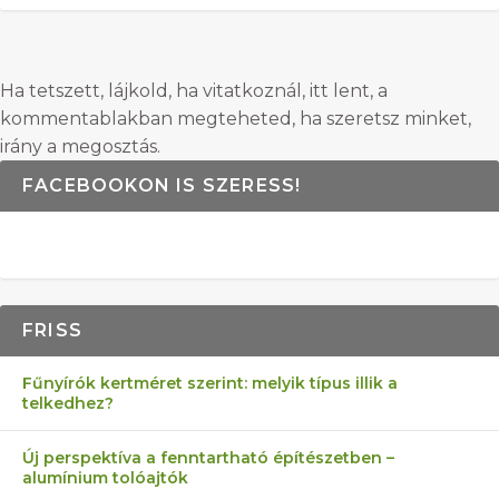
Ha tetszett, lájkold, ha vitatkoznál, itt lent, a
kommentablakban megteheted, ha szeretsz minket,
irány a megosztás.
FACEBOOKON IS SZERESS!
FRISS
Fűnyírók kertméret szerint: melyik típus illik a
telkedhez?
Új perspektíva a fenntartható építészetben –
alumínium tolóajtók