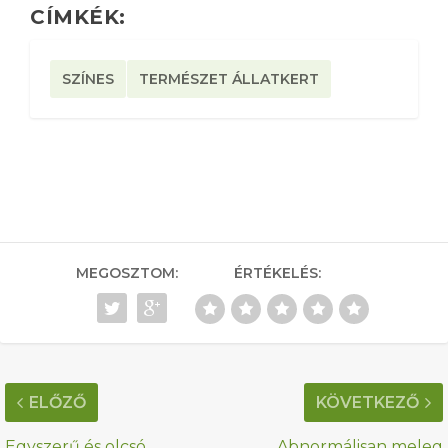
CÍMKÉK:
SZÍNES
TERMÉSZET ÁLLATKERT
MEGOSZTOM:
ÉRTÉKELÉS:
ELŐZŐ
KÖVETKEZŐ
Egyszerű és olcsó
Abnormálisan meleg