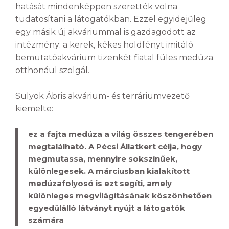
hatását mindenképpen szerették volna
tudatosítani a látogatókban. Ezzel egyidejűleg
egy másik új akváriummal is gazdagodott az
intézmény: a kerek, kékes holdfényt imitáló
bemutatóakvárium tizenkét fiatal füles medúza
otthonául szolgál.
Sulyok Ábris akvárium- és terráriumvezető
kiemelte:
ez a fajta medúza a világ összes tengerében
megtalálható. A Pécsi Állatkert célja, hogy
megmutassa, mennyire sokszínűek,
különlegesek. A márciusban kialakított
medúzafolyosó is ezt segíti, amely
különleges megvilágításának köszönhetően
egyedülálló látványt nyújt a látogatók
számára