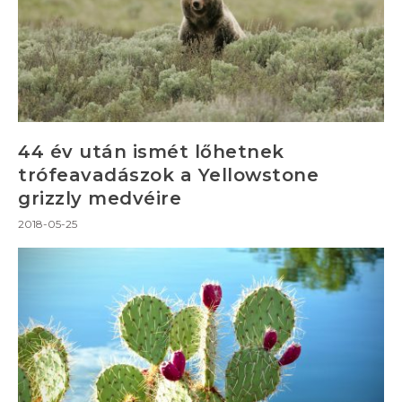
44 év után ismét lőhetnek
trófeavadászok a Yellowstone
grizzly medvéire
2018-05-25