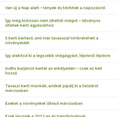
Van új a Nap alatt – tények és tévhitek a napozásról
Így még biztosan nem ültettél virágot – látványos
ötletek kerti ágyásokhoz
5 kerti kártevő, ami már tavasszal tönkreteheti a
növényeidet
Így alakítsd ki a legszebb virágágyást, lépésről lépésre
Indíts burjánzó kertet az erkélyeden – csak ez kell
hozzá
Tavaszi kerti munkák, amiket pipálj ki a listádról
márciusban
Ezeket a növényeket ültesd márciusban
Ezek lesznek a 2022-es év trendnövényei