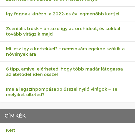
Így fognak kinézni a 2022-es év legmenőbb kertjei
Zseniális trükk – öntözd így az orchideát, és sokkal
tovább virágzik majd
Mi lesz így a kertekkel? – nemsokára egekbe szökik a
növények ára
6 tipp, amivel elérheted, hogy több madár látogassa
az etetődet idén ősszel
Íme a legszínpompásabb ősszel nyíló virágok – Te
melyiket ülteted?
CÍMKÉK
Kert