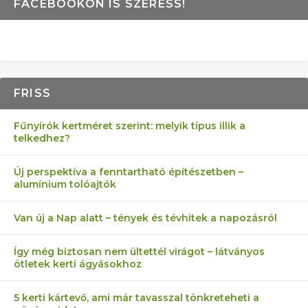
FACEBOOKON IS SZERESS!
FRISS
Fűnyírók kertméret szerint: melyik típus illik a
telkedhez?
Új perspektíva a fenntartható építészetben –
alumínium tolóajtók
Van új a Nap alatt – tények és tévhitek a napozásról
Így még biztosan nem ültettél virágot – látványos
ötletek kerti ágyásokhoz
5 kerti kártevő, ami már tavasszal tönkreteheti a