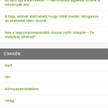
Mi lesz így a kertekkel? – nemsokára egekbe szökik a
növények ára
6 tipp, amivel elérheted, hogy több madár látogassa
az etetődet idén ősszel
Íme a legszínpompásabb ősszel nyíló virágok – Te
melyiket ülteted?
CÍMKÉK
Kert
DIY
Környezetvédelem
Virág