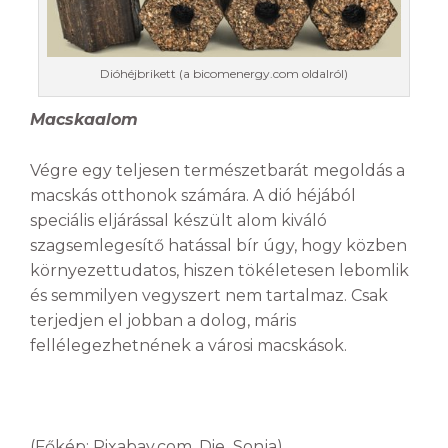
Dióhéjbrikett (a bicomenergy.com oldalról)
Macskaalom
Végre egy teljesen természetbarát megoldás a
macskás otthonok számára. A dió héjából
speciális eljárással készült alom kiváló
szagsemlegesítő hatással bír úgy, hogy közben
környezettudatos, hiszen tökéletesen lebomlik
és semmilyen vegyszert nem tartalmaz. Csak
terjedjen el jobban a dolog, máris
fellélegezhetnének a városi macskások.
(Főkép: Pixabay.com, Die_Sonja)