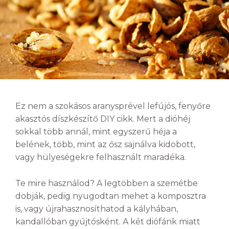
Ez nem a szokásos aranysprével lefújós, fenyőre
akasztós díszkészítő DIY cikk. Mert a dióhéj
sokkal több annál, mint egyszerű héja a
belének, több, mint az ősz sajnálva kidobott,
vagy hülyeségekre felhasznált maradéka.
Te mire használod? A legtöbben a szemétbe
dobják, pedig nyugodtan mehet a komposztra
is, vagy újrahasznosíthatod a kályhában,
kandallóban gyújtósként. A két diófánk miatt