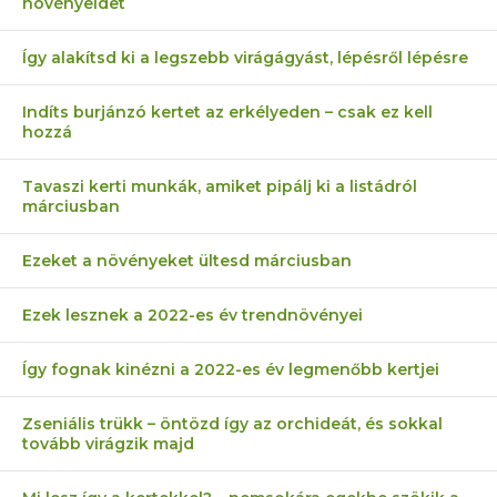
növényeidet
Így alakítsd ki a legszebb virágágyást, lépésről lépésre
Indíts burjánzó kertet az erkélyeden – csak ez kell
hozzá
Tavaszi kerti munkák, amiket pipálj ki a listádról
márciusban
Ezeket a növényeket ültesd márciusban
Ezek lesznek a 2022-es év trendnövényei
Így fognak kinézni a 2022-es év legmenőbb kertjei
Zseniális trükk – öntözd így az orchideát, és sokkal
tovább virágzik majd