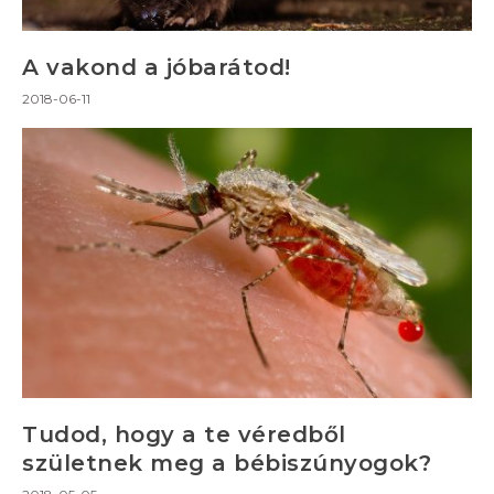
A vakond a jóbarátod!
2018-06-11
Tudod, hogy a te véredből
születnek meg a bébiszúnyogok?