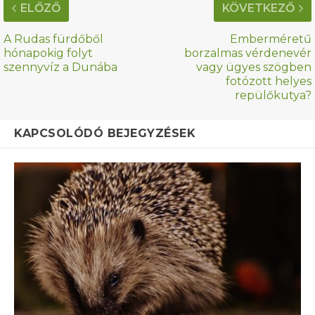
ELŐZŐ
KÖVETKEZŐ
A Rudas fürdőből
Emberméretű
hónapokig folyt
borzalmas vérdenevér
szennyvíz a Dunába
vagy ügyes szögben
fotózott helyes
repülőkutya?
KAPCSOLÓDÓ BEJEGYZÉSEK