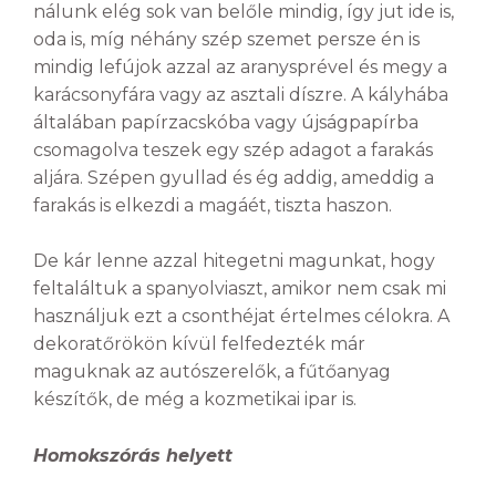
nálunk elég sok van belőle mindig, így jut ide is,
oda is, míg néhány szép szemet persze én is
mindig lefújok azzal az aranysprével és megy a
karácsonyfára vagy az asztali díszre. A kályhába
általában papírzacskóba vagy újságpapírba
csomagolva teszek egy szép adagot a farakás
aljára. Szépen gyullad és ég addig, ameddig a
farakás is elkezdi a magáét, tiszta haszon.
De kár lenne azzal hitegetni magunkat, hogy
feltaláltuk a spanyolviaszt, amikor nem csak mi
használjuk ezt a csonthéjat értelmes célokra. A
dekoratőrökön kívül felfedezték már
maguknak az autószerelők, a fűtőanyag
készítők, de még a kozmetikai ipar is.
Homokszórás helyett