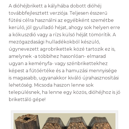
A dióhéjbrikett a kályhába dobott dióhéj
továbbfejlesztett verziója. Teljesen ésszerű
fűtési célra használni az egyébként szemétbe
kerülő, jól gyulladó héjat, ahogy sok helyen erre
a kókuszdió vagy a rízs külső héját tömörítik. A
mezőgazdasági hulladékokból készülő,
úgynevezett agrobrikettek közé tartozik ez is,
amelynek -a többihez hasonlóan- elmarad
ugyan a keményfa- vagy szénbrikettekhez
képest a fűtőértéke és a hamuzási mennyisége
is magasabb, ugyanakkor kiváló újrahasznosítási
lehetőség. Micsoda haszon lenne sok
településnek, ha lenne egy közös, dióhéjhoz is jó
brikettáló gépe!