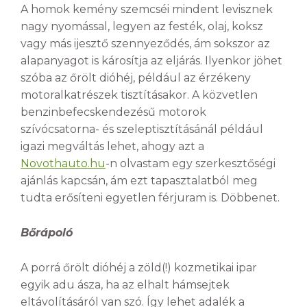
A homok kemény szemcséi mindent levisznek
nagy nyomással, legyen az festék, olaj, koksz
vagy más ijesztő szennyeződés, ám sokszor az
alapanyagot is károsítja az eljárás. Ilyenkor jöhet
szóba az őrölt dióhéj, például az érzékeny
motoralkatrészek tisztításakor. A közvetlen
benzinbefecskendezésű motorok
szívócsatorna- és szeleptisztításánál például
igazi megváltás lehet, ahogy azt a
Novothauto.hu
-n olvastam egy szerkesztőségi
ajánlás kapcsán, ám ezt tapasztalatból meg
tudta erősíteni egyetlen férjuram is. Döbbenet.
Bőrápoló
A porrá őrölt dióhéj a zöld(!) kozmetikai ipar
egyik adu ásza, ha az elhalt hámsejtek
eltávolításáról van szó. Így lehet adalék a