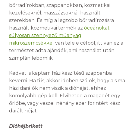
bőrradírokban, szappanokban, kozmetikai
kezeléseknél, masszázsoknál használt
szerekben. És míg a legtöbb bőrradírozásra
használt kozmetikai termék az
óceánokat
súlyosan szennyező műanyag
mikroszemcsékkel
van tele e célból, itt van ez a
természet adta ajándék, ami használat után
szimplán lebomlik.
Kedvet is kaptam házikészítésű szappanba
keverni. Ha ti is, akkor időben szólok, hogy a sima
házi darálók nem viszik a dióhéjat, ehhez
komolyabb gép kell. Elviheted a magadét egy
őrlőbe, vagy veszel néhány ezer forintért kész
darált héjat.
Dióhéjbrikett