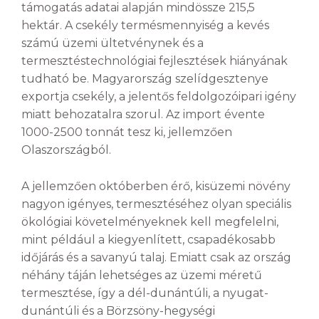
támogatás adatai alapján mindössze 215,5
hektár. A csekély termésmennyiség a kevés
számú üzemi ültetvénynek és a
termesztéstechnológiai fejlesztések hiányának
tudható be. Magyarország szelídgesztenye
exportja csekély, a jelentős feldolgozóipari igény
miatt behozatalra szorul. Az import évente
1000-2500 tonnát tesz ki, jellemzően
Olaszországból.
A jellemzően októberben érő, kisüzemi növény
nagyon igényes, termesztéséhez olyan speciális
ökológiai követelményeknek kell megfelelni,
mint például a kiegyenlített, csapadékosabb
időjárás és a savanyú talaj. Emiatt csak az ország
néhány táján lehetséges az üzemi méretű
termesztése, így a dél-dunántúli, a nyugat-
dunántúli és a Börzsöny-hegységi