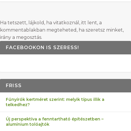
Ha tetszett, lájkold, ha vitatkoznál, itt lent, a
kommentablakban megteheted, ha szeretsz minket,
irány a megosztás.
FACEBOOKON IS SZERESS!
FRISS
Fűnyírók kertméret szerint: melyik típus illik a
telkedhez?
Új perspektíva a fenntartható építészetben –
alumínium tolóajtók