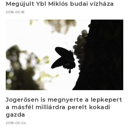
Megújult Ybl Miklós budai vízháza
2018-05-18
Jogerősen is megnyerte a lepkepert
a másfél milliárdra perelt kokadi
gazda
2018-05-04