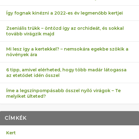
Így fognak kinézni a 2022-es év legmenőbb kertjei
Zseniális trükk – öntözd így az orchideát, és sokkal
tovább virágzik majd
Mi lesz így a kertekkel? – nemsokára egekbe szökik a
növények ára
6 tipp, amivel elérheted, hogy több madár látogassa
az etetődet idén ősszel
Íme a legszínpompásabb ősszel nyíló virágok – Te
melyiket ülteted?
CÍMKÉK
Kert