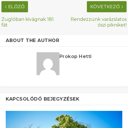
ELŐZŐ
KÖVETKEZŐ
Zuglóban kivágnak 181
Rendezzünk varázslatos
fát
őszi pikniket!
ABOUT THE AUTHOR
Prokop Hetti
KAPCSOLÓDÓ BEJEGYZÉSEK