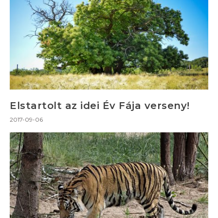
Elstartolt az idei Év Fája verseny!
2017-09-06