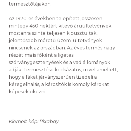
termesztőtájakon.
Az 1970-es években telepített, összesen
mintegy 450 hektárt kitevő áruültetvények
mostanra szinte teljesen kipusztultak,
jelentősebb méretű üzemi ültetvények
nincsenek az országban. Az éves termés nagy
részét ma is főként a ligetes
szórványgesztenyések és a vad állományok
adják. Termesztése kockázatos, mivel amellett,
hogy a fákat járványszerűen tizedeli a
kéregelhalás, a károsítók is komoly károkat
képesek okozni.
Kiemelt kép: Pixabay