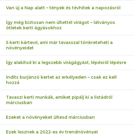
Van új a Nap alatt – tények és tévhitek a napozásról
Így még biztosan nem ültettél virágot – látványos
ötletek kerti ágyásokhoz
5 kerti kártevő, ami már tavasszal tönkreteheti a
növényeidet
Így alakítsd ki a legszebb virágágyást, lépésről lépésre
Indíts burjánzó kertet az erkélyeden – csak ez kell
hozzá
Tavaszi kerti munkák, amiket pipálj ki a listádról
márciusban
Ezeket a növényeket ültesd márciusban
Ezek lesznek a 2022-es év trendnövényei