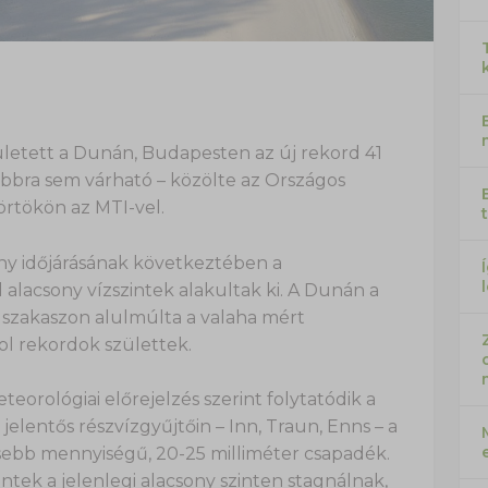
letett a Dunán, Budapesten az új rekord 41
bbra sem várható – közölte az Országos
örtökön az MTI-vel.
ny időjárásának következtében a
alacsony vízszintek alakultak ki. A Dunán a
 szakaszon alulmúlta a valaha mért
l rekordok születtek.
teorológiai előrejelzés szerint folytatódik a
elentős részvízgyűjtőin – Inn, Traun, Enns – a
sebb mennyiségű, 20-25 milliméter csapadék.
ntek a jelenlegi alacsony szinten stagnálnak,