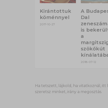
Kirántottuk
A Budape
köménnyel
Dal
zeneszám
2017-10-27
is bekerül
a
margitszi
szökőkút
kínálatáb
2018-07-12
Ha tetszett, lájkold, ha vitatkoznál,
szeretsz minket, irány a megosztás.