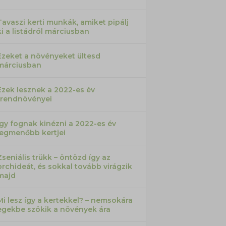
Tavaszi kerti munkák, amiket pipálj
ki a listádról márciusban
Ezeket a növényeket ültesd
márciusban
Ezek lesznek a 2022-es év
trendnövényei
Így fognak kinézni a 2022-es év
legmenőbb kertjei
Zseniális trükk – öntözd így az
orchideát, és sokkal tovább virágzik
majd
Mi lesz így a kertekkel? – nemsokára
egekbe szökik a növények ára