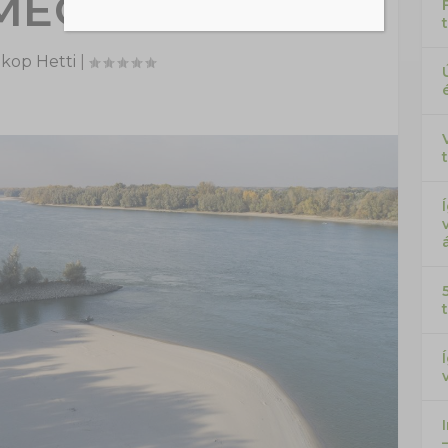
MEG A DUNÁN
kop Hetti
|