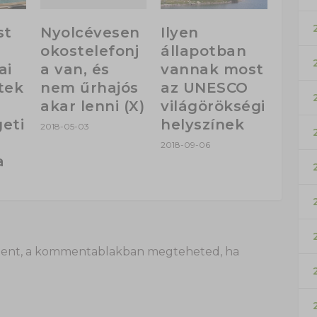
Nyolcévesen
st
Ilyen
okostelefonj
állapotban
a van, és
ai
vannak most
nem űrhajós
tek
az UNESCO
akar lenni (X)
világörökségi
geti
helyszínek
2018-05-03
2018-09-06
a
 itt lent, a kommentablakban megteheted, ha