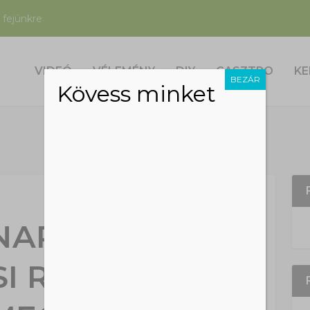
 fejünkre
VIDEÓ
VÉLEMÉNY
DIY
GASZTRO
KE
BEZÁR
Kövess minket
NAPRA ÚJABB
SI REKORDOK