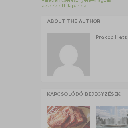
Váratlan cseresznyefa-virágzás
kezdődött Japánban
ABOUT THE AUTHOR
Prokop Hetti
KAPCSOLÓDÓ BEJEGYZÉSEK