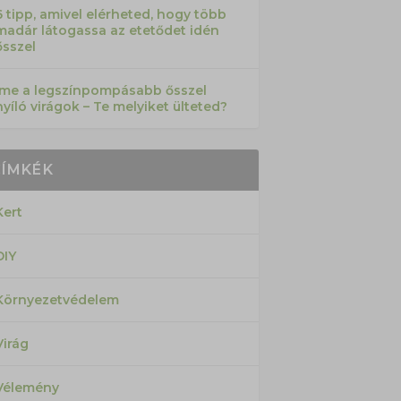
6 tipp, amivel elérheted, hogy több
madár látogassa az etetődet idén
ősszel
Íme a legszínpompásabb ősszel
nyíló virágok – Te melyiket ülteted?
CÍMKÉK
Kert
DIY
Környezetvédelem
Virág
Vélemény