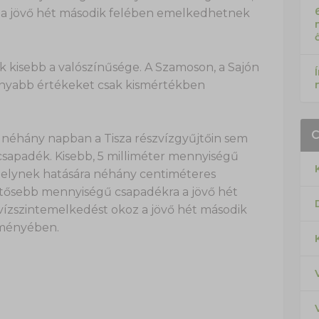
a a jövő hét második felében emelkedhetnek
 kisebb a valószínűsége. A Szamoson, a Sajón
onyabb értékeket csak kismértékben
ő néhány napban a Tisza részvízgyűjtőin sem
sapadék. Kisebb, 5 milliméter mennyiségű
melynek hatására néhány centiméteres
ntősebb mennyiségű csapadékra a jövő hét
vízszintemelkedést okoz a jövő hét második
eményében.