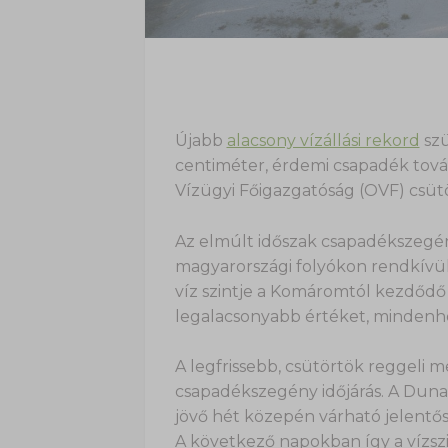
Újabb
alacsony vízállási rekord
szü
centiméter, érdemi csapadék tová
Vízügyi Főigazgatóság (OVF) csüt
Az elmúlt időszak csapadékszegé
magyarországi folyókon rendkívül 
víz szintje a Komáromtól kezdődő
legalacsonyabb értéket, mindenho
A legfrissebb, csütörtök reggeli me
csapadékszegény időjárás. A Duna j
jövő hét közepén várható jelentő
A következő napokban így a vízszi