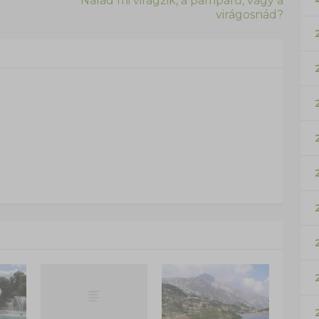
Nálad mi virágzik, a pampafű, vagy a
virágosnád?