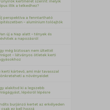
Fűnyírók kertméret szerint: melyik
típus illik a telkedhez?
Új perspektíva a fenntartható
építészetben – alumínium tolóajtók
Van új a Nap alatt – tények és
tévhitek a napozásról
Így még biztosan nem ültettél
virágot – látványos ötletek kerti
ágyásokhoz
5 kerti kártevő, ami már tavasszal
tönkreteheti a növényeidet
Így alakítsd ki a legszebb
virágágyást, lépésről lépésre
Indíts burjánzó kertet az erkélyeden
– csak ez kell hozzá