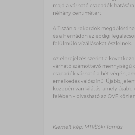
majd a várható csapadék hatásár
néhány centimétert.
A Tiszán a rekordok megdőlésének
és a Hernádon az eddigi legalacs
felülmúló vízállásokat észlelnek.
Az előrejelzés szerint a következ
várható számottevő mennyiségű c
csapadék várható a hét végén, a
emelkedés valószínű. Újabb, jele
közepén van kilátás, amely újabb 
felében – olvasható az OVF közl
Kiemelt kép: MTI/Sóki Tamás