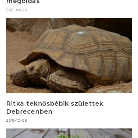
megoldás
2021-05-20
Ritka teknősbébik születtek
Debrecenben
2018-10-06