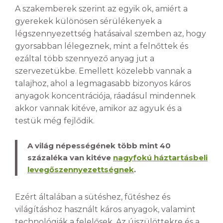
A szakemberek szerint az egyik ok, amiért a
gyerekek különösen sérülékenyek a
légszennyezettség hatásaival szemben az, hogy
gyorsabban lélegeznek, mint a felnőttek és
ezáltal több szennyező anyag jut a
szervezetükbe. Emellett közelebb vannak a
talajhoz, ahol a legmagasabb bizonyos káros
anyagok koncentrációja, ráadásul mindennek
akkor vannak kitéve, amikor az agyuk és a
testük még fejlődik.
A világ népességének több mint 40
százaléka van kitéve
nagyfokú háztartásbeli
levegőszennyezettségnek
.
Ezért általában a sütéshez, fűtéshez és
világításhoz használt káros anyagok, valamint
technológiák a felelősek. Az újszülöttekre és a