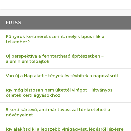
FRISS
Fűnyírók kertméret szerint: melyik típus illik a
telkedhez?
Új perspektíva a fenntartható építészetben –
alumínium tolóajtók
Van új a Nap alatt – tények és tévhitek a napozásról
Így még biztosan nem ültettél virágot – látványos
ötletek kerti ágyásokhoz
5 kerti kártevő, ami már tavasszal tönkreteheti a
növényeidet
Így alakítsd ki a legszebb virágágyást, lépésről lépésre