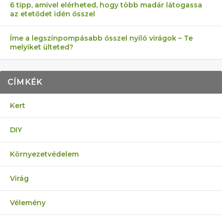
6 tipp, amivel elérheted, hogy több madár látogassa
az etetődet idén ősszel
Íme a legszínpompásabb ősszel nyíló virágok – Te
melyiket ülteted?
CÍMKÉK
Kert
DIY
Környezetvédelem
Virág
Vélemény