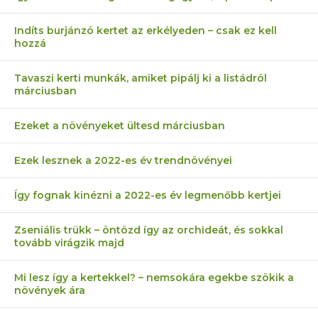
Indíts burjánzó kertet az erkélyeden – csak ez kell
hozzá
Tavaszi kerti munkák, amiket pipálj ki a listádról
márciusban
Ezeket a növényeket ültesd márciusban
Ezek lesznek a 2022-es év trendnövényei
Így fognak kinézni a 2022-es év legmenőbb kertjei
Zseniális trükk – öntözd így az orchideát, és sokkal
tovább virágzik majd
Mi lesz így a kertekkel? – nemsokára egekbe szökik a
növények ára