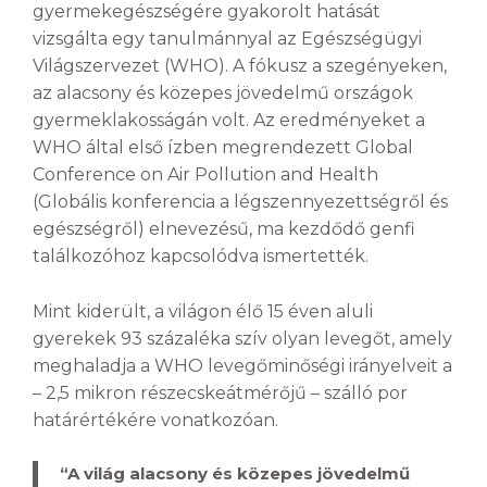
gyermekegészségére gyakorolt hatását
vizsgálta egy tanulmánnyal az Egészségügyi
Világszervezet (WHO). A fókusz a szegényeken,
az alacsony és közepes jövedelmű országok
gyermeklakosságán volt. Az eredményeket a
WHO által első ízben megrendezett Global
Conference on Air Pollution and Health
(Globális konferencia a légszennyezettségről és
egészségről) elnevezésű, ma kezdődő genfi
találkozóhoz kapcsolódva ismertették.
Mint kiderült, a világon élő 15 éven aluli
gyerekek 93 százaléka szív olyan levegőt, amely
meghaladja a WHO levegőminőségi irányelveit a
– 2,5 mikron részecskeátmérőjű – szálló por
határértékére vonatkozóan.
“A világ alacsony és közepes jövedelmű