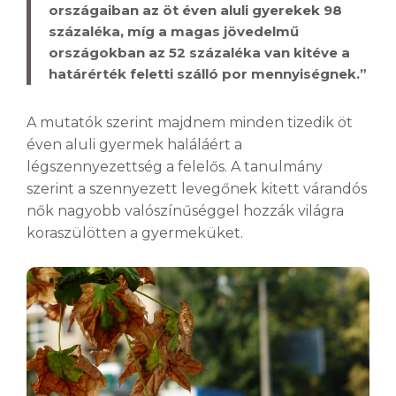
országaiban az öt éven aluli gyerekek 98
százaléka, míg a magas jövedelmű
országokban az 52 százaléka van kitéve a
határérték feletti szálló por mennyiségnek.”
A mutatók szerint majdnem minden tizedik öt
éven aluli gyermek haláláért a
légszennyezettség a felelős. A tanulmány
szerint a szennyezett levegőnek kitett várandós
nők nagyobb valószínűséggel hozzák világra
koraszülötten a gyermeküket.