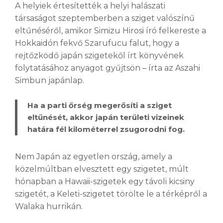
A helyiek értesítették a helyi halászati
társaságot szeptemberben a sziget valószínű
eltűnéséről, amikor Simizu Hirosi író felkereste a
Hokkaidón fekvő Szarufucu falut, hogy a
rejtőzködő japán szigetekől írt könyvének
folytatásához anyagot gyűjtsön – írta az Aszahi
Simbun japánlap.
Ha a parti őrség megerősíti a sziget
eltűnését, akkor japán területi vizeinek
határa fél kilométerrel zsugorodni fog.
Nem Japán az egyetlen ország, amely a
közelmúltban elvesztett egy szigetet, múlt
hónapban a Hawaii-szigetek egy távoli kicsiny
szigetét, a Keleti-szigetet törölte le a térképről a
Walaka hurrikán.