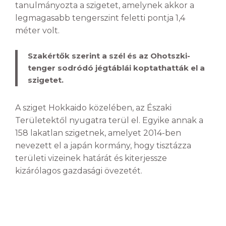
tanulmányozta a szigetet, amelynek akkor a
legmagasabb tengerszint feletti pontja 1,4
méter volt.
Szakértők szerint a szél és az Ohotszki-
tenger sodródó jégtáblái koptathatták el a
szigetet.
A sziget Hokkaido közelében, az Északi
Területektől nyugatra terül el. Egyike annak a
158 lakatlan szigetnek, amelyet 2014-ben
nevezett el a japán kormány, hogy tisztázza
területi vizeinek határát és kiterjessze
kizárólagos gazdasági övezetét.