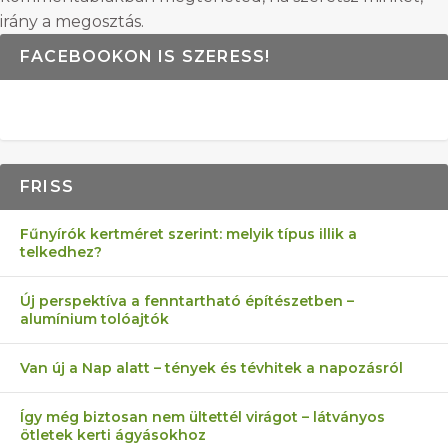
irány a megosztás.
FACEBOOKON IS SZERESS!
FRISS
Fűnyírók kertméret szerint: melyik típus illik a
telkedhez?
Új perspektíva a fenntartható építészetben –
alumínium tolóajtók
Van új a Nap alatt – tények és tévhitek a napozásról
Így még biztosan nem ültettél virágot – látványos
ötletek kerti ágyásokhoz