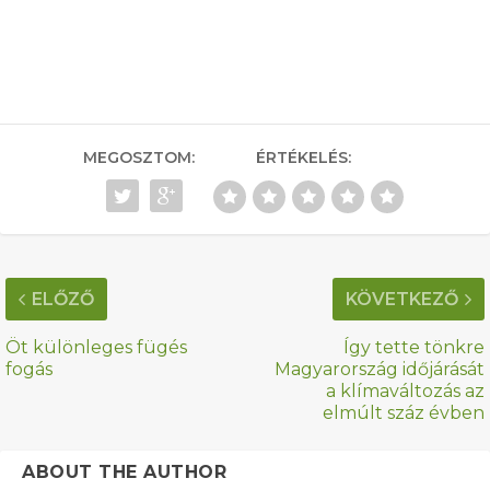
MEGOSZTOM:
ÉRTÉKELÉS:
ELŐZŐ
KÖVETKEZŐ
Öt különleges fügés
Így tette tönkre
fogás
Magyarország időjárását
a klímaváltozás az
elmúlt száz évben
ABOUT THE AUTHOR