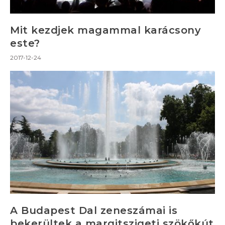
Mit kezdjek magammal karácsony
este?
2017-12-24
A Budapest Dal zeneszámai is
bekerültek a margitszigeti szökőkút