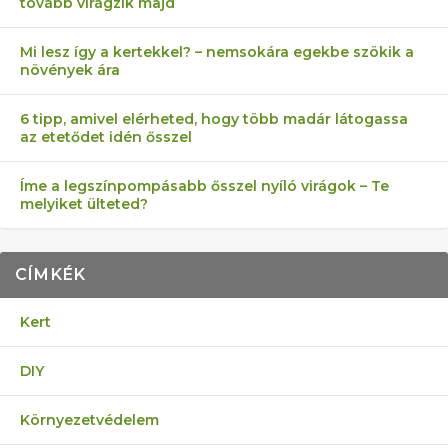
tovább virágzik majd
Mi lesz így a kertekkel? – nemsokára egekbe szökik a
növények ára
6 tipp, amivel elérheted, hogy több madár látogassa
az etetődet idén ősszel
Íme a legszínpompásabb ősszel nyíló virágok – Te
melyiket ülteted?
CÍMKÉK
Kert
DIY
Környezetvédelem