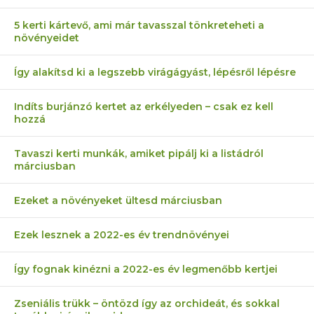
5 kerti kártevő, ami már tavasszal tönkreteheti a
növényeidet
Így alakítsd ki a legszebb virágágyást, lépésről lépésre
Indíts burjánzó kertet az erkélyeden – csak ez kell
hozzá
Tavaszi kerti munkák, amiket pipálj ki a listádról
márciusban
Ezeket a növényeket ültesd márciusban
Ezek lesznek a 2022-es év trendnövényei
Így fognak kinézni a 2022-es év legmenőbb kertjei
Zseniális trükk – öntözd így az orchideát, és sokkal