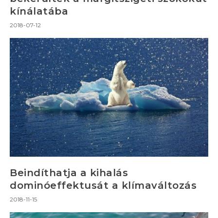
kínálatába
2018-07-12
Beindíthatja a kihalás
dominóeffektusát a klímaváltozás
2018-11-15