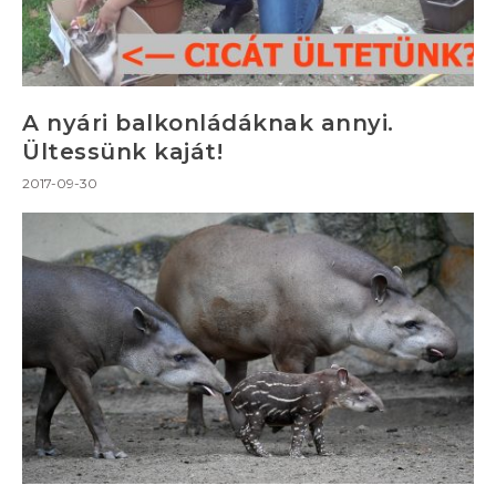
A nyári balkonládáknak annyi.
Ültessünk kaját!
2017-09-30