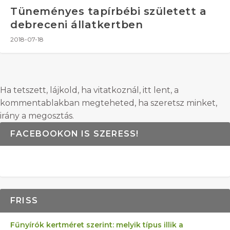
Tüneményes tapírbébi született a
debreceni állatkertben
2018-07-18
Ha tetszett, lájkold, ha vitatkoznál, itt lent, a
kommentablakban megteheted, ha szeretsz minket,
irány a megosztás.
FACEBOOKON IS SZERESS!
FRISS
Fűnyírók kertméret szerint: melyik típus illik a