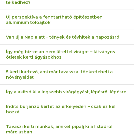
telkedhez?
Új perspektíva a fenntartható építészetben –
alumínium tolóajtók
Van új a Nap alatt – tények és tévhitek a napozásról
Így még biztosan nem ültettél virágot – látványos
ötletek kerti ágyásokhoz
5 kerti kártevő, ami már tavasszal tönkreteheti a
növényeidet
Így alakítsd ki a legszebb virágágyást, lépésről lépésre
Indíts burjánzó kertet az erkélyeden – csak ez kell
hozzá
Tavaszi kerti munkák, amiket pipálj ki a listádról
márciusban