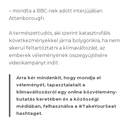
– mondta a BBC-nek adott interjújában
Attenborough.
A természettudós, aki szerint katasztrofális
következményekkel járna bolygónkra, ha nem
sikerül feltartóztatni a klímaváltozást, az
emberek véleményének összegyűjtésére
videokampányt indít.
Arra kér mindenkit, hogy mondja el
véleményét, tapasztalatait a
klímaváltozásról egy online közvélemény-
kutatás keretében és a közösségi
médiában, felhasználva a #TakeYourSeat
hashtaget.