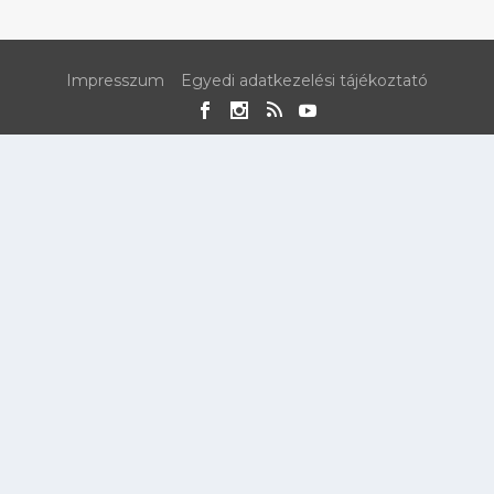
Impresszum
Egyedi adatkezelési tájékoztató