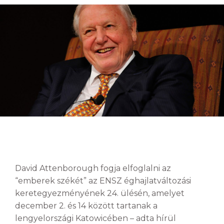
David Attenborough fogja elfoglalni az
“emberek székét” az ENSZ éghajlatváltozási
keretegyezményének 24. ülésén, amelyet
december 2. és 14 között tartanak a
lengyelországi Katowicében – adta hírül