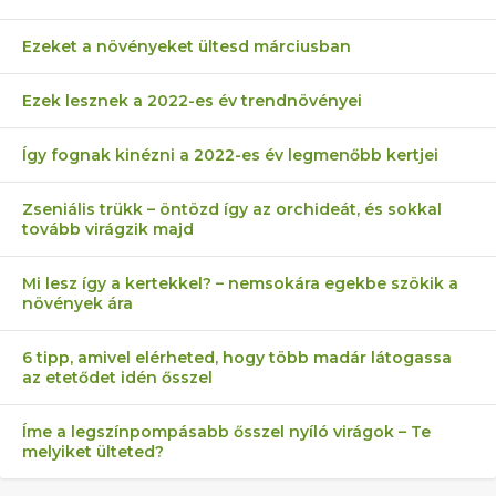
Ezeket a növényeket ültesd márciusban
Ezek lesznek a 2022-es év trendnövényei
Így fognak kinézni a 2022-es év legmenőbb kertjei
Zseniális trükk – öntözd így az orchideát, és sokkal
tovább virágzik majd
Mi lesz így a kertekkel? – nemsokára egekbe szökik a
növények ára
6 tipp, amivel elérheted, hogy több madár látogassa
az etetődet idén ősszel
Íme a legszínpompásabb ősszel nyíló virágok – Te
melyiket ülteted?