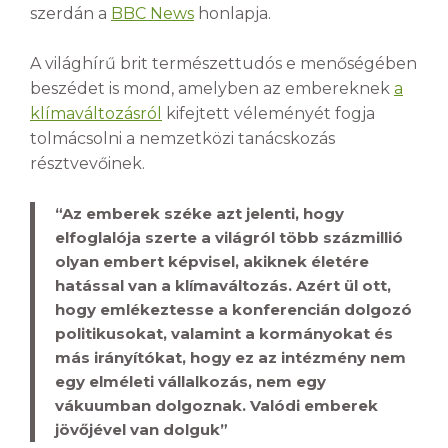
szerdán a
BBC News
honlapja.
A világhírű brit természettudós e menőségében
beszédet is mond, amelyben az embereknek
a
klímaváltozásról
kifejtett véleményét fogja
tolmácsolni a nemzetközi tanácskozás
résztvevőinek.
“Az emberek széke azt jelenti, hogy
elfoglalója szerte a világról több százmillió
olyan embert képvisel, akiknek életére
hatással van a klímaváltozás. Azért ül ott,
hogy emlékeztesse a konferencián dolgozó
politikusokat, valamint a kormányokat és
más irányítókat, hogy ez az intézmény nem
egy elméleti vállalkozás, nem egy
vákuumban dolgoznak. Valódi emberek
jövőjével van dolguk”