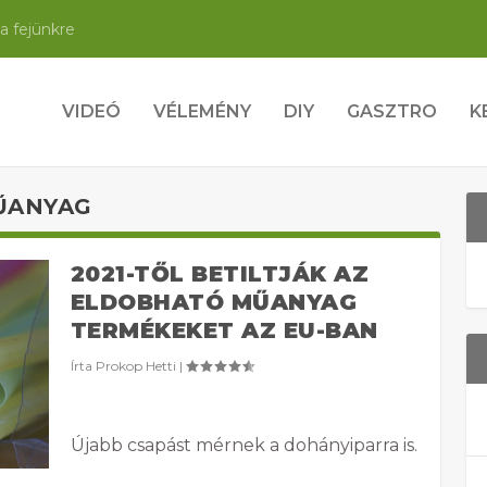
a fejünkre
VIDEÓ
VÉLEMÉNY
DIY
GASZTRO
K
ŰANYAG
2021-TŐL BETILTJÁK AZ
ELDOBHATÓ MŰANYAG
TERMÉKEKET AZ EU-BAN
Írta
Prokop Hetti
|
Újabb csapást mérnek a dohányiparra is.