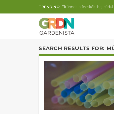
TRENDING:
Eltűnnek a fecskék, baj zúdul 
SEARCH RESULTS FOR: M