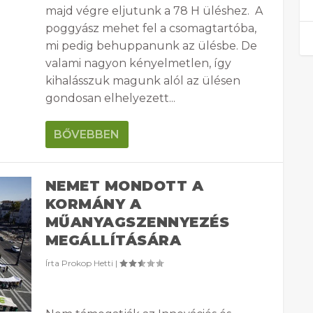
majd végre eljutunk a 78 H üléshez. A
poggyász mehet fel a csomagtartóba,
mi pedig behuppanunk az ülésbe. De
valami nagyon kényelmetlen, így
kihalásszuk magunk alól az ülésen
gondosan elhelyezett...
BŐVEBBEN
NEMET MONDOTT A
KORMÁNY A
MŰANYAGSZENNYEZÉS
MEGÁLLÍTÁSÁRA
Írta
Prokop Hetti
|