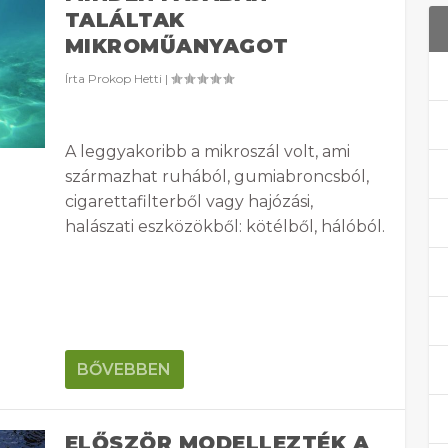
TALÁLTAK
MIKROMŰANYAGOT
Írta
Prokop Hetti
|
A leggyakoribb a mikroszál volt, ami
származhat ruhából, gumiabroncsból,
cigarettafilterből vagy hajózási,
halászati eszközökből: kötélből, hálóból.
BŐVEBBEN
ELŐSZÖR MODELLEZTÉK A