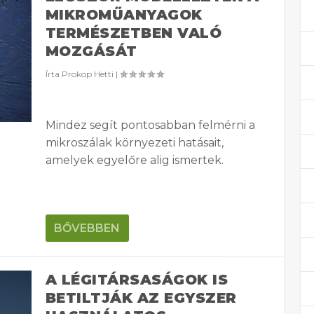
MIKROMŰANYAGOK
TERMÉSZETBEN VALÓ
MOZGÁSÁT
Írta
Prokop Hetti
|
Mindez segít pontosabban felmérni a
mikroszálak környezeti hatásait,
amelyek egyelőre alig ismertek.
BŐVEBBEN
A LÉGITÁRSASÁGOK IS
BETILTJÁK AZ EGYSZER