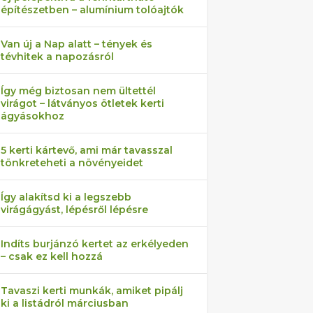
építészetben – alumínium tolóajtók
Van új a Nap alatt – tények és
tévhitek a napozásról
Így még biztosan nem ültettél
virágot – látványos ötletek kerti
ágyásokhoz
5 kerti kártevő, ami már tavasszal
tönkreteheti a növényeidet
Így alakítsd ki a legszebb
virágágyást, lépésről lépésre
Indíts burjánzó kertet az erkélyeden
– csak ez kell hozzá
Tavaszi kerti munkák, amiket pipálj
ki a listádról márciusban