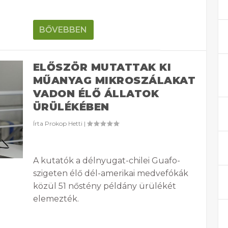
BŐVEBBEN
ELŐSZÖR MUTATTAK KI
MŰANYAG MIKROSZÁLAKAT
VADON ÉLŐ ÁLLATOK
ÜRÜLÉKÉBEN
Írta
Prokop Hetti
|
A kutatók a délnyugat-chilei Guafo-
szigeten élő dél-amerikai medvefókák
közül 51 nőstény példány ürülékét
elemezték.