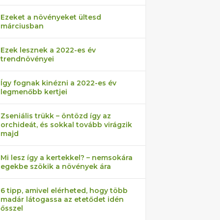
Ezeket a növényeket ültesd
márciusban
Ezek lesznek a 2022-es év
trendnövényei
Így fognak kinézni a 2022-es év
legmenőbb kertjei
Zseniális trükk – öntözd így az
orchideát, és sokkal tovább virágzik
majd
Mi lesz így a kertekkel? – nemsokára
egekbe szökik a növények ára
6 tipp, amivel elérheted, hogy több
madár látogassa az etetődet idén
ősszel