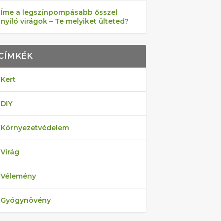
Íme a legszínpompásabb ősszel
nyíló virágok – Te melyiket ülteted?
CÍMKÉK
Kert
DIY
Környezetvédelem
Virág
Vélemény
Gyógynövény