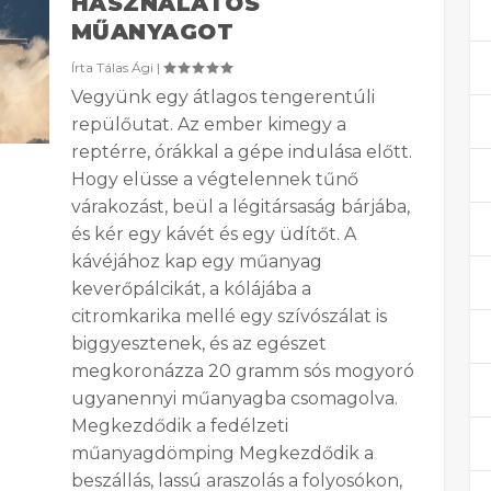
HASZNÁLATOS
MŰANYAGOT
Írta
Tálas Ági
|
Vegyünk egy átlagos tengerentúli
repülőutat. Az ember kimegy a
reptérre, órákkal a gépe indulása előtt.
Hogy elüsse a végtelennek tűnő
várakozást, beül a légitársaság bárjába,
és kér egy kávét és egy üdítőt. A
kávéjához kap egy műanyag
keverőpálcikát, a kólájába a
citromkarika mellé egy szívószálat is
biggyesztenek, és az egészet
megkoronázza 20 gramm sós mogyoró
ugyanennyi műanyagba csomagolva.
Megkezdődik a fedélzeti
műanyagdömping Megkezdődik a
beszállás, lassú araszolás a folyosókon,