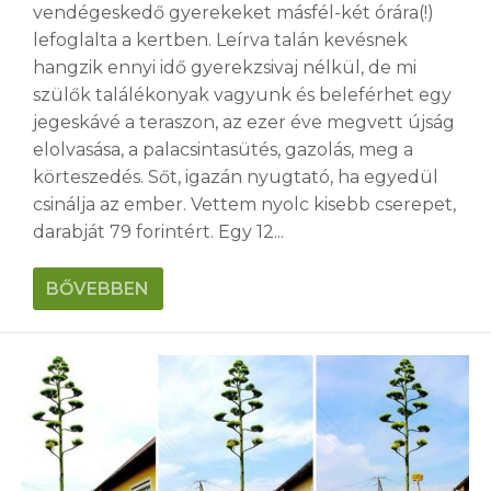
vendégeskedő gyerekeket másfél-két órára(!)
lefoglalta a kertben. Leírva talán kevésnek
hangzik ennyi idő gyerekzsivaj nélkül, de mi
szülők találékonyak vagyunk és beleférhet egy
jegeskávé a teraszon, az ezer éve megvett újság
elolvasása, a palacsintasütés, gazolás, meg a
körteszedés. Sőt, igazán nyugtató, ha egyedül
csinálja az ember. Vettem nyolc kisebb cserepet,
darabját 79 forintért. Egy 12...
BŐVEBBEN