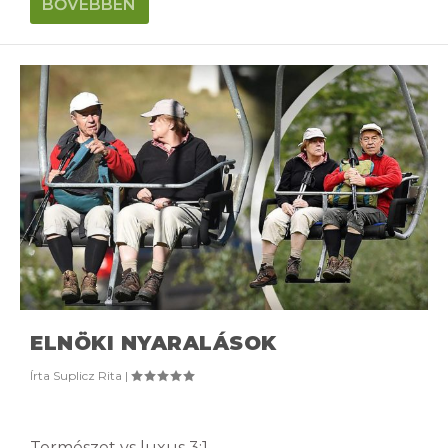
BŐVEBBEN
ELNÖKI NYARALÁSOK
Írta
Suplicz Rita
|
Természet vs luxus 3:1.