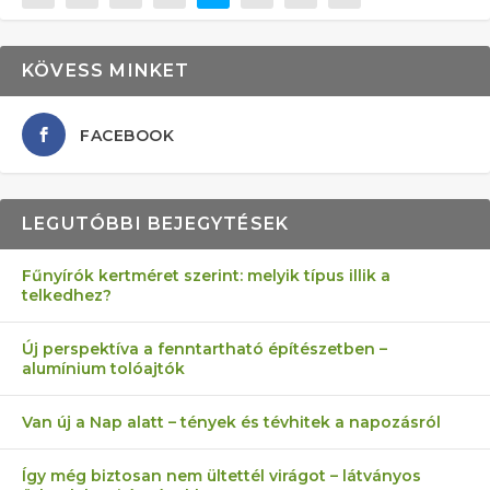
KÖVESS MINKET
FACEBOOK
LEGUTÓBBI BEJEGYTÉSEK
Fűnyírók kertméret szerint: melyik típus illik a
telkedhez?
Új perspektíva a fenntartható építészetben –
alumínium tolóajtók
Van új a Nap alatt – tények és tévhitek a napozásról
Így még biztosan nem ültettél virágot – látványos