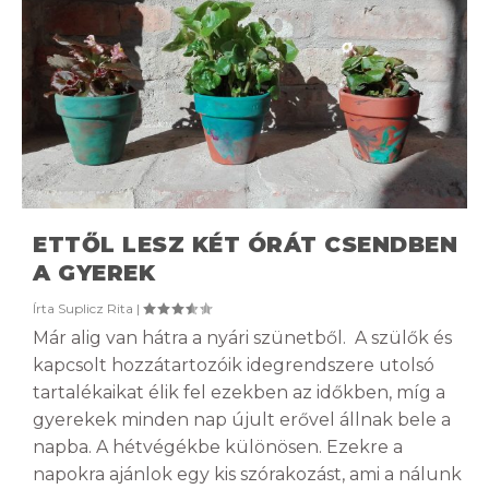
ETTŐL LESZ KÉT ÓRÁT CSENDBEN
A GYEREK
Írta
Suplicz Rita
|
Már alig van hátra a nyári szünetből. A szülők és
kapcsolt hozzátartozóik idegrendszere utolsó
tartalékaikat élik fel ezekben az időkben, míg a
gyerekek minden nap újult erővel állnak bele a
napba. A hétvégékbe különösen. Ezekre a
napokra ajánlok egy kis szórakozást, ami a nálunk