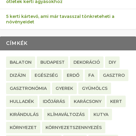
ötletek kerti ágyásokhoz
5 kerti kártevő, ami már tavasszal tönkreteheti a
növényeidet
CÍMKÉK
BALATON
BUDAPEST
DEKORÁCIÓ
DIY
DIZÁJN
EGÉSZSÉG
ERDŐ
FA
GASZTRO
GASZTRONÓMIA
GYEREK
GYÜMÖLCS
HULLADÉK
IDŐJÁRÁS
KARÁCSONY
KERT
KIRÁNDULÁS
KLÍMAVÁLTOZÁS
KUTYA
KÖRNYEZET
KÖRNYEZETSZENNYEZÉS