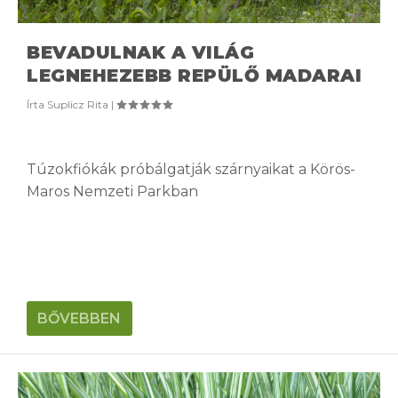
BEVADULNAK A VILÁG
LEGNEHEZEBB REPÜLŐ MADARAI
Írta
Suplicz Rita
|
Túzokfiókák próbálgatják szárnyaikat a Körös-
Maros Nemzeti Parkban
BŐVEBBEN