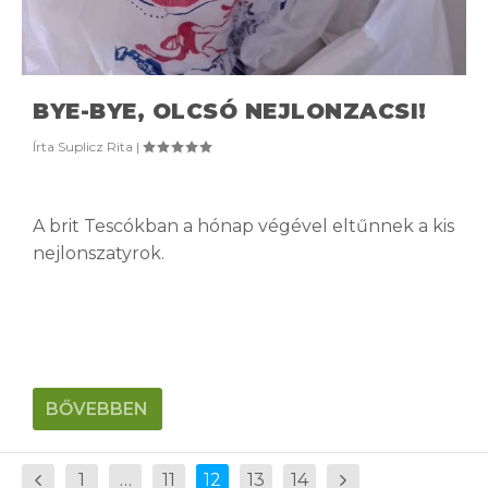
BYE-BYE, OLCSÓ NEJLONZACSI!
Írta
Suplicz Rita
|
A brit Tescókban a hónap végével eltűnnek a kis
nejlonszatyrok.
BŐVEBBEN
1
…
11
12
13
14