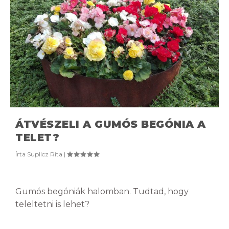
ÁTVÉSZELI A GUMÓS BEGÓNIA A
TELET?
Írta
Suplicz Rita
|
Gumós begóniák halomban. Tudtad, hogy
teleltetni is lehet?