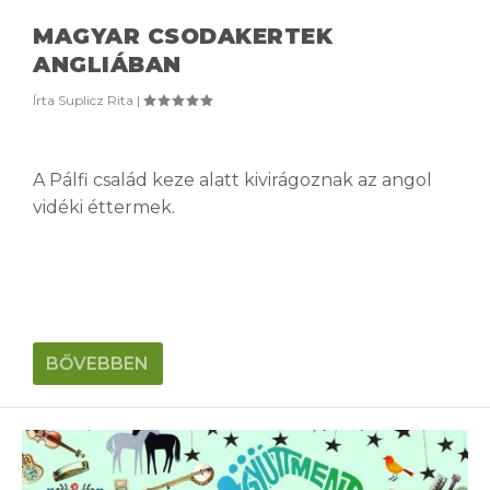
MAGYAR CSODAKERTEK
ANGLIÁBAN
Írta
Suplicz Rita
|
A Pálfi család keze alatt kivirágoznak az angol
vidéki éttermek.
BŐVEBBEN