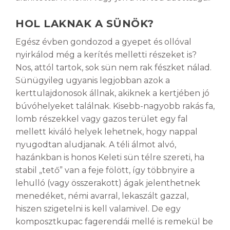
HOL LAKNAK A SÜNÖK?
Egész évben gondozod a gyepet és ollóval
nyirkálod még a kerítés melletti részeket is?
Nos, attól tartok, sok sün nem rak fészket nálad.
Sünügyileg ugyanis legjobban azok a
kerttulajdonosok állnak, akiknek a kertjében jó
búvóhelyeket találnak. Kisebb-nagyobb rakás fa,
lomb részekkel vagy gazos terület egy fal
mellett kiváló helyek lehetnek, hogy nappal
nyugodtan aludjanak. A téli álmot alvó,
hazánkban is honos Keleti sün télre szereti, ha
stabil „tető” van a feje fölött, így többnyire a
lehulló (vagy összerakott) ágak jelenthetnek
menedéket, némi avarral, lekaszált gazzal,
hiszen szigetelni is kell valamivel. De egy
komposztkupac fagerendái mellé is remekül be