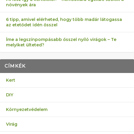
növények ára
6 tipp, amivel elérheted, hogy több madár látogassa
az etetődet idén ősszel
Íme a legszínpompásabb ősszel nyíló virágok – Te
melyiket ülteted?
CÍMKÉK
Kert
DIY
Környezetvédelem
Virág