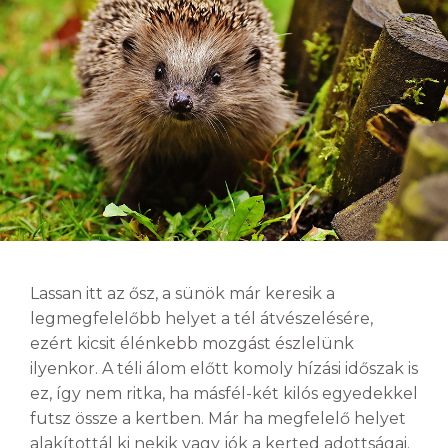
Lassan itt az ősz, a sünök már keresik a
legmegfelelőbb helyet a tél átvészelésére,
ezért kicsit élénkebb mozgást észlelünk
ilyenkor. A téli álom előtt komoly hízási időszak is
ez, így nem ritka, ha másfél-két kilós egyedekkel
futsz össze a kertben. Már ha megfelelő helyet
alakítottál ki nekik vagy jók a kerted adottságai.