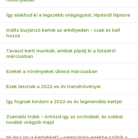
növényeidet
Így alakítsd ki a legszebb virágágyást, lépésről lépésre
Indíts burjánzó kertet az erkélyeden – csak ez kell
hozzá
Tavaszi kerti munkák, amiket pipálj ki a listádról
márciusban
Ezeket a növényeket ültesd márciusban
Ezek lesznek a 2022-es év trendnövényei
Így fognak kinézni a 2022-es év legmenőbb kertjei
Zseniális trükk – öntözd így az orchideát, és sokkal
tovább virágzik majd
Mi lesz így a kertekkel? – nemsokára egekbe szökik a