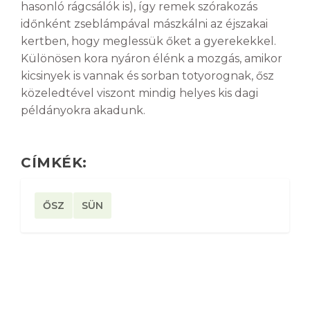
hasonló rágcsálók is), így remek szórakozás
időnként zseblámpával mászkálni az éjszakai
kertben, hogy meglessük őket a gyerekekkel.
Különösen kora nyáron élénk a mozgás, amikor
kicsinyek is vannak és sorban totyorognak, ősz
közeledtével viszont mindig helyes kis dagi
példányokra akadunk.
CÍMKÉK:
ŐSZ
SÜN