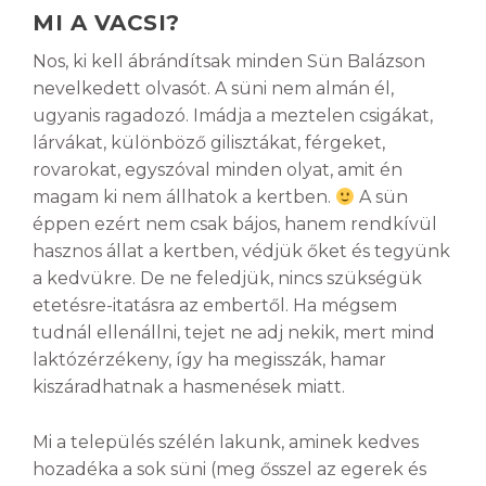
MI A VACSI?
Nos, ki kell ábrándítsak minden Sün Balázson
nevelkedett olvasót. A süni nem almán él,
ugyanis ragadozó. Imádja a meztelen csigákat,
lárvákat, különböző gilisztákat, férgeket,
rovarokat, egyszóval minden olyat, amit én
magam ki nem állhatok a kertben.
A sün
éppen ezért nem csak bájos, hanem rendkívül
hasznos állat a kertben, védjük őket és tegyünk
a kedvükre. De ne feledjük, nincs szükségük
etetésre-itatásra az embertől. Ha mégsem
tudnál ellenállni, tejet ne adj nekik, mert mind
laktózérzékeny, így ha megisszák, hamar
kiszáradhatnak a hasmenések miatt.
Mi a település szélén lakunk, aminek kedves
hozadéka a sok süni (meg ősszel az egerek és