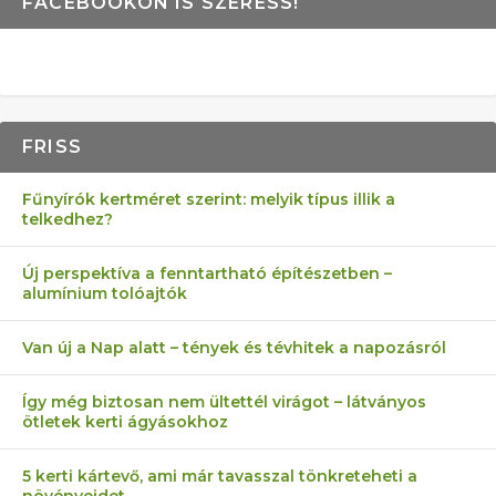
FACEBOOKON IS SZERESS!
FRISS
Fűnyírók kertméret szerint: melyik típus illik a
telkedhez?
Új perspektíva a fenntartható építészetben –
alumínium tolóajtók
Van új a Nap alatt – tények és tévhitek a napozásról
Így még biztosan nem ültettél virágot – látványos
ötletek kerti ágyásokhoz
5 kerti kártevő, ami már tavasszal tönkreteheti a