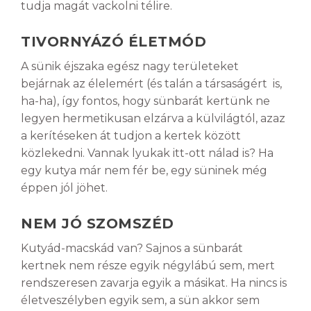
tudja magát vackolni télire.
TIVORNYÁZÓ ÉLETMÓD
A sünik éjszaka egész nagy területeket
bejárnak az élelemért (és talán a társaságért is,
ha-ha), így fontos, hogy sünbarát kertünk ne
legyen hermetikusan elzárva a külvilágtól, azaz
a kerítéseken át tudjon a kertek között
közlekedni. Vannak lyukak itt-ott nálad is? Ha
egy kutya már nem fér be, egy süninek még
éppen jól jöhet.
NEM JÓ SZOMSZÉD
Kutyád-macskád van? Sajnos a sünbarát
kertnek nem része egyik négylábú sem, mert
rendszeresen zavarja egyik a másikat. Ha nincs is
életveszélyben egyik sem, a sün akkor sem