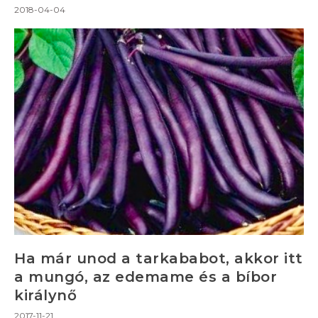
2018-04-04
Ha már unod a tarkababot, akkor itt
a mungó, az edemame és a bíbor
királynő
2017-11-21