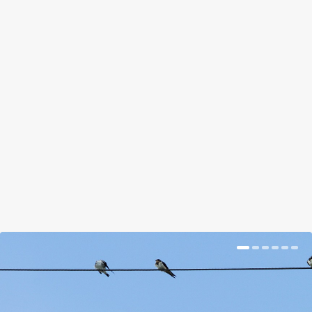
by
Kiss Gábor
|
Mar 19, 2018
|
Hír
|
0
|
A nagy fák alá ültetésnek van olyan hátulütője,
amire nem is gondolnál. Erősen kiszárad alatta a
talaj, s ha mindez nem lenne elég, hatalmas
lombtömegének köszönhetően a csapadék nagy
részét is felfogja.
BŐVEBBEN