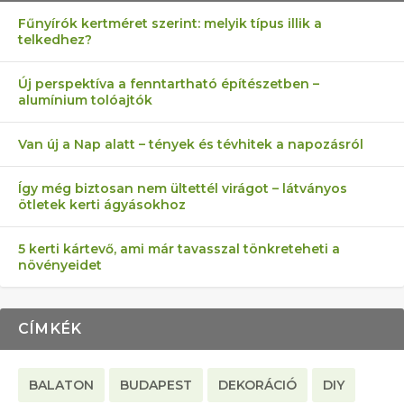
Fűnyírók kertméret szerint: melyik típus illik a
telkedhez?
AZ ÖNELLÁTÁS 13 PONTJA
6 LEGJOBB NÖVÉNY SZOMSZÉD
MÁRPEDIG A TŰZIJÁTÉK NEM MENŐ!
AKI ELDOBÁLJA A CIGICSIKKEKET,
FÉLREÉRTETT KERTÉSZKEDÉS:
Új perspektíva a fenntartható építészetben –
alumínium tolóajtók
KEZDŐKNEK
ELLEN
AZ EGY KÖ…
TÉRKŐ ÉS MURVA
Van új a Nap alatt – tények és tévhitek a napozásról
Így még biztosan nem ültettél virágot – látványos
ötletek kerti ágyásokhoz
5 kerti kártevő, ami már tavasszal tönkreteheti a
növényeidet
CÍMKÉK
BALATON
BUDAPEST
DEKORÁCIÓ
DIY