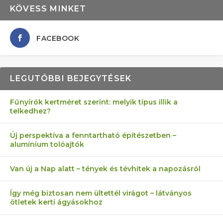
KÖVESS MINKET
FACEBOOK
LEGUTÓBBI BEJEGYTÉSEK
Fűnyírók kertméret szerint: melyik típus illik a
telkedhez?
AZ ÖNELLÁTÁS 13 PONTJA
6 LEGJOBB NÖVÉNY SZOMSZÉD
MÁRPEDIG A TŰZIJÁTÉK NEM MENŐ!
FÉLREÉRTETT KERTÉSZKEDÉS:
AKI ELDOBÁLJA A CIGICSIKKEKET,
Új perspektíva a fenntartható építészetben –
alumínium tolóajtók
KEZDŐKNEK
ELLEN
TÉRKŐ ÉS MURVA
AZ EGY KÖ…
Van új a Nap alatt – tények és tévhitek a napozásról
Így még biztosan nem ültettél virágot – látványos
ötletek kerti ágyásokhoz