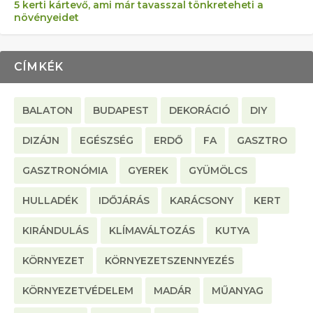
5 kerti kártevő, ami már tavasszal tönkreteheti a
növényeidet
CÍMKÉK
BALATON
BUDAPEST
DEKORÁCIÓ
DIY
DIZÁJN
EGÉSZSÉG
ERDŐ
FA
GASZTRO
GASZTRONÓMIA
GYEREK
GYÜMÖLCS
HULLADÉK
IDŐJÁRÁS
KARÁCSONY
KERT
KIRÁNDULÁS
KLÍMAVÁLTOZÁS
KUTYA
KÖRNYEZET
KÖRNYEZETSZENNYEZÉS
KÖRNYEZETVÉDELEM
MADÁR
MŰANYAG