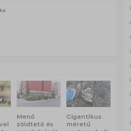
ska
Menő
Gigantikus
vel
zöldtető és
méretű