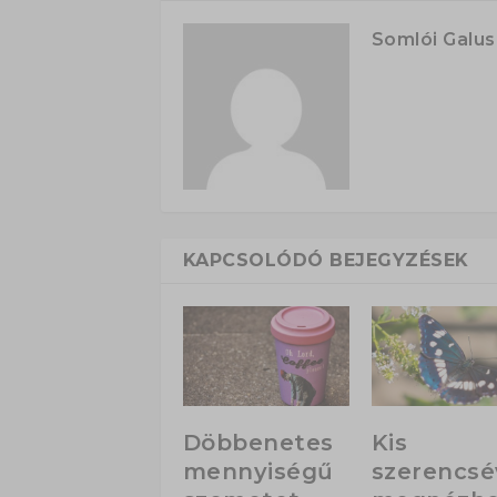
Somlói Galu
KAPCSOLÓDÓ BEJEGYZÉSEK
Döbbenetes
Kis
mennyiségű
szerencsé