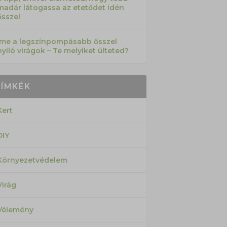
madár látogassa az etetődet idén
ősszel
Íme a legszínpompásabb ősszel
nyíló virágok – Te melyiket ülteted?
CÍMKÉK
Kert
DIY
Környezetvédelem
Virág
Vélemény