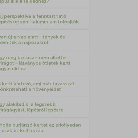
típus illik a telkedhez?
Új perspektíva a fenntartható
építészetben – alumínium tolóajtók
Van új a Nap alatt – tények és
tévhitek a napozásról
Így még biztosan nem ültettél
virágot – látványos ötletek kerti
ágyásokhoz
5 kerti kártevő, ami már tavasszal
tönkreteheti a növényeidet
Így alakítsd ki a legszebb
virágágyást, lépésről lépésre
Indíts burjánzó kertet az erkélyeden
– csak ez kell hozzá