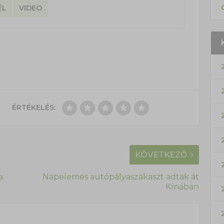
ÉL
VIDEO
ÉRTÉKELÉS:
KÖVETKEZŐ
a:
Napelemes autópályaszakaszt adtak át
Kínában