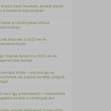
Tavaszi kerti munkák, amiket pipálj
ki a listádról márciusban
Ezeket a növényeket ültesd
márciusban
Ezek lesznek a 2022-es év
trendnövényei
Így fognak kinézni a 2022-es év
legmenőbb kertjei
Zseniális trükk – öntözd így az
orchideát, és sokkal tovább virágzik
majd
Mi lesz így a kertekkel? – nemsokára
egekbe szökik a növények ára
6 tipp, amivel elérheted, hogy több