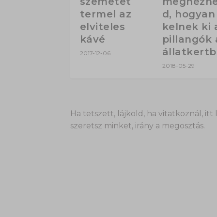
szemetet
megnézhe
termel az
d, hogyan
elviteles
kelnek ki 
kávé
pillangók 
állatkert
2017-12-06
2018-05-29
Ha tetszett, lájkold, ha vitatkoznál,
szeretsz minket, irány a megosztás.