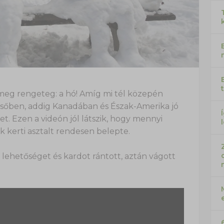
meg rengeteg: a hó! Amíg mi tél közepén
sőben, addig Kanadában és Észak-Amerika jó
t. Ezen a videón jól látszik, hogy mennyi
k kerti asztalt rendesen belepte.
lehetőséget és kardot rántott, aztán vágott