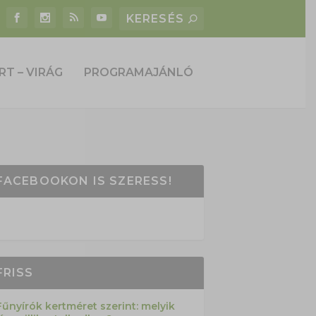
RT – VIRÁG
PROGRAMAJÁNLÓ
FACEBOOKON IS SZERESS!
FRISS
Fűnyírók kertméret szerint: melyik