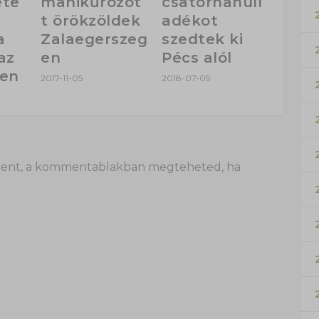
te
manikűrözöt
csatornahull
t örökzöldek
adékot
a
Zalaegerszeg
szedtek ki
az
en
Pécs alól
ben
2017-11-05
2018-07-09
 itt lent, a kommentablakban megteheted, ha