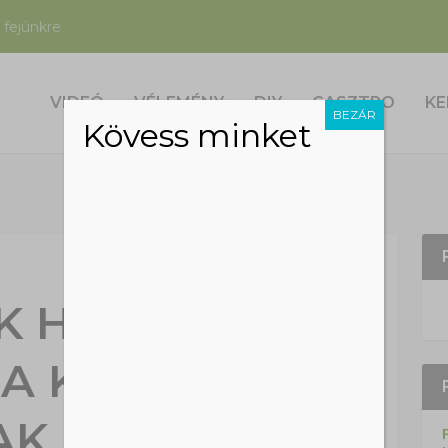
 fejünkre
VIDEÓ
VÉLEMÉNY
DIY
GASZTRO
KE
BEZÁR
Kövess minket
 HIÁNYZIK,
 A KANADAI
AK MEG AZ