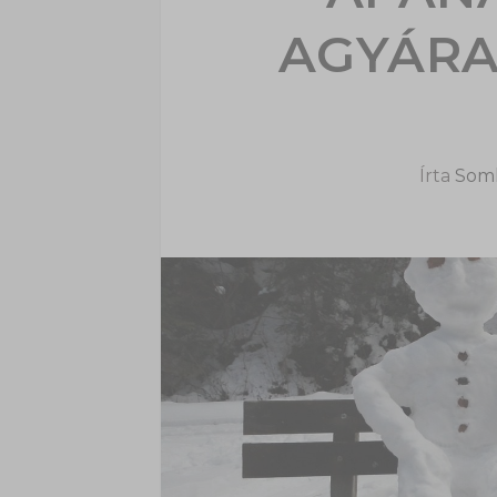
AGYÁRA 
Írta
Soml