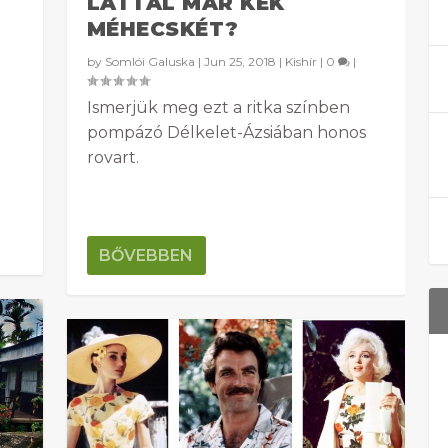
LÁTTÁL MÁR KÉK
MÉHECSKÉT?
by
Somlói Galuska
|
Jun 25, 2018
|
Kishír
|
0
|
Ismerjük meg ezt a ritka színben
pompázó Délkelet-Ázsiában honos
rovart.
BŐVEBBEN