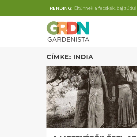
TRENDING:
Eltűnnek a fecskék, baj zúdul 
CÍMKE: INDIA