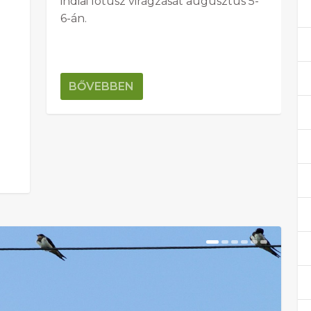
indiai lótusz virágzását augusztus 5-
6-án.
BŐVEBBEN