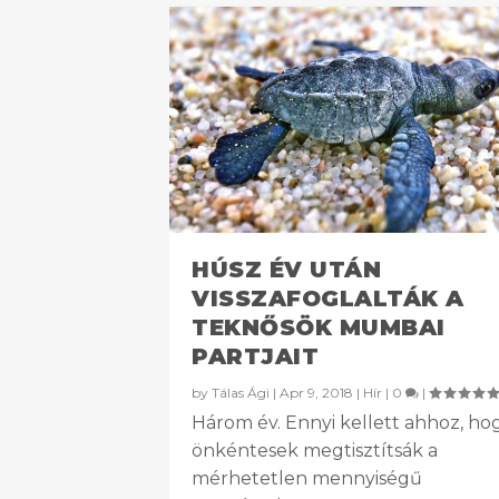
HÚSZ ÉV UTÁN
VISSZAFOGLALTÁK A
TEKNŐSÖK MUMBAI
PARTJAIT
by
Tálas Ági
|
Apr 9, 2018
|
Hír
|
0
|
Három év. Ennyi kellett ahhoz, ho
önkéntesek megtisztítsák a
mérhetetlen mennyiségű