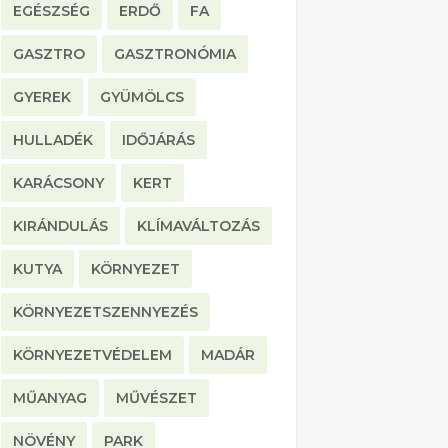
EGÉSZSÉG
ERDŐ
FA
GASZTRO
GASZTRONÓMIA
GYEREK
GYÜMÖLCS
HULLADÉK
IDŐJÁRÁS
KARÁCSONY
KERT
KIRÁNDULÁS
KLÍMAVÁLTOZÁS
KUTYA
KÖRNYEZET
KÖRNYEZETSZENNYEZÉS
KÖRNYEZETVÉDELEM
MADÁR
MŰANYAG
MŰVÉSZET
NÖVÉNY
PARK