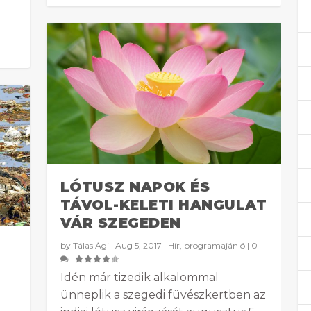
LÓTUSZ NAPOK ÉS
TÁVOL-KELETI HANGULAT
VÁR SZEGEDEN
by
Tálas Ági
|
Aug 5, 2017
|
Hír
,
programajánló
|
0
|
Idén már tizedik alkalommal
ünneplik a szegedi füvészkertben az