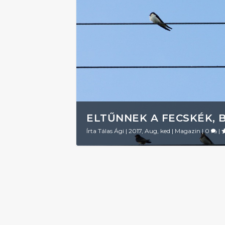
ELTŰNNEK A FECSKÉK, 
Írta
Tálas Ági
|
2017, Aug, ked
|
Magazin
|
0
|