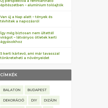
Új perspektíva a fenntartható
építészetben – alumínium tolóajtók
Van új a Nap alatt – tények és
tévhitek a napozásról
Így még biztosan nem ültettél
virágot – látványos ötletek kerti
ágyásokhoz
5 kerti kártevő, ami már tavasszal
tönkreteheti a növényeidet
CÍMKÉK
BALATON
BUDAPEST
DEKORÁCIÓ
DIY
DIZÁJN