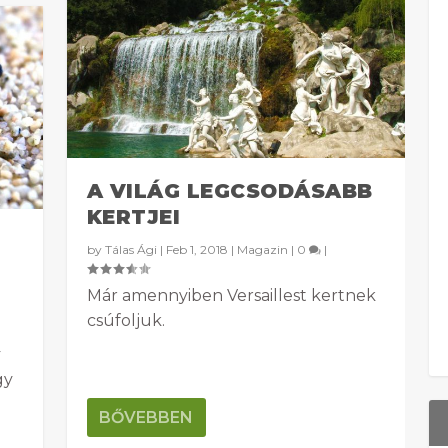
A VILÁG LEGCSODÁSABB
KERTJEI
by
Tálas Ági
|
Feb 1, 2018
|
Magazin
|
0
|
Már amennyiben Versaillest kertnek
csúfoljuk.
gy
BŐVEBBEN