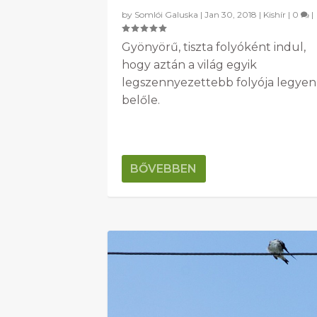
by
Somlói Galuska
|
Jan 30, 2018
|
Kishír
|
0
|
Gyönyörű, tiszta folyóként indul,
hogy aztán a világ egyik
legszennyezettebb folyója legyen
belőle.
BŐVEBBEN