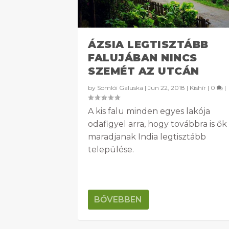
ÁZSIA LEGTISZTÁBB
FALUJÁBAN NINCS
SZEMÉT AZ UTCÁN
by
Somlói Galuska
|
Jun 22, 2018
|
Kishír
|
0
|
A kis falu minden egyes lakója
odafigyel arra, hogy továbbra is ők
maradjanak India legtisztább
települése.
BŐVEBBEN