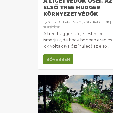
A LIGETVÉDŐK ŐSEI, AZ
ELSŐ TREE HUGGER
KÖRNYEZETVÉDŐK
by
Somlói Galuska
|
Nov 21, 2018
|
Kishír
|
0
|
A tree hugger kifejezést mind
ismerjük, de hogy honnan ered és
kik voltak (valószínűleg) az első...
BŐVEBBEN