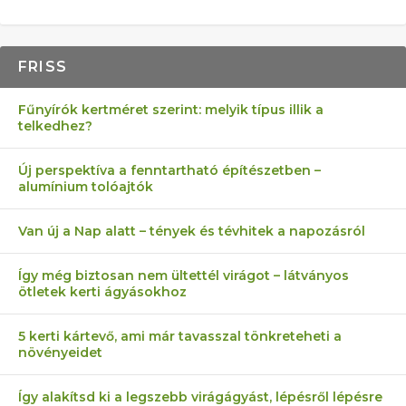
FRISS
Fűnyírók kertméret szerint: melyik típus illik a
telkedhez?
Új perspektíva a fenntartható építészetben –
alumínium tolóajtók
Van új a Nap alatt – tények és tévhitek a napozásról
Így még biztosan nem ültettél virágot – látványos
ötletek kerti ágyásokhoz
5 kerti kártevő, ami már tavasszal tönkreteheti a
növényeidet
Így alakítsd ki a legszebb virágágyást, lépésről lépésre