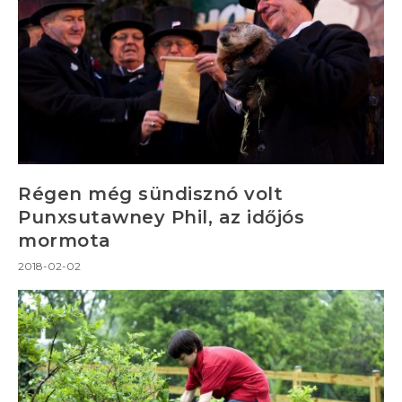
Régen még sündisznó volt
Punxsutawney Phil, az időjós
mormota
2018-02-02