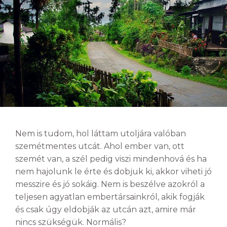
Nem is tudom, hol láttam utoljára valóban
szemétmentes utcát. Ahol ember van, ott
szemét van, a szél pedig viszi mindenhová és ha
nem hajolunk le érte és dobjuk ki, akkor viheti jó
messzire és jó sokáig. Nem is beszélve azokról a
teljesen agyatlan embertársainkról, akik fogják
és csak úgy eldobják az utcán azt, amire már
nincs szükségük. Normális?