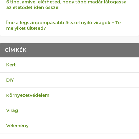
6 tipp, amivel elérheted, hogy több madár látogassa
az etetődet idén ősszel
Íme a legszínpompásabb ősszel nyíló virágok – Te
melyiket ülteted?
CÍMKÉK
Kert
DIY
Környezetvédelem
Virág
Vélemény