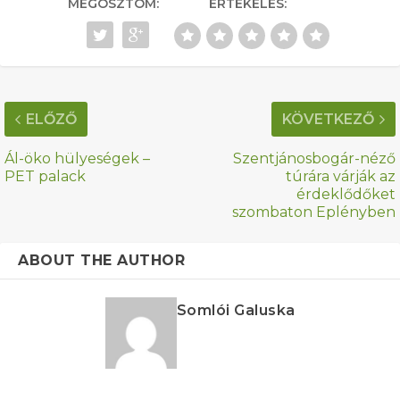
MEGOSZTOM:
ÉRTÉKELÉS:
ELŐZŐ
KÖVETKEZŐ
Ál-öko hülyeségek –
Szentjánosbogár-néző
PET palack
túrára várják az
érdeklődőket
szombaton Eplényben
ABOUT THE AUTHOR
Somlói Galuska