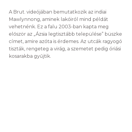
A Brut. videójában bemutatkozik az indiai
Mawlynnong, aminek lakóiról mind példát
vehetnénk. Ez a falu 2003-ban kapta meg
először az „Ázsia legtisztább települése” büszke
címet, amire azóta is érdemes. Az utcák ragyogó
tiszták, rengeteg a virág, a szemetet pedig óriási
kosarakba gyűjtik.