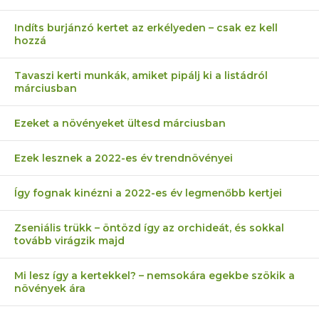
Indíts burjánzó kertet az erkélyeden – csak ez kell
hozzá
Tavaszi kerti munkák, amiket pipálj ki a listádról
márciusban
Ezeket a növényeket ültesd márciusban
Ezek lesznek a 2022-es év trendnövényei
Így fognak kinézni a 2022-es év legmenőbb kertjei
Zseniális trükk – öntözd így az orchideát, és sokkal
tovább virágzik majd
Mi lesz így a kertekkel? – nemsokára egekbe szökik a
növények ára