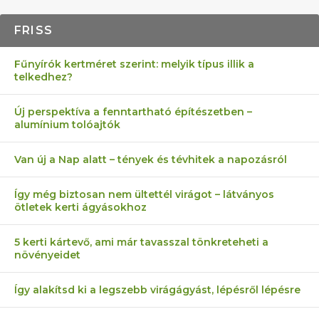
FRISS
Fűnyírók kertméret szerint: melyik típus illik a
telkedhez?
Új perspektíva a fenntartható építészetben –
alumínium tolóajtók
Van új a Nap alatt – tények és tévhitek a napozásról
Így még biztosan nem ültettél virágot – látványos
ötletek kerti ágyásokhoz
5 kerti kártevő, ami már tavasszal tönkreteheti a
növényeidet
Így alakítsd ki a legszebb virágágyást, lépésről lépésre