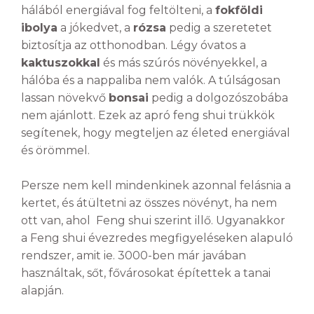
hálából energiával fog feltölteni, a
fokföldi
ibolya
a jókedvet, a
rózsa
pedig a szeretetet
biztosítja az otthonodban. Légy óvatos a
kaktuszokkal
és más szúrós növényekkel, a
hálóba és a nappaliba nem valók. A túlságosan
lassan növekvő
bonsai
pedig a dolgozószobába
nem ajánlott. Ezek az apró feng shui trükkök
segítenek, hogy megteljen az életed energiával
és örömmel.
Persze nem kell mindenkinek azonnal felásnia a
kertet, és átültetni az összes növényt, ha nem
ott van, ahol Feng shui szerint illő. Ugyanakkor
a Feng shui évezredes megfigyeléseken alapuló
rendszer, amit ie. 3000-ben már javában
használtak, sőt, fővárosokat építettek a tanai
alapján.