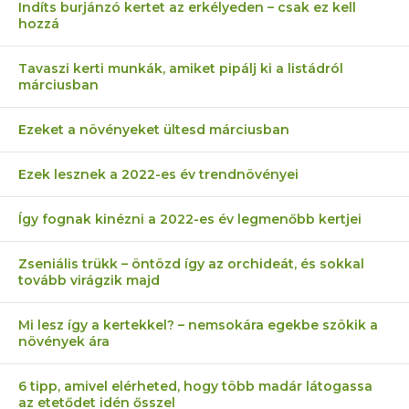
Indíts burjánzó kertet az erkélyeden – csak ez kell
hozzá
Tavaszi kerti munkák, amiket pipálj ki a listádról
márciusban
Ezeket a növényeket ültesd márciusban
Ezek lesznek a 2022-es év trendnövényei
Így fognak kinézni a 2022-es év legmenőbb kertjei
Zseniális trükk – öntözd így az orchideát, és sokkal
tovább virágzik majd
Mi lesz így a kertekkel? – nemsokára egekbe szökik a
növények ára
6 tipp, amivel elérheted, hogy több madár látogassa
az etetődet idén ősszel