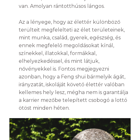
van. Amolyan rántotthúsos lángos.
Az a lényege, hogy az élettér különböző
terülteit megfelelteti az élet területeinek,
mint munka, család, gyerek, egészség, és
ennek megfelelő megoldásokat kínál,
színekkel, illatokkal, formákkal,
elhelyezkedéssel, és mint látjuk,
nővényekkel is. Fontos megjegyezni
azonban, hogy a Feng shui bármelyik ágát,
irányzatát, iskoláját követő élettér valóban
kellemes hely lesz, mégha nem is garantálja
a karrier mezőbe telepített csobogó a lottó
ötöst minden héten.