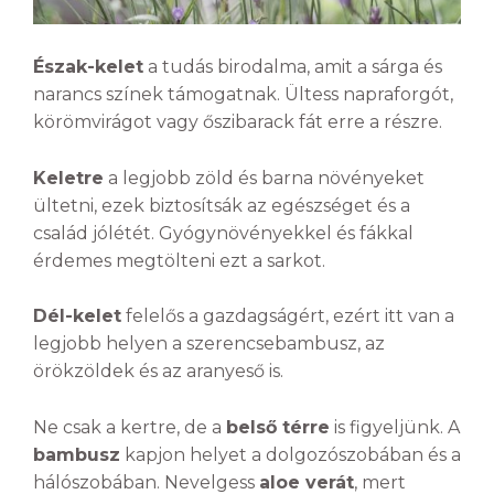
Észak-kelet
a tudás birodalma, amit a sárga és
narancs színek támogatnak. Ültess napraforgót,
körömvirágot vagy őszibarack fát erre a részre.
Keletre
a legjobb zöld és barna növényeket
ültetni, ezek biztosítsák az egészséget és a
család jólétét. Gyógynövényekkel és fákkal
érdemes megtölteni ezt a sarkot.
Dél-kelet
felelős a gazdagságért, ezért itt van a
legjobb helyen a szerencsebambusz, az
örökzöldek és az aranyeső is.
Ne csak a kertre, de a
belső térre
is figyeljünk. A
bambusz
kapjon helyet a dolgozószobában és a
hálószobában. Nevelgess
aloe verát
, mert