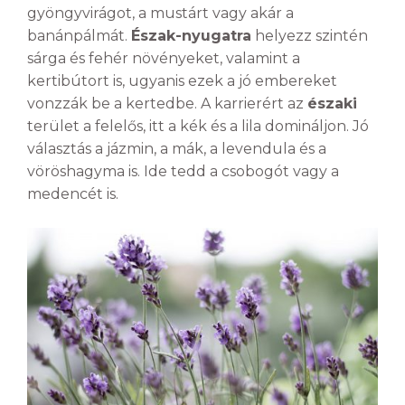
gyöngyvirágot, a mustárt vagy akár a
banánpálmát.
Észak-nyugatra
helyezz szintén
sárga és fehér növényeket, valamint a
kertibútort is, ugyanis ezek a jó embereket
vonzzák be a kertedbe. A karrierért az
északi
terület a felelős, itt a kék és a lila domináljon. Jó
választás a jázmin, a mák, a levendula és a
vöröshagyma is. Ide tedd a csobogót vagy a
medencét is.