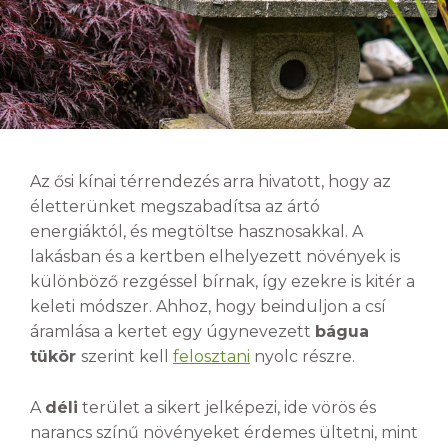
Az ősi kínai térrendezés arra hivatott, hogy az
életterünket megszabadítsa az ártó
energiáktól, és megtöltse hasznosakkal. A
lakásban és a kertben elhelyezett növények is
különböző rezgéssel bírnak, így ezekre is kitér a
keleti módszer. Ahhoz, hogy beinduljon a csí
áramlása a kertet egy úgynevezett
bágua
tükör
szerint kell
felosztani
nyolc részre.
A
déli
terület a sikert jelképezi, ide vörös és
narancs színű növényeket érdemes ültetni, mint