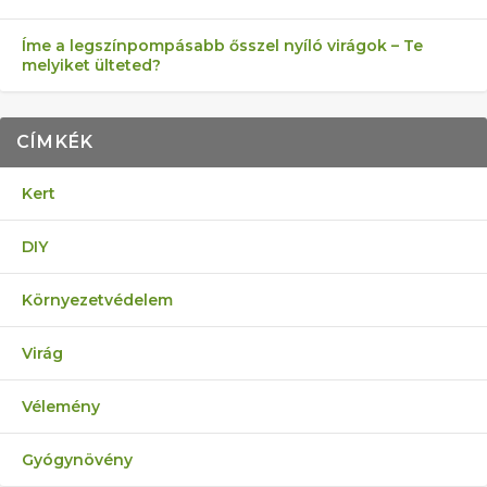
Íme a legszínpompásabb ősszel nyíló virágok – Te
melyiket ülteted?
CÍMKÉK
Kert
DIY
Környezetvédelem
Virág
Vélemény
Gyógynövény