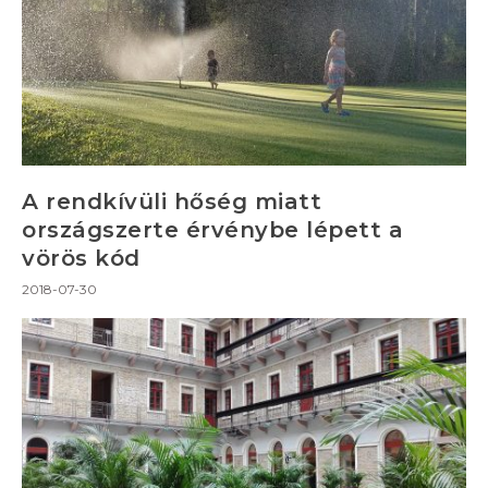
A rendkívüli hőség miatt
országszerte érvénybe lépett a
vörös kód
2018-07-30