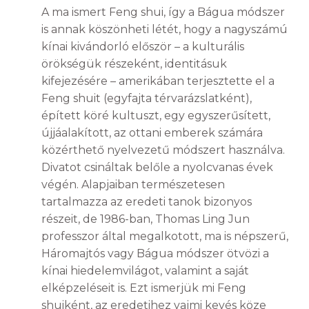
A ma ismert Feng shui, így a Bágua módszer
is annak köszönheti létét, hogy a nagyszámú
kínai kivándorló először – a kulturális
örökségük részeként, identitásuk
kifejezésére – amerikában terjesztette el a
Feng shuit (egyfajta térvarázslatként),
épített köré kultuszt, egy egyszerűsített,
újjáalakított, az ottani emberek számára
közérthető nyelvezetű módszert használva.
Divatot csináltak belőle a nyolcvanas évek
végén. Alapjaiban természetesen
tartalmazza az eredeti tanok bizonyos
részeit, de 1986-ban, Thomas Ling Jun
professzor által megalkotott, ma is népszerű,
Háromajtós vagy Bágua módszer ötvözi a
kínai hiedelemvilágot, valamint a saját
elképzeléseit is. Ezt ismerjük mi Feng
shuiként, az eredetihez vajmi kevés köze