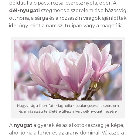
például a pipacs, rózsa, cseresznyefa, eper. A
dél-nyugati
szegmens a szerelem és a házasság
otthona, a sárga és a rózsaszín virágok ajánlottak
ide, úgy mint a nárcisz, tulipán vagy a magnólia.
Nagyvirágú liliomfát (Magnolia × soulangeana) a szerelem
és a házasság területére ültess a kert dél-nyugati részére
A
nyugat
a gyerek és az alkotókészség jelképe,
ahol jó ha a fehér és az arany dominál. Válaszd a