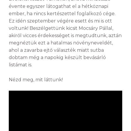
évente egyszer látogathat el a hétköznapi
ember, ha nincs kertészettel foglalkozó cége.
Ez idén szeptember végére esett és mi is ott
voltunk! Beszélgettünk kicsit Mocsáry Pállal,
akiről vicces érdekességet is megtudtunk, aztán
megnéztük ezt a hatalmas növényneveldét,
ahol a zavarba ejtő választék miatt sutba
dobtam még a napokig készült bevásárló
listámat is.
Nézd meg, mit láttunk!