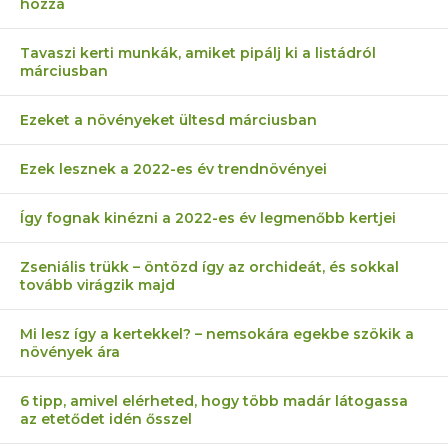
hozzá
Tavaszi kerti munkák, amiket pipálj ki a listádról
márciusban
Ezeket a növényeket ültesd márciusban
Ezek lesznek a 2022-es év trendnövényei
Így fognak kinézni a 2022-es év legmenőbb kertjei
Zseniális trükk – öntözd így az orchideát, és sokkal
tovább virágzik majd
Mi lesz így a kertekkel? – nemsokára egekbe szökik a
növények ára
6 tipp, amivel elérheted, hogy több madár látogassa
az etetődet idén ősszel