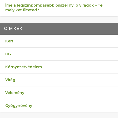
Íme a legszínpompásabb ősszel nyíló virágok – Te
melyiket ülteted?
CÍMKÉK
Kert
DIY
Környezetvédelem
Virág
Vélemény
Gyógynövény