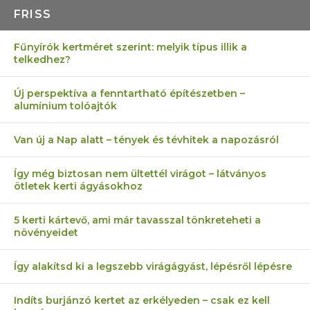
FRISS
Fűnyírók kertméret szerint: melyik típus illik a
telkedhez?
Új perspektíva a fenntartható építészetben –
alumínium tolóajtók
Van új a Nap alatt – tények és tévhitek a napozásról
Így még biztosan nem ültettél virágot – látványos
ötletek kerti ágyásokhoz
5 kerti kártevő, ami már tavasszal tönkreteheti a
növényeidet
Így alakítsd ki a legszebb virágágyást, lépésről lépésre
Indíts burjánzó kertet az erkélyeden – csak ez kell