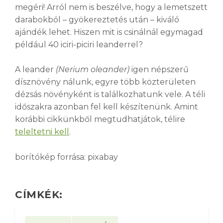
megéri! Arról nem is beszélve, hogy a lemetszett
darabokból – gyökereztetés után – kiváló
ajándék lehet. Hiszen mit is csinálnál egymagad
például 40 iciri-piciri leanderrel?
A leander
(Nerium oleander)
igen népszerű
dísznövény nálunk, egyre több közterületen
dézsás növényként is találkozhatunk vele. A téli
időszakra azonban fel kell készítenünk. Amint
korábbi cikkünkből megtudhatjátok, télire
teleltetni kell
.
borítókép forrása: pixabay
CÍMKÉK: