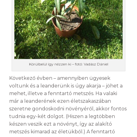
Körülbelül így nézzen ki – fotó: Vadász Dániel
Következő évben – amennyiben ügyesek
voltunk és a leanderünk is úgy akarja – jöhet a
mehet, illetve a fenntartó metszés. Ha valaki
már a leanderének ezen életszakaszában
szeretne gondoskodni növényéről, akkor fontos
tudnia egy-két dolgot. (Hiszen a legtöbben
készen veszik ezt a növényt, így az alakító
metszés kimarad az életükből.) A fenntartó