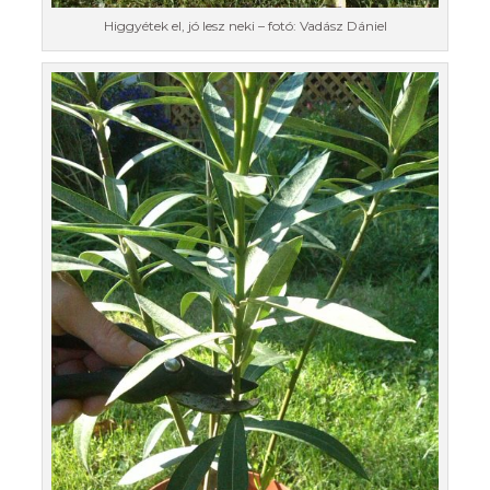
Higgyétek el, jó lesz neki – fotó: Vadász Dániel