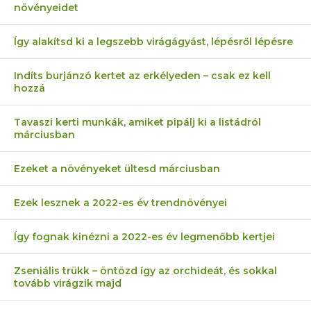
növényeidet
Így alakítsd ki a legszebb virágágyást, lépésről lépésre
Indíts burjánzó kertet az erkélyeden – csak ez kell
hozzá
Tavaszi kerti munkák, amiket pipálj ki a listádról
márciusban
Ezeket a növényeket ültesd márciusban
Ezek lesznek a 2022-es év trendnövényei
Így fognak kinézni a 2022-es év legmenőbb kertjei
Zseniális trükk – öntözd így az orchideát, és sokkal
tovább virágzik majd