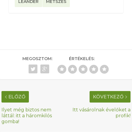
LEANDER
METSZÉS
MEGOSZTOM:
ÉRTÉKELÉS:
ELŐZŐ
KÖVETKEZŐ
Ilyet még biztos nem
Itt vásárolnak évelőket a
láttál: itt a háromkilós
profik!
gomba!