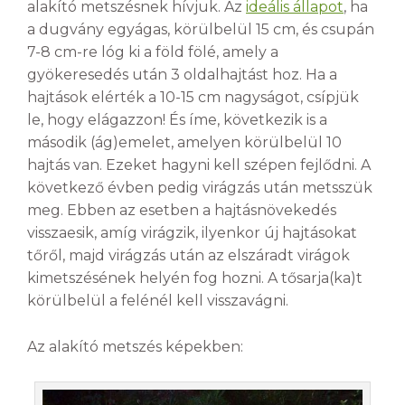
alakító metszésnek hívjuk. Az
ideális állapot
, ha
a dugvány egyágas, körülbelül 15 cm, és csupán
7-8 cm-re lóg ki a föld fölé, amely a
gyökeresedés után 3 oldalhajtást hoz. Ha a
hajtások elérték a 10-15 cm nagyságot, csípjük
le, hogy elágazzon! És íme, következik is a
második (ág)emelet, amelyen körülbelül 10
hajtás van. Ezeket hagyni kell szépen fejlődni. A
következő évben pedig virágzás után metsszük
meg. Ebben az esetben a hajtásnövekedés
visszaesik, amíg virágzik, ilyenkor új hajtásokat
tőről, majd virágzás után az elszáradt virágok
kimetszésének helyén fog hozni. A tősarja(ka)t
körülbelül a felénél kell visszavágni.
Az alakító metszés képekben: