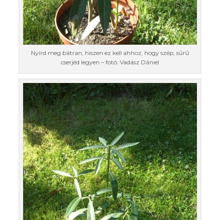
Nyírd meg bátran, hiszen ez kell ahhoz, hogy szép, sűrű
cserjéd legyen – fotó: Vadász Dániel