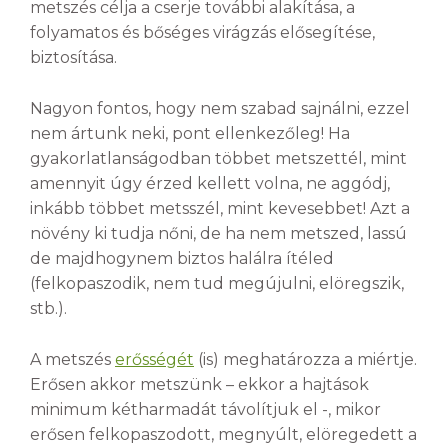
metszés célja a cserje további alakítása, a
folyamatos és bőséges virágzás elősegítése,
biztosítása.
Nagyon fontos, hogy nem szabad sajnálni, ezzel
nem ártunk neki, pont ellenkezőleg! Ha
gyakorlatlanságodban többet metszettél, mint
amennyit úgy érzed kellett volna, ne aggódj,
inkább többet metsszél, mint kevesebbet! Azt a
növény ki tudja nőni, de ha nem metszed, lassú
de majdhogynem biztos halálra ítéled
(felkopaszodik, nem tud megújulni, elöregszik,
stb.).
A metszés
erősségét
(is) meghatározza a miértje.
Erősen akkor metszünk – ekkor a hajtások
minimum kétharmadát távolítjuk el -, mikor
erősen felkopaszodott, megnyúlt, elöregedett a