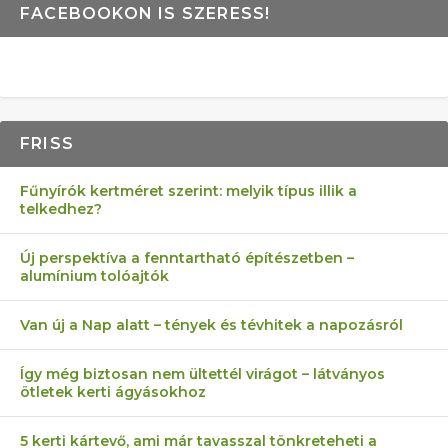
FACEBOOKON IS SZERESS!
FRISS
Fűnyírók kertméret szerint: melyik típus illik a
telkedhez?
Új perspektíva a fenntartható építészetben –
alumínium tolóajtók
Van új a Nap alatt – tények és tévhitek a napozásról
Így még biztosan nem ültettél virágot – látványos
ötletek kerti ágyásokhoz
5 kerti kártevő, ami már tavasszal tönkreteheti a