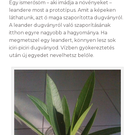
Egy ismerősöm – aki imádja a növényeket –
leandere most a prototípus. Amit a képeken
láthatunk, azt ő maga szaporította dugványról.
A leander dugványról való szaporításának
itthon egyre nagyobb a hagyománya. Ha
megmetszel egy leandert, könnyen lesz sok
iciri-piciri dugványod. Vízben gyökereztetés
után új egyedet nevelhetsz belőle.