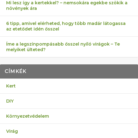
Mi lesz így a kertekkel? – nemsokára egekbe szökik a
növények ára
6 tipp, amivel elérheted, hogy több madár látogassa
az etetődet idén ősszel
Íme a legszínpompásabb ősszel nyíló virágok – Te
melyiket ülteted?
CÍMKÉK
Kert
DIY
Környezetvédelem
Virág