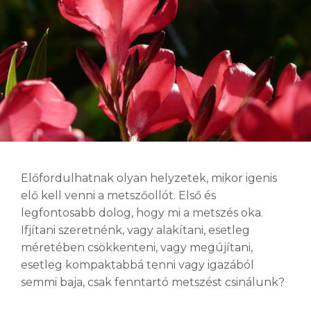
Előfordulhatnak olyan helyzetek, mikor igenis
elő kell venni a metszőollót. Első és
legfontosabb dolog, hogy mi a metszés oka.
Ifjítani szeretnénk, vagy alakítani, esetleg
méretében csökkenteni, vagy megújítani,
esetleg kompaktabbá tenni vagy igazából
semmi baja, csak fenntartó metszést csinálunk?