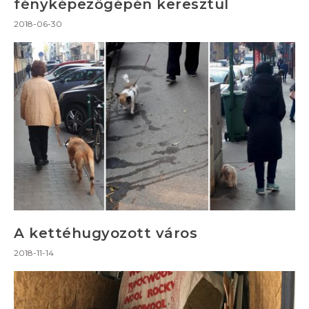
fényképezőgépén keresztül
2018-06-30
A kettéhugyozott város
2018-11-14