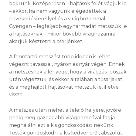
bokrunk. Középerősen – hajtások felét vágjuk le
– akkor, ha nem vagyunk elégedettek a
növekedési eréllyel és a virághozammal.
Gyengén – legfeljebb egyharmadát metsszük le
a hajtásoknak – mikor bővebb virághozamra
akarjuk késztetni a cserjénket.
A fenntartó metszést több időben is lehet
végezni: tavasszal, nyáron és nyár végén. Ennek
a metszésnek a lényege, hogy a virágzási időszak
után végezzük, és ekkor általában a tősarjakat
és a meghajlott hajtásokat metszük le, illetve
vissza.
A metszés után mehet a telelő helyére, jövőre
pedig még gazdagabb virágpompával fogja
meghálálni ezt a kis gondoskodást nekünk.
Tessék gondoskodni a kis kedvencről, abszolút