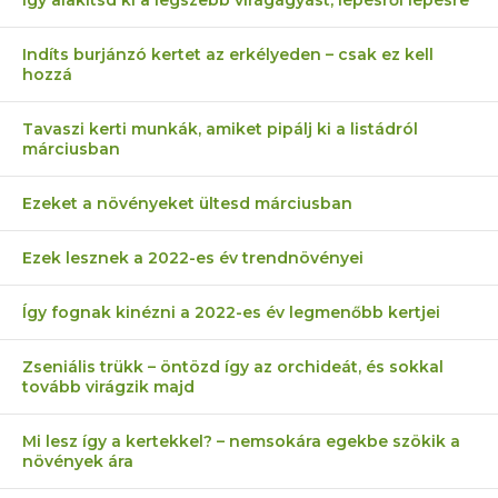
Indíts burjánzó kertet az erkélyeden – csak ez kell
hozzá
Tavaszi kerti munkák, amiket pipálj ki a listádról
márciusban
Ezeket a növényeket ültesd márciusban
Ezek lesznek a 2022-es év trendnövényei
Így fognak kinézni a 2022-es év legmenőbb kertjei
Zseniális trükk – öntözd így az orchideát, és sokkal
tovább virágzik majd
Mi lesz így a kertekkel? – nemsokára egekbe szökik a
növények ára