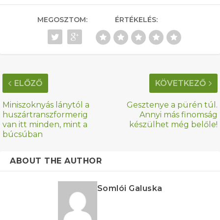
MEGOSZTOM:
ÉRTÉKELÉS:
ELŐZŐ
KÖVETKEZŐ
Miniszoknyás lánytól a
Gesztenye a pürén túl.
huszártranszformerig
Annyi más finomság
van itt minden, mint a
készülhet még belőle!
búcsúban
ABOUT THE AUTHOR
Somlói Galuska