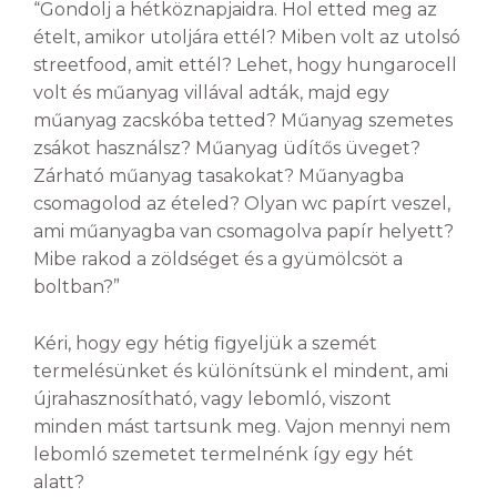
“Gondolj a hétköznapjaidra. Hol etted meg az
ételt, amikor utoljára ettél? Miben volt az utolsó
streetfood, amit ettél? Lehet, hogy hungarocell
volt és műanyag villával adták, majd egy
műanyag zacskóba tetted? Műanyag szemetes
zsákot használsz? Műanyag üdítős üveget?
Zárható műanyag tasakokat? Műanyagba
csomagolod az ételed? Olyan wc papírt veszel,
ami műanyagba van csomagolva papír helyett?
Mibe rakod a zöldséget és a gyümölcsöt a
boltban?”
Kéri, hogy egy hétig figyeljük a szemét
termelésünket és különítsünk el mindent, ami
újrahasznosítható, vagy lebomló, viszont
minden mást tartsunk meg. Vajon mennyi nem
lebomló szemetet termelnénk így egy hét
alatt?