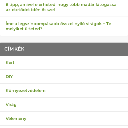
6 tipp, amivel elérheted, hogy több madár látogassa
az etetődet idén ősszel
Íme a legszínpompásabb ősszel nyíló virágok – Te
melyiket ülteted?
CÍMKÉK
Kert
DIY
Környezetvédelem
Virág
Vélemény