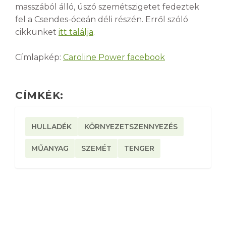
masszából álló, úszó szemétszigetet fedeztek
fel a Csendes-óceán déli részén. Erről szóló
cikkünket
itt találja
.
Címlapkép:
Caroline Power facebook
CÍMKÉK:
HULLADÉK
KÖRNYEZETSZENNYEZÉS
MŰANYAG
SZEMÉT
TENGER