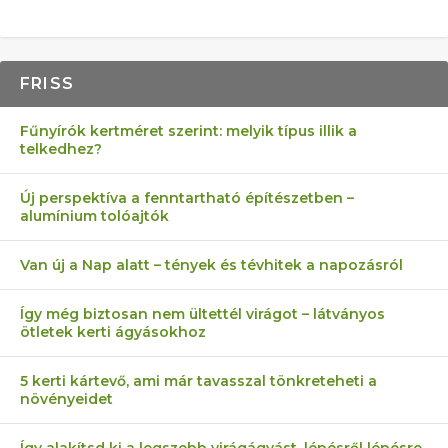
FRISS
Fűnyírók kertméret szerint: melyik típus illik a
telkedhez?
Új perspektíva a fenntartható építészetben –
alumínium tolóajtók
Van új a Nap alatt – tények és tévhitek a napozásról
Így még biztosan nem ültettél virágot – látványos
ötletek kerti ágyásokhoz
5 kerti kártevő, ami már tavasszal tönkreteheti a
növényeidet
Így alakítsd ki a legszebb virágágyást, lépésről lépésre