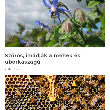
Szőrös, imádják a méhek és
uborkaszagú
2017-08-29