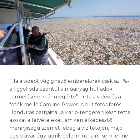
“Ha a videót végignéző embereknek csak az 1%-
a figyel oda ezentúl a műanyag hulladék
termelésére, már megérte” – írta a videó és a
fotók mellé Caroline Power. A brit fotós fotós
Honduras partjainál, a Karib-tengeren készítette
azokat a felvételeket, amiken elképesztő
mennyiségű szemét lebeg a víz tetején, majd
egy búvár úgy ugrik bele, mintha mi sem lenne