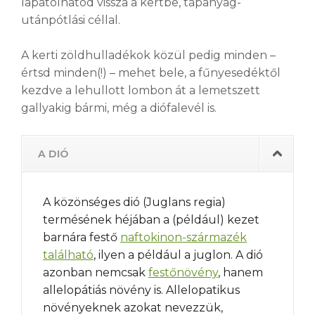
lapátolhatod vissza a kertbe, tápanyag-
utánpótlási céllal.
A kerti zöldhulladékok közül pedig minden –
értsd minden(!) – mehet bele, a fűnyesedéktől
kezdve a lehullott lombon át a lemetszett
gallyakig bármi, még a diófalevél is.
A DIÓ
A közönséges dió (Juglans regia)
termésének héjában a (például) kezet
barnára festő
naftokinon-származék
található
, ilyen a például a juglon. A dió
azonban nemcsak
festőnövény
, hanem
allelopátiás növény is. Allelopatikus
növényeknek azokat nevezzük,