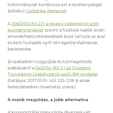
önkormányzat korlátozza ezt a tevékenységet
(például
Csobánka
,
Kismaros
).
A
306/2010.(XII.23.) a levegő védelméről szóló
kormányrendelet
szerint a füstköd-riadók során
elrendelhető intézkedések közé tartozik az avar
és kerti hulladék nyílt téri égetési tilalmának
bevezetése.
(A szabadtéri tűzgyújtás és tűzmegelőzés
szabályairól a
54/2014. (XII. 5.) az Országos
Tűzvédelmi Szabályzatról szóló BM rendelet
(hatályos: 2017.01.01- től) 225-228. §-ainak
bekezdéseiben olvashatsz utána.)
A másik megoldás, a jobb alternatíva
A komposztálás mára szinte divatossá vált,