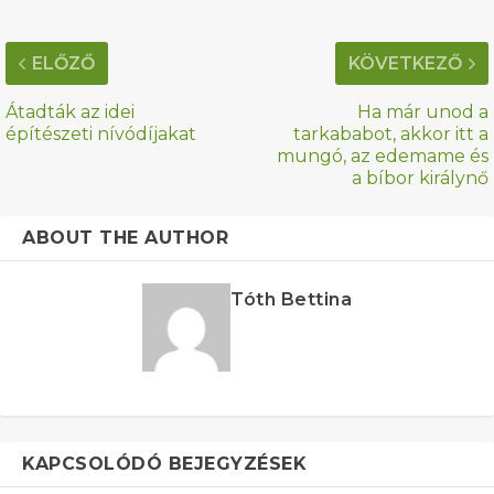
ELŐZŐ
KÖVETKEZŐ
Átadták az idei
Ha már unod a
építészeti nívódíjakat
tarkababot, akkor itt a
mungó, az edemame és
a bíbor királynő
ABOUT THE AUTHOR
Tóth Bettina
KAPCSOLÓDÓ BEJEGYZÉSEK