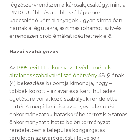
légzőszervrendszerre károsak, csakúgy, mint a
PM10. Utóbbi és a többi szállóporhoz
kapcsolódó kémiai anyagok ugyanis irritálóan
hatnak a légutakra, asztmás rohamot, szív-és
érrendszeri problémákat idézhetnek elő.
Hazai szabályozás
Az
1995. évi LIII. a környezet védelmének
általános szabályairól szóló törvény
48. §-ának
(4) bekezdése b) pontja kimondja, hogy –
többek között – az avar és a kerti hulladék
égetésére vonatkozó szabályok rendelettel
történő megállapítása az egyes települési
önkormányzatok hatáskörébe tartozik. Számos
önkormányzat tiltotta be önkormányzati
rendeletben a település közigazgatási
területén az avarégetést, illetve sok