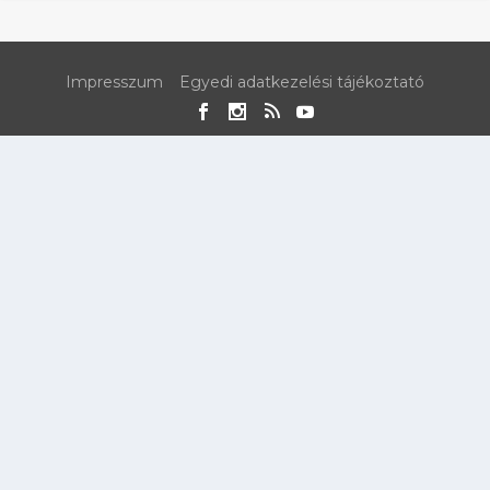
Impresszum
Egyedi adatkezelési tájékoztató