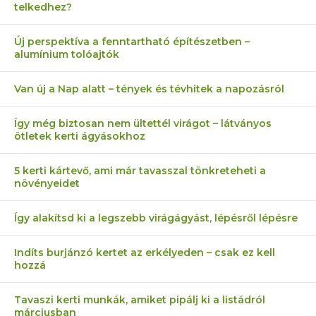
telkedhez?
Új perspektíva a fenntartható építészetben –
alumínium tolóajtók
Van új a Nap alatt – tények és tévhitek a napozásról
Így még biztosan nem ültettél virágot – látványos
ötletek kerti ágyásokhoz
5 kerti kártevő, ami már tavasszal tönkreteheti a
növényeidet
Így alakítsd ki a legszebb virágágyást, lépésről lépésre
Indíts burjánzó kertet az erkélyeden – csak ez kell
hozzá
Tavaszi kerti munkák, amiket pipálj ki a listádról
márciusban