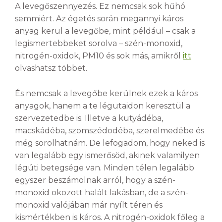
A levegőszennyezés. Ez nemcsak sok hűhó
semmiért. Az égetés során megannyi káros
anyag kerül a levegőbe, mint például – csak a
legismertebbeket sorolva – szén-monoxid,
nitrogén-oxidok, PM10 és sok más, amikről
itt
olvashatsz többet.
És nemcsak a levegőbe kerülnek ezek a káros
anyagok, hanem a te légutaidon keresztül a
szervezetedbe is. Illetve a kutyádéba,
macskádéba, szomszédodéba, szerelmedébe és
még sorolhatnám. De lefogadom, hogy neked is
van legalább egy ismerősöd, akinek valamilyen
légúti betegsége van. Minden télen legalább
egyszer beszámolnak arról, hogy a szén-
monoxid okozott halált lakásban, de a szén-
monoxid valójában már nyílt téren és
kismértékben is káros. A nitrogén-oxidok főleg a