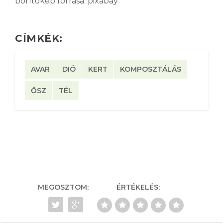
borítókép forrása: pixabay
CÍMKÉK:
AVAR
DIÓ
KERT
KOMPOSZTÁLÁS
ŐSZ
TÉL
MEGOSZTOM:
ÉRTÉKELÉS: