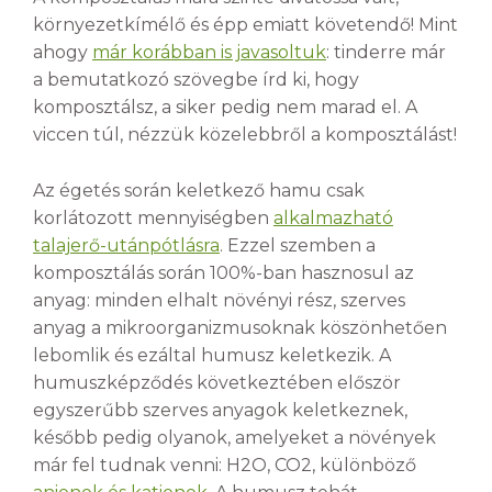
környezetkímélő és épp emiatt követendő! Mint
ahogy
már korábban is javasoltuk
: tinderre már
a bemutatkozó szövegbe írd ki, hogy
komposztálsz, a siker pedig nem marad el. A
viccen túl, nézzük közelebbről a komposztálást!
Az égetés során keletkező hamu csak
korlátozott mennyiségben
alkalmazható
talajerő-utánpótlásra
. Ezzel szemben a
komposztálás során 100%-ban hasznosul az
anyag: minden elhalt növényi rész, szerves
anyag a mikroorganizmusoknak köszönhetően
lebomlik és ezáltal humusz keletkezik. A
humuszképződés következtében először
egyszerűbb szerves anyagok keletkeznek,
később pedig olyanok, amelyeket a növények
már fel tudnak venni: H
2
O, CO
2
, különböző