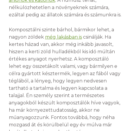
anionok és kationok
. A humusz tehát,
nélkülözhetetlen a növényeknek számára,
ezáltal pedig az állatok számára és számunkra is.
Komposztálni szinte bárhol, bármikor lehet, a
nagyon zöldek
még lakásban is
csinálják. Ha
kertes házad van, akkor még inkább javasolt,
hiszen a kerti zöld hulladékból kis idő múltán
értékes anyagot nyerhetsz. A komposztáló
lehet egy összetákolt valami, vagy bármilyen e
célra gyártott késztermék, legyen az fából vagy
téglából, a lényeg, hogy legyen nedvesen
tartható a tartalma és legyen kapcsolata a
talajjal. Én személy szerint a természetes
anyagokból készült komposztálók híve vagyok,
ha már környezettudatosság, akkor ne
műanyagozzunk. Fontos továbbá, hogy néha
mozgasd át és körülbelül egy év múlva már