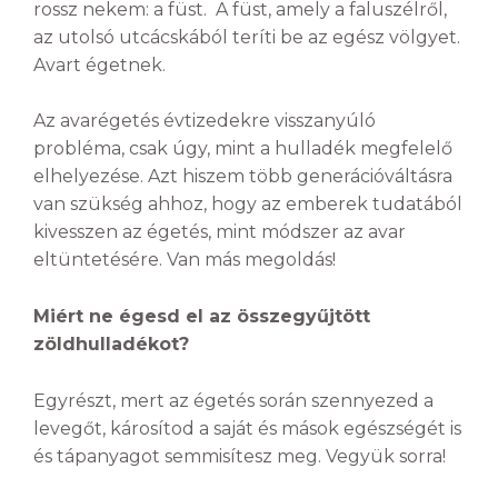
rossz nekem: a füst. A füst, amely a faluszélről,
az utolsó utcácskából teríti be az egész völgyet.
Avart égetnek.
Az avarégetés évtizedekre visszanyúló
probléma, csak úgy, mint a hulladék megfelelő
elhelyezése. Azt hiszem több generációváltásra
van szükség ahhoz, hogy az emberek tudatából
kivesszen az égetés, mint módszer az avar
eltüntetésére. Van más megoldás!
Miért ne égesd el az összegyűjtött
zöldhulladékot?
Egyrészt, mert az égetés során szennyezed a
levegőt, károsítod a saját és mások egészségét is
és tápanyagot semmisítesz meg. Vegyük sorra!