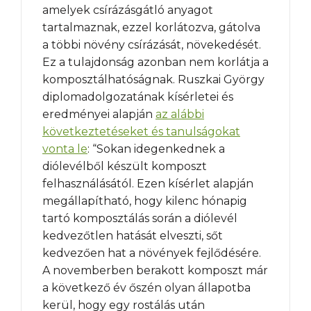
amelyek csírázásgátló anyagot
tartalmaznak, ezzel korlátozva, gátolva
a többi növény csírázását, növekedését.
Ez a tulajdonság azonban nem korlátja a
komposztálhatóságnak. Ruszkai György
diplomadolgozatának kísérletei és
eredményei alapján
az alábbi
következtetéseket és tanulságokat
vonta le
: “Sokan idegenkednek a
diólevélből készült komposzt
felhasználásától. Ezen kísérlet alapján
megállapítható, hogy kilenc hónapig
tartó komposztálás során a diólevél
kedvezőtlen hatását elveszti, sőt
kedvezően hat a növények fejlődésére.
A novemberben berakott komposzt már
a következő év őszén olyan állapotba
kerül, hogy egy rostálás után