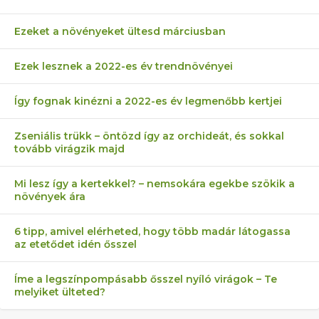
Ezeket a növényeket ültesd márciusban
Ezek lesznek a 2022-es év trendnövényei
Így fognak kinézni a 2022-es év legmenőbb kertjei
Zseniális trükk – öntözd így az orchideát, és sokkal
tovább virágzik majd
Mi lesz így a kertekkel? – nemsokára egekbe szökik a
növények ára
6 tipp, amivel elérheted, hogy több madár látogassa
az etetődet idén ősszel
Íme a legszínpompásabb ősszel nyíló virágok – Te
melyiket ülteted?