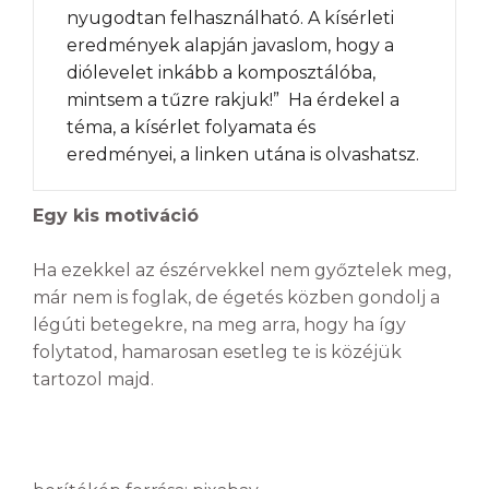
nyugodtan felhasználható. A kísérleti
eredmények alapján javaslom, hogy a
diólevelet inkább a komposztálóba,
mintsem a tűzre rakjuk!” Ha érdekel a
téma, a kísérlet folyamata és
eredményei, a linken utána is olvashatsz.
Egy kis motiváció
Ha ezekkel az észérvekkel nem győztelek meg,
már nem is foglak, de égetés közben gondolj a
légúti betegekre, na meg arra, hogy ha így
folytatod, hamarosan esetleg te is közéjük
tartozol majd.