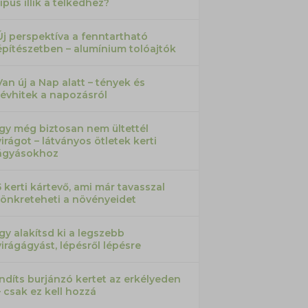
típus illik a telkedhez?
Új perspektíva a fenntartható
építészetben – alumínium tolóajtók
Van új a Nap alatt – tények és
tévhitek a napozásról
Így még biztosan nem ültettél
virágot – látványos ötletek kerti
ágyásokhoz
5 kerti kártevő, ami már tavasszal
tönkreteheti a növényeidet
Így alakítsd ki a legszebb
virágágyást, lépésről lépésre
Indíts burjánzó kertet az erkélyeden
– csak ez kell hozzá