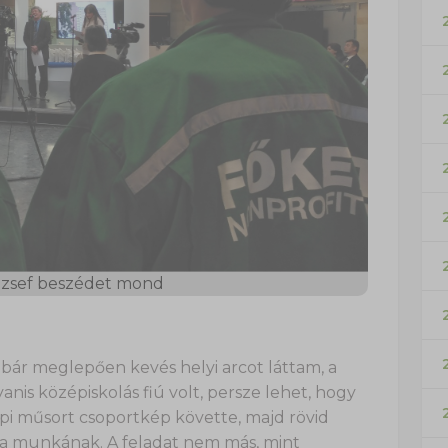
ózsef beszédet mond
bár meglepően kevés helyi arcot láttam, a
is középiskolás fiú volt, persze lehet, hogy
pi műsort csoportkép követte, majd rövid
k a munkának. A feladat nem más, mint