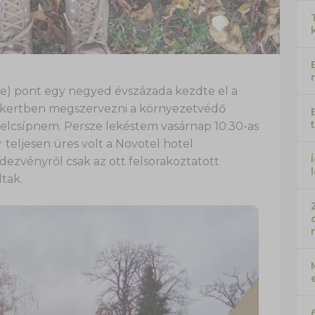
ze) pont egy negyed évszázada kezdte el a
éskertben megszervezni a környezetvédő
t elcsípnem. Persze lekéstem vasárnap 10:30-as
r teljesen üres volt a Novotel hotel
ezvényről csak az ott felsorakoztatott
tak.