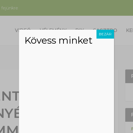
 fejünkre
VIDEÓ
VÉLEMÉNY
DIY
GASZTRO
KE
BEZÁR
Kövess minket
NTETTÜK A
NYÉSKERTET.
MMÁR