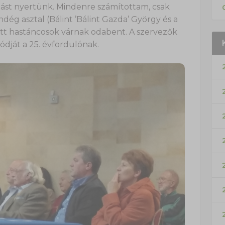
tást nyertünk. Mindenre számítottam, csak
ndég asztal (Bálint ’Bálint Gazda’ György és a
zött hastáncosok várnak odabent. A szervezők
dját a 25. évfordulónak.