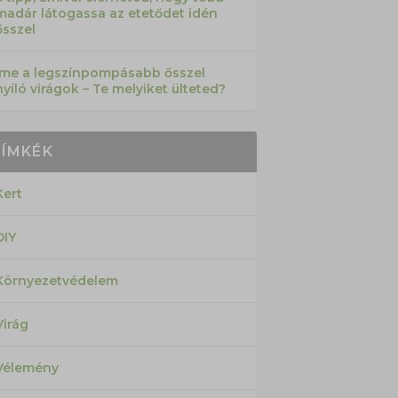
madár látogassa az etetődet idén
ősszel
Íme a legszínpompásabb ősszel
nyíló virágok – Te melyiket ülteted?
CÍMKÉK
Kert
DIY
Környezetvédelem
Virág
Vélemény