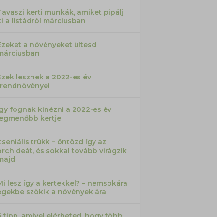
Tavaszi kerti munkák, amiket pipálj
ki a listádról márciusban
Ezeket a növényeket ültesd
márciusban
Ezek lesznek a 2022-es év
trendnövényei
Így fognak kinézni a 2022-es év
legmenőbb kertjei
Zseniális trükk – öntözd így az
orchideát, és sokkal tovább virágzik
majd
Mi lesz így a kertekkel? – nemsokára
egekbe szökik a növények ára
6 tipp, amivel elérheted, hogy több