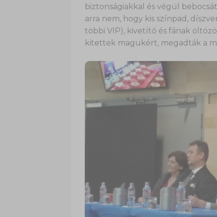
biztonságiakkal és végül bebocsá
arra nem, hogy kis színpad, díszve
többi VIP), kivetítő és fának öltö
kitettek magukért, megadták a mó