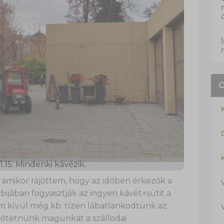
1.15: Mindenki kávézik.
 amikor rájöttem, hogy az időben érkezők a
bijában fogyasztják az ingyen kávét+sütit a
am kívül még kb. tízen lábatlankodtunk az
evétetnünk magunkat a szállodai