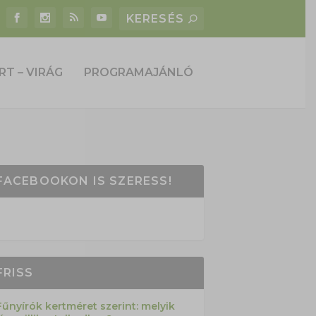
RT – VIRÁG
PROGRAMAJÁNLÓ
FACEBOOKON IS SZERESS!
FRISS
Fűnyírók kertméret szerint: melyik