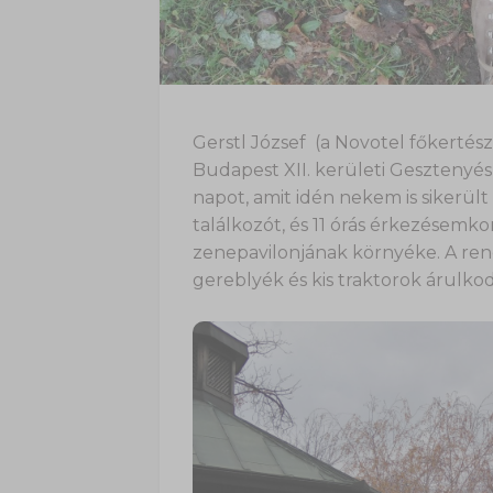
Gerstl József (a Novotel főkertés
Budapest XII. kerületi Geszteny
napot, amit idén nekem is sikerül
találkozót, és 11 órás érkezésemko
zenepavilonjának környéke. A rend
gereblyék és kis traktorok árulkod