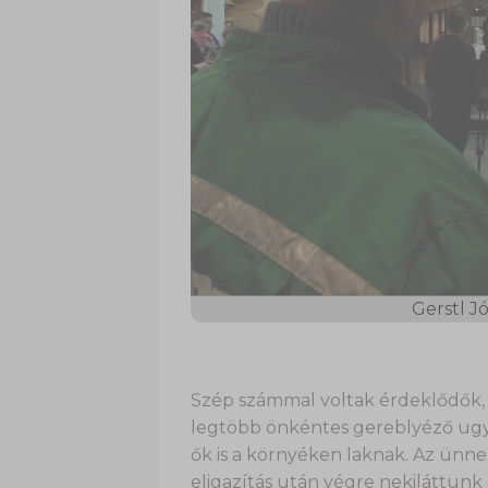
Gerstl J
Szép számmal voltak érdeklődők, 
legtöbb önkéntes gereblyéző ugyan
ők is a környéken laknak. Az ünne
eligazítás után végre nekiláttun