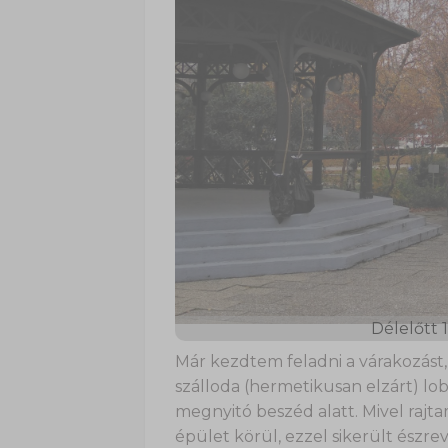
Délelőtt 1
Már kezdtem feladni a várakozást,
szálloda (hermetikusan elzárt) lob
megnyitó beszéd alatt. Mivel rajt
épület körül, ezzel sikerült észr