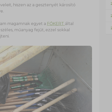
2
eleit, hiszen az a gesztenyét károsító
e.
ttam magamnak egyet a
FŐKERT
által
 széles, műanyag fejűt, ezzel sokkal
teni.