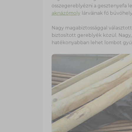
összegereblyézni a gesztenyefa lev
aknázómoly
lárváinak fő búvóhely
Nagy magabiztossággal választo
biztosított gereblyék közül. Nagy,
hatékonyabban lehet lombot gyűj