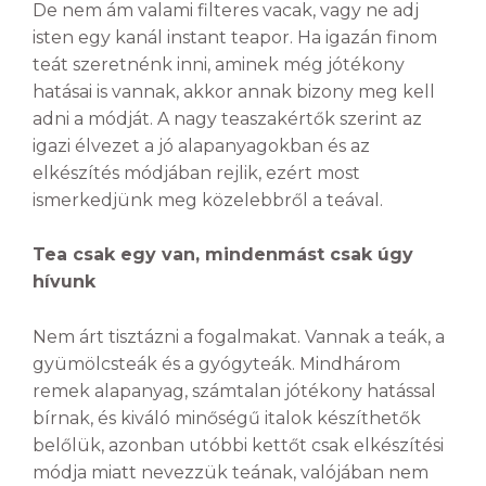
De nem ám valami filteres vacak, vagy ne adj
isten egy kanál instant teapor. Ha igazán finom
teát szeretnénk inni, aminek még jótékony
hatásai is vannak, akkor annak bizony meg kell
adni a módját. A nagy teaszakértők szerint az
igazi élvezet a jó alapanyagokban és az
elkészítés módjában rejlik, ezért most
ismerkedjünk meg közelebbről a teával.
Tea csak egy van, mindenmást csak úgy
hívunk
Nem árt tisztázni a fogalmakat. Vannak a teák, a
gyümölcsteák és a gyógyteák. Mindhárom
remek alapanyag, számtalan jótékony hatással
bírnak, és kiváló minőségű italok készíthetők
belőlük, azonban utóbbi kettőt csak elkészítési
módja miatt nevezzük teának, valójában nem