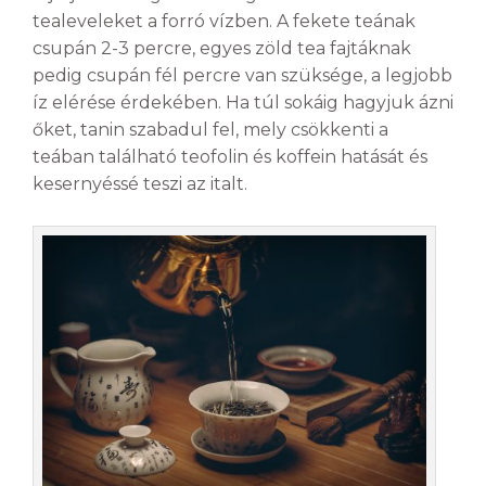
tealeveleket a forró vízben. A fekete teának
csupán 2-3 percre, egyes zöld tea fajtáknak
pedig csupán fél percre van szüksége, a legjobb
íz elérése érdekében. Ha túl sokáig hagyjuk ázni
őket, tanin szabadul fel, mely csökkenti a
teában található teofolin és koffein hatását és
kesernyéssé teszi az italt.