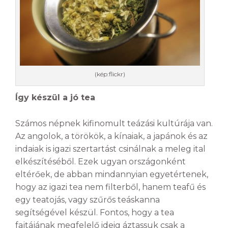
(kép:flickr)
Így készül a jó tea
Számos népnek kifinomult teázási kultúrája van.
Az angolok, a törökök, a kínaiak, a japánok és az
indaiak is igazi szertartást csinálnak a meleg ital
elkészítéséből. Ezek ugyan országonként
eltérőek, de abban mindannyian egyetértenek,
hogy az igazi tea nem filterből, hanem teafű és
egy teatojás, vagy szűrős teáskanna
segítségével készül. Fontos, hogy a tea
fajtájának megfelelő ideig áztassuk csak a