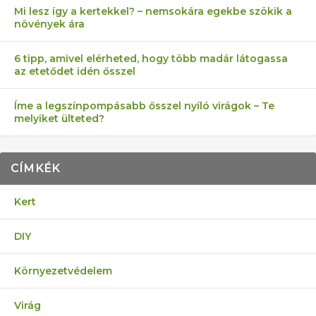
Mi lesz így a kertekkel? – nemsokára egekbe szökik a
növények ára
6 tipp, amivel elérheted, hogy több madár látogassa
az etetődet idén ősszel
Íme a legszínpompásabb ősszel nyíló virágok – Te
melyiket ülteted?
CÍMKÉK
Kert
DIY
Környezetvédelem
Virág