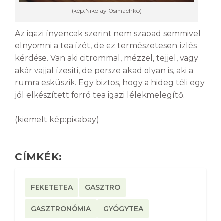
(kép:Nikolay Osmachko)
Az igazi ínyencek szerint nem szabad semmivel
elnyomni a tea ízét, de ez természetesen ízlés
kérdése. Van aki citrommal, mézzel, tejjel, vagy
akár vajjal ízesíti, de persze akad olyan is, aki a
rumra esküszik. Egy biztos, hogy a hideg téli egy
jól elkészített forró tea igazi lélekmelegítő.
(kiemelt kép:pixabay)
CÍMKÉK:
FEKETETEA
GASZTRO
GASZTRONÓMIA
GYÓGYTEA