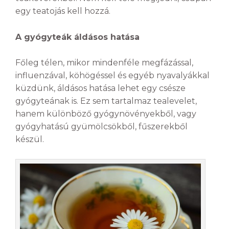
egy teatojás kell hozzá.
A gyógyteák áldásos hatása
Főleg télen, mikor mindenféle megfázással,
influenzával, köhögéssel és egyéb nyavalyákkal
küzdünk, áldásos hatása lehet egy csésze
gyógyteának is. Ez sem tartalmaz tealevelet,
hanem különböző gyógynövényekből, vagy
gyógyhatású gyümölcsökből, fűszerekből
készül.