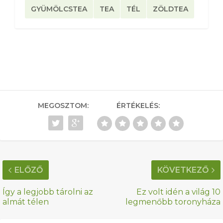
GYÜMÖLCSTEA
TEA
TÉL
ZÖLDTEA
MEGOSZTOM:
ÉRTÉKELÉS:
ELŐZŐ
KÖVETKEZŐ
Így a legjobb tárolni az
Ez volt idén a világ 10
almát télen
legmenőbb toronyháza