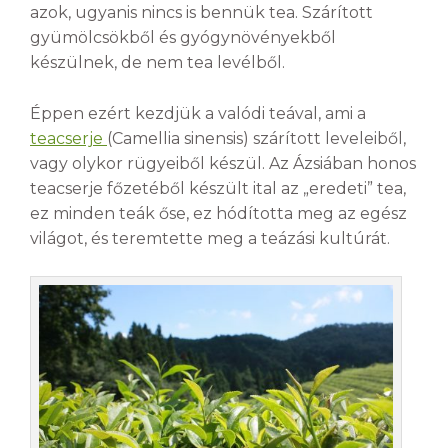
azok, ugyanis nincs is bennük tea. Szárított
gyümölcsökből és gyógynövényekből
készülnek, de nem tea levélből.
Éppen ezért kezdjük a valódi teával, ami a
teacserje
(Camellia sinensis) szárított leveleiből,
vagy olykor rügyeiből készül. Az Ázsiában honos
teacserje főzetéből készült ital az „eredeti” tea,
ez minden teák őse, ez hódította meg az egész
világot, és teremtette meg a teázási kultúrát.