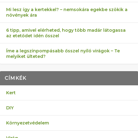
Mi lesz így a kertekkel? – nemsokára egekbe szökik a
növények ára
6 tipp, amivel elérheted, hogy több madár látogassa
az etetődet idén ősszel
Íme a legszínpompásabb ősszel nyíló virágok – Te
melyiket ülteted?
CÍMKÉK
Kert
DIY
Környezetvédelem