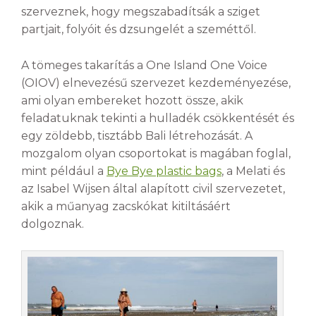
szerveznek, hogy megszabadítsák a sziget
partjait, folyóit és dzsungelét a szeméttől.
A tömeges takarítás a One Island One Voice
(OIOV) elnevezésű szervezet kezdeményezése,
ami olyan embereket hozott össze, akik
feladatuknak tekinti a hulladék csökkentését és
egy zöldebb, tisztább Bali létrehozását. A
mozgalom olyan csoportokat is magában foglal,
mint például a
Bye Bye plastic bags
, a Melati és
az Isabel Wijsen által alapított civil szervezetet,
akik a műanyag zacskókat kitiltásáért
dolgoznak.