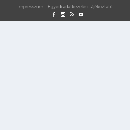
Impresszum
Egyedi adatkezelési tájékoztató