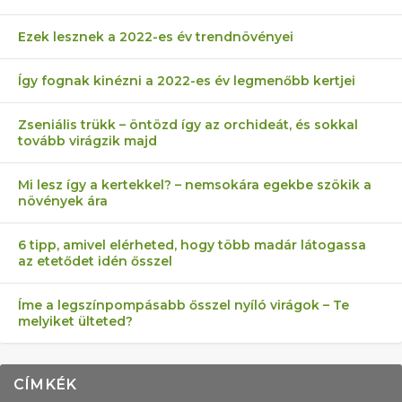
Ezek lesznek a 2022-es év trendnövényei
Így fognak kinézni a 2022-es év legmenőbb kertjei
Zseniális trükk – öntözd így az orchideát, és sokkal
tovább virágzik majd
Mi lesz így a kertekkel? – nemsokára egekbe szökik a
növények ára
6 tipp, amivel elérheted, hogy több madár látogassa
az etetődet idén ősszel
Íme a legszínpompásabb ősszel nyíló virágok – Te
melyiket ülteted?
CÍMKÉK