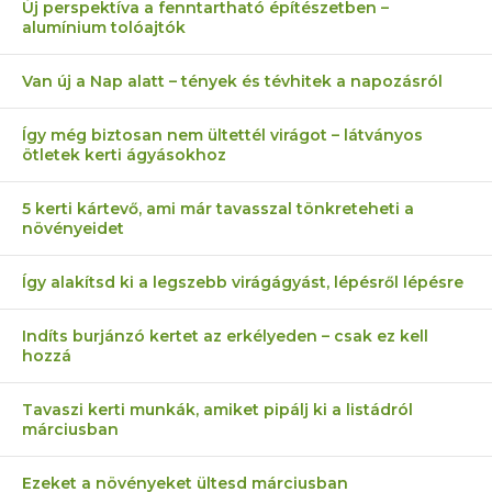
Új perspektíva a fenntartható építészetben –
alumínium tolóajtók
Van új a Nap alatt – tények és tévhitek a napozásról
Így még biztosan nem ültettél virágot – látványos
ötletek kerti ágyásokhoz
5 kerti kártevő, ami már tavasszal tönkreteheti a
növényeidet
Így alakítsd ki a legszebb virágágyást, lépésről lépésre
Indíts burjánzó kertet az erkélyeden – csak ez kell
hozzá
Tavaszi kerti munkák, amiket pipálj ki a listádról
márciusban
Ezeket a növényeket ültesd márciusban