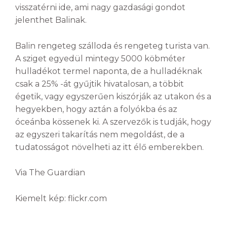
visszatérni ide, ami nagy gazdasági gondot
jelenthet Balinak.
Balin rengeteg szálloda és rengeteg turista van.
A sziget egyedül mintegy 5000 köbméter
hulladékot termel naponta, de a hulladéknak
csak a 25% -át gyűjtik hivatalosan, a többit
égetik, vagy egyszerűen kiszórják az utakon és a
hegyekben, hogy aztán a folyókba és az
óceánba kössenek ki. A szervezők is tudják, hogy
az egyszeri takarítás nem megoldást, de a
tudatosságot növelheti az itt élő emberekben.
Via The Guardian
Kiemelt kép: flickr.com