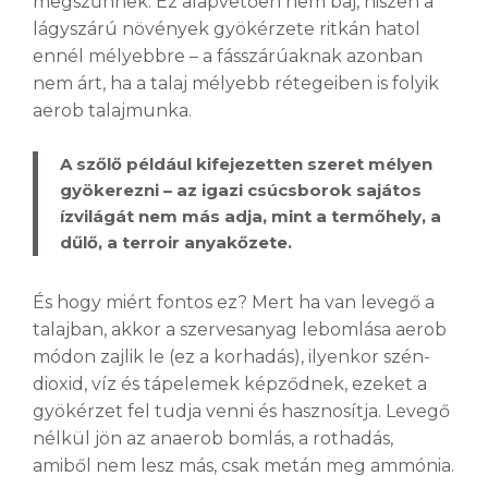
megszűnnek. Ez alapvetően nem baj, hiszen a
lágyszárú növények gyökérzete ritkán hatol
ennél mélyebbre – a fásszárúaknak azonban
nem árt, ha a talaj mélyebb rétegeiben is folyik
aerob talajmunka.
A szőlő például kifejezetten szeret mélyen
gyökerezni – az igazi csúcsborok sajátos
ízvilágát nem más adja, mint a termőhely, a
dűlő, a terroir anyakőzete.
És hogy miért fontos ez? Mert ha van levegő a
talajban, akkor a szervesanyag lebomlása aerob
módon zajlik le (ez a korhadás), ilyenkor szén-
dioxid, víz és tápelemek képződnek, ezeket a
gyökérzet fel tudja venni és hasznosítja. Levegő
nélkül jön az anaerob bomlás, a rothadás,
amiből nem lesz más, csak metán meg ammónia.