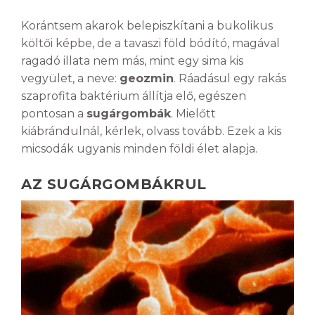
Korántsem akarok belepiszkítani a bukolikus
költői képbe, de a tavaszi föld bódító, magával
ragadó illata nem más, mint egy sima kis
vegyület, a neve:
geozmin
. Ráadásul egy rakás
szaprofita baktérium állítja elő, egészen
pontosan a
sugárgombák
. Mielőtt
kiábrándulnál, kérlek, olvass tovább. Ezek a kis
micsodák ugyanis minden földi élet alapja.
AZ SUGÁRGOMBÁKRUL