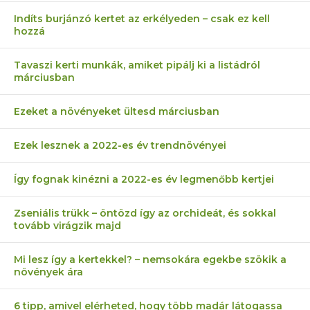
Indíts burjánzó kertet az erkélyeden – csak ez kell
hozzá
Tavaszi kerti munkák, amiket pipálj ki a listádról
márciusban
Ezeket a növényeket ültesd márciusban
Ezek lesznek a 2022-es év trendnövényei
Így fognak kinézni a 2022-es év legmenőbb kertjei
Zseniális trükk – öntözd így az orchideát, és sokkal
tovább virágzik majd
Mi lesz így a kertekkel? – nemsokára egekbe szökik a
növények ára
6 tipp, amivel elérheted, hogy több madár látogassa