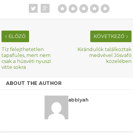
ELŐZŐ
KÖVETKEZŐ
Tíz felejthetetlen
Kirándulók találkoztak
tapsifüles, mert nem
medvével Jósvafő
csak a húsvéti nyuszi
közelében
vitte sokra
ABOUT THE AUTHOR
abbiyah