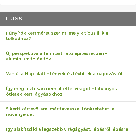
FRISS
Fűnyírók kertméret szerint: melyik típus illik a
telkedhez?
Új perspektíva a fenntartható építészetben –
alumínium tolóajtók
Van új a Nap alatt – tények és tévhitek a napozásról
Így még biztosan nem ültettél virágot – látványos
ötletek kerti ágyásokhoz
5 kerti kártevő, ami már tavasszal tönkreteheti a
növényeidet
Így alakítsd ki a legszebb virágágyást, lépésről lépésre