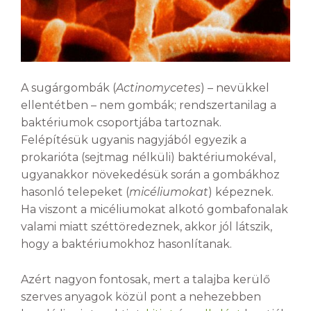
A sugárgombák (
Actinomycetes
) – nevükkel
ellentétben – nem gombák; rendszertanilag a
baktériumok csoportjába tartoznak.
Felépítésük ugyanis nagyjából egyezik a
prokarióta (sejtmag nélküli) baktériumokéval,
ugyanakkor növekedésük során a gombákhoz
hasonló telepeket (
micéliumokat
) képeznek.
Ha viszont a micéliumokat alkotó gombafonalak
valami miatt széttöredeznek, akkor jól látszik,
hogy a baktériumokhoz hasonlítanak.
Azért nagyon fontosak, mert a talajba kerülő
szerves anyagok közül pont a nehezebben