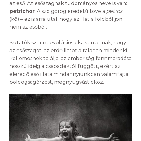
az eső. Az esőszagnak tudományos neve is van:
petrichor
. A szó görög eredetű töve a
petros
(kő) – ez is arra utal, hogy az illat a földből jön,
nem az esőből.
Kutatók szerint evolúciós oka van annak, hogy
az esőszagot, az erdőillatot általában mindenki
kellemesnek találja: az emberiség fennmaradása
hosszú ideig a csapadéktól függött, ezért az
eleredő eső illata mindannyiunkban valamifajta
boldogságérzést, megnyugvást okoz.