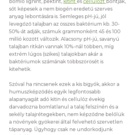
bomló lignint, pektint,
kitint
és
cellulózt
bontják,
sőt képesek a nem biogén eredetű szerves
anyag lebontására is. Semleges pH-jú, jól
levegőző talajban az összes baktérium kb. 30-
50%-át adják, számuk grammonként 45 és 100
millió között változik. Alacsony pH-jú, savanyú
talajban ritkán vannak 10%-nál többen, míg
extrém lúgos (szikes) talajokban akár a
baktériumok számának többszörösét is
kitehetik.
Szóval ha nincsenek ezek a kis bigyók, akkor a
humuszképződés egyik legfontosabb
alapanyagát adó kitin és cellulóz évekig
darvadozna bomlatlanul a talaj felszínén és a
sekély talajrétegekben, nem képződne belőlük
a növények gyökerei által felvehető szervetlen
tápanyag. Úgyhogy csak ne undorkodjunk