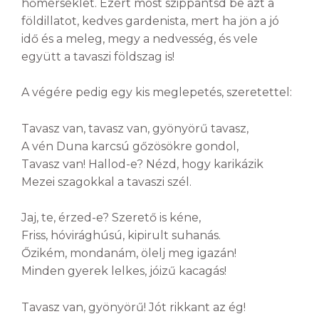
hőmérséklet. Ezért most szippantsd be azt a
földillatot, kedves gardenista, mert ha jön a jó
idő és a meleg, megy a nedvesség, és vele
együtt a tavaszi földszag is!
A végére pedig egy kis meglepetés, szeretettel:
Tavasz van, tavasz van, gyönyörű tavasz,
A vén Duna karcsú gőzösökre gondol,
Tavasz van! Hallod-e? Nézd, hogy karikázik
Mezei szagokkal a tavaszi szél.
Jaj, te, érzed-e? Szerető is kéne,
Friss, hóvirághúsú, kipirult suhanás.
Őzikém, mondanám, ölelj meg igazán!
Minden gyerek lelkes, jóizű kacagás!
Tavasz van, gyönyörű! Jót rikkant az ég!