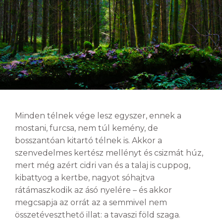
Minden télnek vége lesz egyszer, ennek a
mostani, furcsa, nem túl kemény, de
bosszantóan kitartó télnek is. Akkor a
szenvedelmes kertész mellényt és csizmát húz,
mert még azért cidri van és a talaj is cuppog,
kibattyog a kertbe, nagyot sóhajtva
rátámaszkodik az ásó nyelére – és akkor
megcsapja az orrát az a semmivel nem
összetéveszthető illat: a tavaszi föld szaga.