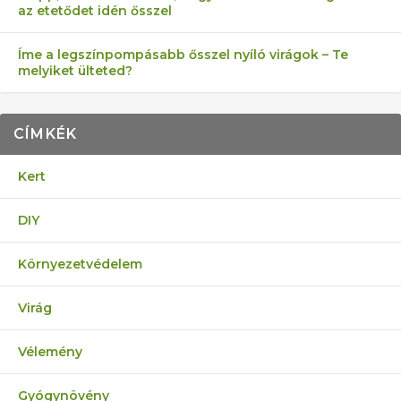
az etetődet idén ősszel
Íme a legszínpompásabb ősszel nyíló virágok – Te
melyiket ülteted?
CÍMKÉK
Kert
DIY
Környezetvédelem
Virág
Vélemény
Gyógynövény