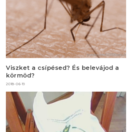
Viszket a csípésed? És belevájod a
körmöd?
2018-06-19