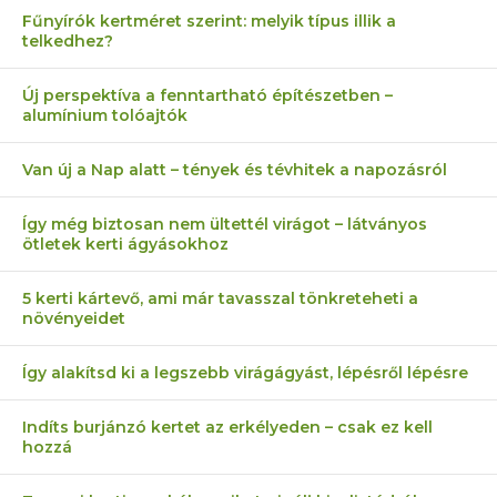
Fűnyírók kertméret szerint: melyik típus illik a
telkedhez?
Új perspektíva a fenntartható építészetben –
alumínium tolóajtók
Van új a Nap alatt – tények és tévhitek a napozásról
Így még biztosan nem ültettél virágot – látványos
ötletek kerti ágyásokhoz
5 kerti kártevő, ami már tavasszal tönkreteheti a
növényeidet
Így alakítsd ki a legszebb virágágyást, lépésről lépésre
Indíts burjánzó kertet az erkélyeden – csak ez kell
hozzá