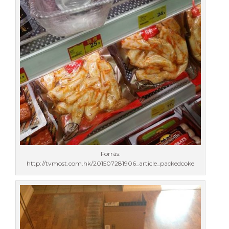
Forrás:
http://tvmost.com.hk/201507281906_article_packedcoke