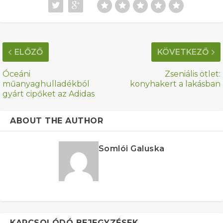
ELŐZŐ
KÖVETKEZŐ
Óceáni
Zseniális ötlet:
műanyaghulladékból
konyhakert a lakásban
gyárt cipőket az Adidas
ABOUT THE AUTHOR
Somlói Galuska
KAPCSOLÓDÓ BEJEGYZÉSEK