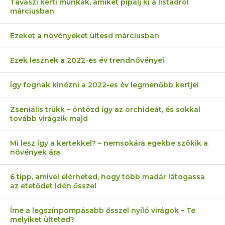
Tavaszi kerti munkák, amiket pipálj ki a listádról
márciusban
Ezeket a növényeket ültesd márciusban
Ezek lesznek a 2022-es év trendnövényei
Így fognak kinézni a 2022-es év legmenőbb kertjei
Zseniális trükk – öntözd így az orchideát, és sokkal
tovább virágzik majd
Mi lesz így a kertekkel? – nemsokára egekbe szökik a
növények ára
6 tipp, amivel elérheted, hogy több madár látogassa
az etetődet idén ősszel
Íme a legszínpompásabb ősszel nyíló virágok – Te
melyiket ülteted?