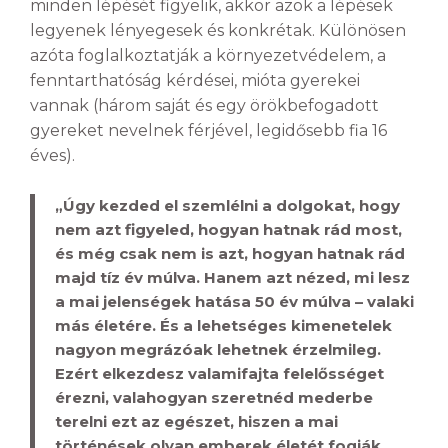
minden lépését figyelik, akkor azok a lépések
legyenek lényegesek és konkrétak. Különösen
azóta foglalkoztatják a környezetvédelem, a
fenntarthatóság kérdései, mióta gyerekei
vannak (három saját és egy örökbefogadott
gyereket nevelnek férjével, legidősebb fia 16
éves).
„Úgy kezded el szemlélni a dolgokat, hogy
nem azt figyeled, hogyan hatnak rád most,
és még csak nem is azt, hogyan hatnak rád
majd tíz év múlva. Hanem azt nézed, mi lesz
a mai jelenségek hatása 50 év múlva – valaki
más életére. És a lehetséges kimenetelek
nagyon megrázóak lehetnek érzelmileg.
Ezért elkezdesz valamifajta felelősséget
érezni, valahogyan szeretnéd mederbe
terelni ezt az egészet, hiszen a mai
történések olyan emberek életét fogják