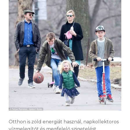
Otthon is zöld energiát használ, napkollektoros
vízmelegítőt és megfelelő szigetelést.