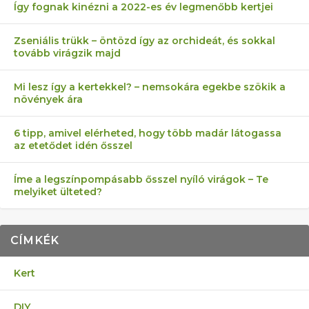
Így fognak kinézni a 2022-es év legmenőbb kertjei
Zseniális trükk – öntözd így az orchideát, és sokkal
tovább virágzik majd
Mi lesz így a kertekkel? – nemsokára egekbe szökik a
növények ára
6 tipp, amivel elérheted, hogy több madár látogassa
az etetődet idén ősszel
Íme a legszínpompásabb ősszel nyíló virágok – Te
melyiket ülteted?
CÍMKÉK
Kert
DIY