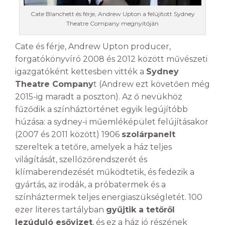
Cate Blanchett és férje, Andrew Upton a felújított Sydney
Theatre Company megnyitóján
Cate és férje, Andrew Upton producer,
forgatókönyvíró 2008 és 2012 között művészeti
igazgatóként kettesben vitték a
Sydney
Theatre Company
t (Andrew ezt követően még
2015-ig maradt a poszton). Az ő nevükhöz
fűződik a színháztörténet egyik legújítóbb
húzása: a sydney-i műemléképület felújításakor
(2007 és 2011 között) 1906
szolárpanelt
szereltek a tetőre, amelyek a ház teljes
világítását, szellőzőrendszerét és
klímaberendezését működtetik, és fedezik a
gyártás, az irodák, a próbatermek és a
színháztermek teljes energiaszükségletét. 100
ezer literes tartályban
gyűjtik a tetőről
lezúduló esővizet
, és ez a ház jó részének