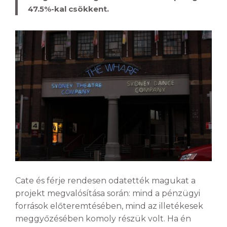
47.5%-kal csökkent.
Cate és férje rendesen odatették magukat a
projekt megvalósítása során: mind a pénzügyi
források előteremtésében, mind az illetékesek
meggyőzésében komoly részük volt. Ha én