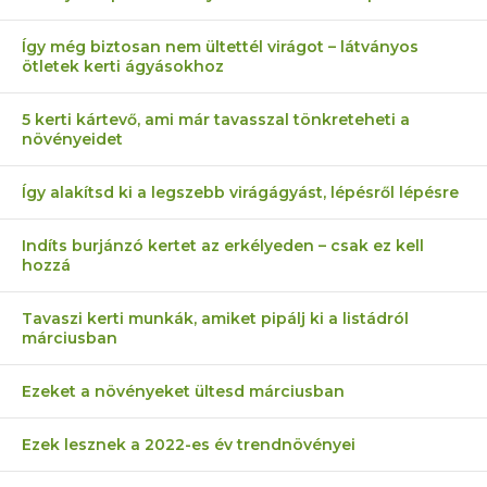
Így még biztosan nem ültettél virágot – látványos
ötletek kerti ágyásokhoz
5 kerti kártevő, ami már tavasszal tönkreteheti a
növényeidet
Így alakítsd ki a legszebb virágágyást, lépésről lépésre
Indíts burjánzó kertet az erkélyeden – csak ez kell
hozzá
Tavaszi kerti munkák, amiket pipálj ki a listádról
márciusban
Ezeket a növényeket ültesd márciusban
Ezek lesznek a 2022-es év trendnövényei