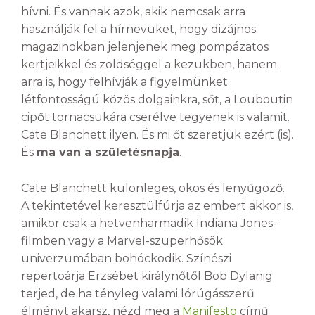
hívni. És vannak azok, akik nemcsak arra
használják fel a hírnevüket, hogy dizájnos
magazinokban jelenjenek meg pompázatos
kertjeikkel és zöldséggel a kezükben, hanem
arra is, hogy felhívják a figyelmünket
létfontosságú közös dolgainkra, sőt, a Louboutin
cipőt tornacsukára cserélve tegyenek is valamit.
Cate Blanchett ilyen. És mi őt szeretjük ezért (is).
És
ma van a születésnapja
.
Cate Blanchett különleges, okos és lenyűgöző.
A tekintetével keresztülfúrja az embert akkor is,
amikor csak a hetvenharmadik Indiana Jones-
filmben vagy a Marvel-szuperhősök
univerzumában bohóckodik. Színészi
repertoárja Erzsébet királynőtől Bob Dylanig
terjed, de ha tényleg valami lórúgásszerű
élményt akarsz, nézd meg a
Manifesto
című