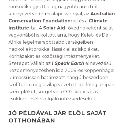
működik együtt a legnagyobb ausztrál
környezetvédelmi alapítvánnyal, az
Australian
Conservation Foundation
nel és a
Climate
Institute
-tal. A
Solar Aid
fővédnökeként saját
vagyonából is költött arra, hogy Kelet- és Dél-
Afrika legelmaradottabb térségeiben
napkollektorokkal lássák el az iskolákat,
kórházakat és közösségi intézményeket.
Szerepet vállalt az
I Speak Earth
elnevezésű
kezdeményezésben is: a 2009-es koppenhágai
klímacsúcson határozott hangú beszédben
szólította meg a világ vezetőit, de főleg az ipari
szereplőket, sürgetve a CO2-kibocsátás
csökkentését szolgáló intézkedéseket.
JÓ PÉLDÁVAL JÁR ELÖL SAJÁT
OTTHONÁBAN