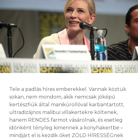
Tele a padlás híres emberekkel. Vannak köztük
sokan, nem mondom, akik nemcsak jóképű
kertészfiúk által manikűrollóval karbantartott,
ultradizájnos malibui villakertekre költenek,
hanem RENDES farmot vásárolnak, és esetleg
időnként tényleg kimennek a konyhakertbe –
mindjárt el is kezdik őket ZÖLD HÍRESSÉGnek