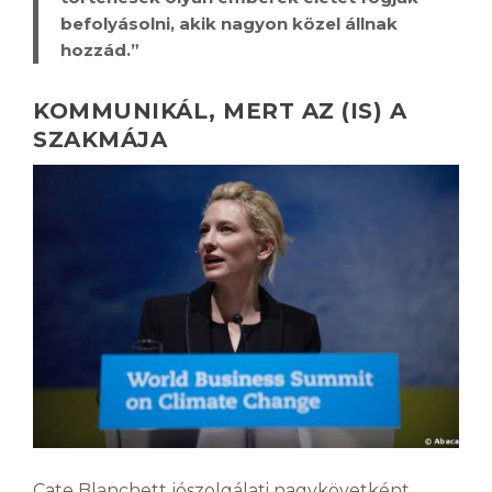
befolyásolni, akik nagyon közel állnak
hozzád.”
KOMMUNIKÁL, MERT AZ (IS) A
SZAKMÁJA
Cate Blanchett jószolgálati nagykövetként