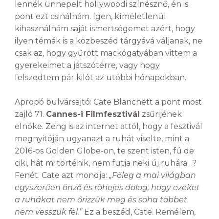
lennék ünnepelt hollywoodi színésznő, én is
pont ezt csinálnám. Igen, kíméletlenül
kihasználnám saját ismertségemet azért, hogy
ilyen témák is a közbeszéd tárgyává váljanak, ne
csak az, hogy gyűrött mackógatyában vittem a
gyerekeimet a játszótérre, vagy hogy
felszedtem pár kilót az utóbbi hónapokban.
Apropó bulvársajtó: Cate Blanchett a pont most
zajló 71.
Cannes-i Filmfesztivál
zsűrijének
elnöke. Zeng is az internet attól, hogy a fesztivál
megnyitóján ugyanazt a ruhát viselte, mint a
2016-os Golden Globe-on, te szent isten, fú de
ciki, hát mi történik, nem futja neki új ruhára…?
Fenét. Cate azt mondja:
„Főleg a mai világban
egyszerűen önző és röhejes dolog, hogy ezeket
a ruhákat nem őrizzük meg és soha többet
nem vesszük fel.”
Ez a beszéd, Cate. Remélem,