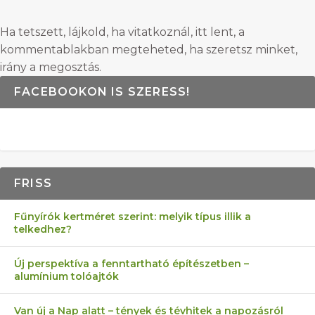
Ha tetszett, lájkold, ha vitatkoznál, itt lent, a
kommentablakban megteheted, ha szeretsz minket,
irány a megosztás.
FACEBOOKON IS SZERESS!
FRISS
Fűnyírók kertméret szerint: melyik típus illik a
telkedhez?
Új perspektíva a fenntartható építészetben –
alumínium tolóajtók
Van új a Nap alatt – tények és tévhitek a napozásról