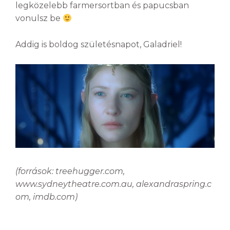
legközelebb farmersortban és papucsban
vonulsz be
Addig is boldog születésnapot, Galadriel!
(források: treehugger.com,
www.sydneytheatre.com.au, alexandraspring.c
om, imdb.com)