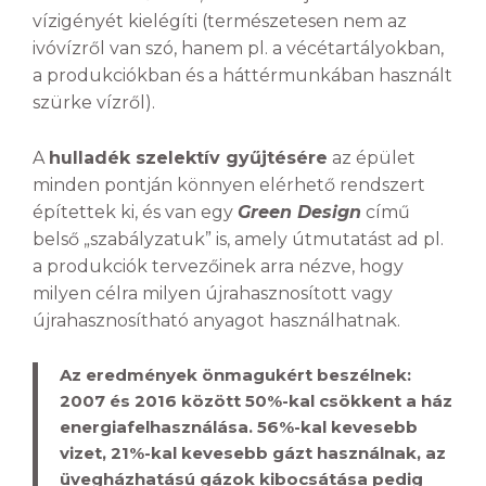
vízigényét kielégíti (természetesen nem az
ivóvízről van szó, hanem pl. a vécétartályokban,
a produkciókban és a háttérmunkában használt
szürke vízről).
A
hulladék szelektív gyűjtésére
az épület
minden pontján könnyen elérhető rendszert
építettek ki, és van egy
Green Design
című
belső „szabályzatuk” is, amely útmutatást ad pl.
a produkciók tervezőinek arra nézve, hogy
milyen célra milyen újrahasznosított vagy
újrahasznosítható anyagot használhatnak.
Az eredmények önmagukért beszélnek:
2007 és 2016 között 50%-kal csökkent a ház
energiafelhasználása. 56%-kal kevesebb
vizet, 21%-kal kevesebb gázt használnak, az
üvegházhatású gázok kibocsátása pedig