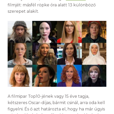
filmjét: másfél röpke óra alatt 13 különböző
szerepet alakít.
A filmipar Top10-jének vagy 15 éve tagja,
kétszeres Oscar-díjas, bármit csinál, arra oda kell
figyelni. És ő azt határozta el, hogy ha már úgyis