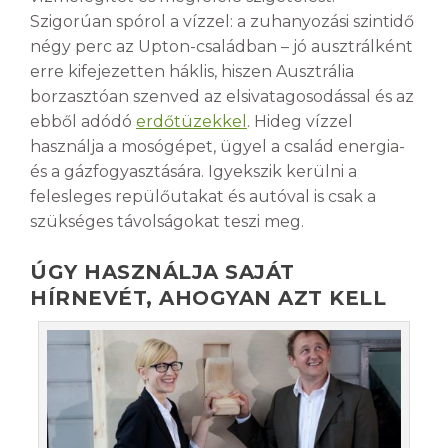
Szigorúan spórol a vízzel: a zuhanyozási szintidő
négy perc az Upton-családban – jó ausztrálként
erre kifejezetten háklis, hiszen Ausztrália
borzasztóan szenved az elsivatagosodással és az
ebből adódó
erdőtüzekkel
. Hideg vízzel
használja a mosógépet, ügyel a család energia-
és a gázfogyasztására. Igyekszik kerülni a
felesleges repülőutakat és autóval is csak a
szükséges távolságokat teszi meg.
ÚGY HASZNÁLJA SAJÁT
HÍRNEVÉT, AHOGYAN AZT KELL