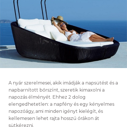
A nyár szerelmesei, akik imádják a napsütést és a
napbarnított bőrszínt, szeretik kimaxolni a
napozás élményét. Ehhez 2 dolog
elengedhetetlen: a napfény és egy kényelmes
napozóágy, ami minden igényt kielégít, és
kellemesen lehet rajta hosszú órákon át
sütkérezni.