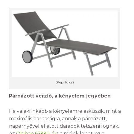
(Kép: Kika)
Párnázott verzió, a kényelem jegyében
Ha valaki inkább a kényelemre esküszik, mint a
maximális barnaságra, annak a párnázott,
napernyővel ellátott darabok tetszeni fognak.
Az
Obiban 65990-ért
a miénk lehet, ez a