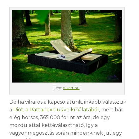
(kép:
e-kert.hu
)
De ha viharos a kapcsolatunk, inkább válasszuk
a
Riót, a Rattanexclusive kínálatából
, mert bár
elég borsos, 365 000 forint az ára, de egy
mozdulattal kettéválasztható, így a
vagyonmegosztás során mindenkinek jut egy