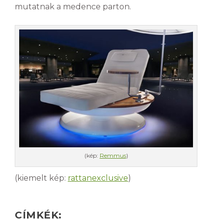
mutatnak a medence parton.
(kép:
Remmus
)
(kiemelt kép:
rattanexclusive
)
CÍMKÉK: