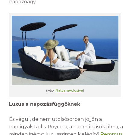
napozóágy.
(kép:
Rattanexclusive
)
Luxus a napozásfüggőknek
És végül, de nem utolsósorban jöjjön a
napágyak Rolls-Royce-a, a napmániások álma, a
minden igényt luxusszinten kielégítő
Remmus
,