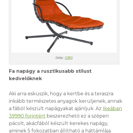
(kép:
OBI
)
Fa napágy a rusztikusabb stílust
kedvelőknek
Aki arra esküszik, hogy a kertbe és a teraszra
inkább természetes anyagok kerüljenek, annak
a fából készült napágyakat ajánljuk. Az
Ikeában
39990 forintért
beszerezhető ez a szépen
pácolt, akácfából készült kerekes napágy,
aminek 5 fokozatban állítható a háttámlája.