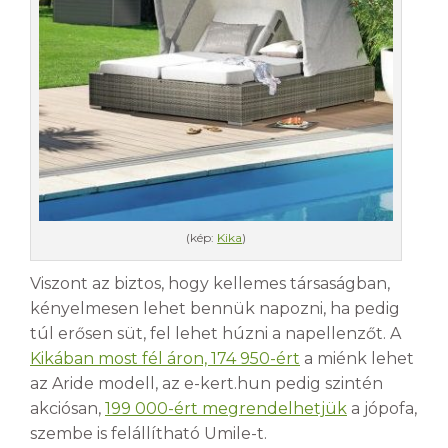
(kép:
Kika
)
Viszont az biztos, hogy kellemes társaságban,
kényelmesen lehet bennük napozni, ha pedig
túl erősen süt, fel lehet húzni a napellenzőt. A
Kikában most fél áron, 174 950-ért
a miénk lehet
az Aride modell, az e-kert.hun pedig szintén
akciósan,
199 000-ért megrendelhetjük
a jópofa,
szembe is felállítható Umile-t.