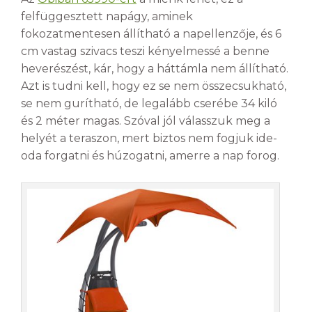
felfüggesztett napágy, aminek
fokozatmentesen állítható a napellenzője, és 6
cm vastag szivacs teszi kényelmessé a benne
heverészést, kár, hogy a háttámla nem állítható.
Azt is tudni kell, hogy ez se nem összecsukható,
se nem gurítható, de legalább cserébe 34 kiló
és 2 méter magas. Szóval jól válasszuk meg a
helyét a teraszon, mert biztos nem fogjuk ide-
oda forgatni és húzogatni, amerre a nap forog.