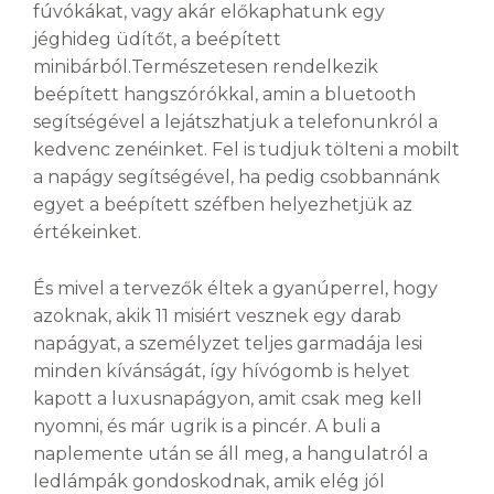
fúvókákat, vagy akár előkaphatunk egy
jéghideg üdítőt, a beépített
minibárból.Természetesen rendelkezik
beépített hangszórókkal, amin a bluetooth
segítségével a lejátszhatjuk a telefonunkról a
kedvenc zenéinket. Fel is tudjuk tölteni a mobilt
a napágy segítségével, ha pedig csobbannánk
egyet a beépített széfben helyezhetjük az
értékeinket.
És mivel a tervezők éltek a gyanúperrel, hogy
azoknak, akik 11 misiért vesznek egy darab
napágyat, a személyzet teljes garmadája lesi
minden kívánságát, így hívógomb is helyet
kapott a luxusnapágyon, amit csak meg kell
nyomni, és már ugrik is a pincér. A buli a
naplemente után se áll meg, a hangulatról a
ledlámpák gondoskodnak, amik elég jól