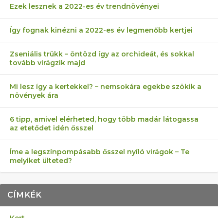
Ezek lesznek a 2022-es év trendnövényei
Így fognak kinézni a 2022-es év legmenőbb kertjei
Zseniális trükk – öntözd így az orchideát, és sokkal
tovább virágzik majd
Mi lesz így a kertekkel? – nemsokára egekbe szökik a
növények ára
6 tipp, amivel elérheted, hogy több madár látogassa
az etetődet idén ősszel
Íme a legszínpompásabb ősszel nyíló virágok – Te
melyiket ülteted?
CÍMKÉK
Kert