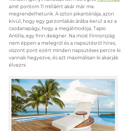
amit pontom 11 milláért akár már ma
megrendelhetünk. A sztori pikantériája, azon
kívül, hogy egy garzonlakás árába kerül a ez a
csodanapágy, hogy a megálmodója, Tapio
Antilla, egy finn designer. Na most Finnország
nem éppen a melegről és a napsütésről híres,
viszont pont ezért minden napsütéses percre ki
vannak hegyezve, és azt maximálisan ki akarják
élvezni.