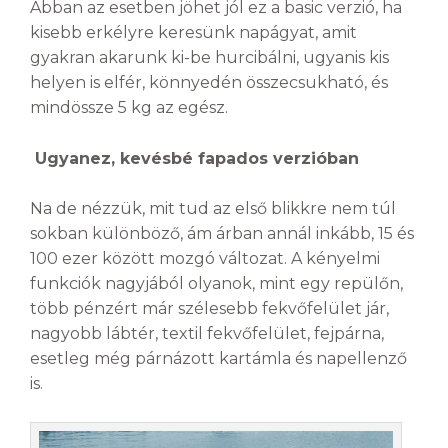
Abban az esetben jöhet jól ez a basic verzió, ha
kisebb erkélyre keresünk napágyat, amit
gyakran akarunk ki-be hurcibálni, ugyanis kis
helyen is elfér, könnyedén összecsukható, és
mindössze 5 kg az egész.
Ugyanez, kevésbé fapados verzióban
Na de nézzük, mit tud az első blikkre nem túl
sokban különböző, ám árban annál inkább, 15 és
100 ezer között mozgó változat. A kényelmi
funkciók nagyjából olyanok, mint egy repülőn,
több pénzért már szélesebb fekvőfelület jár,
nagyobb lábtér, textil fekvőfelület, fejpárna,
esetleg még párnázott kartámla és napellenző
is.