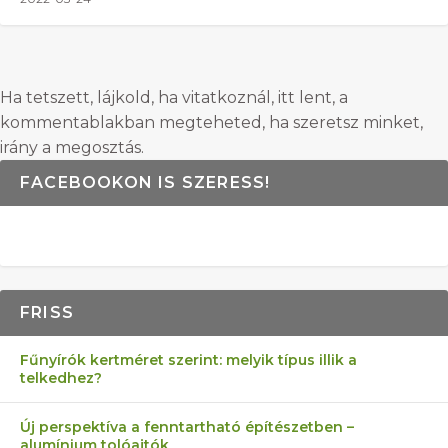
Ha tetszett, lájkold, ha vitatkoznál, itt lent, a
kommentablakban megteheted, ha szeretsz minket,
irány a megosztás.
FACEBOOKON IS SZERESS!
FRISS
Fűnyírók kertméret szerint: melyik típus illik a
telkedhez?
Új perspektíva a fenntartható építészetben –
alumínium tolóajtók