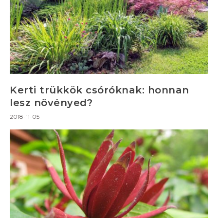
Kerti trükkök csóróknak: honnan
lesz növényed?
2018-11-05