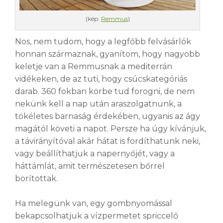
(kép:
Remmus
)
Nos, nem tudom, hogy a legfőbb felvásárlók
honnan származnak, gyanítom, hogy nagyobb
keletje van a Remmusnak a mediterrán
vidékeken, de az tuti, hogy csúcskategóriás
darab. 360 fokban körbe tud forogni, de nem
nekünk kell a nap után araszolgatnunk, a
tökéletes barnaság érdekében, ugyanis az ágy
magától követi a napot. Persze ha úgy kívánjuk,
a távirányítóval akár hátat is fordíthatunk neki,
vagy beállíthatjuk a napernyőjét, vagy a
háttámlát, amit természetesen bőrrel
borítottak.
Ha melegünk van, egy gombnyomással
bekapcsolhatjuk a vízpermetet spriccelő