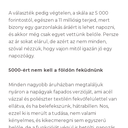
A választék pedig végtelen, a skála az 5 000
forintostól, egészen a 11 milliósig terjed, mert
bizony egy garzonlakás áráért is lehet napozni,
és akkor még csak egyet vettünk belőle. Persze
az ár sokat elárul, de azért az nem minden,
szóval nézzük, hogy vajon mitől igazán jó egy
napozóágy.
5000-ért nem kell a földön feküdnünk
Minden nagyobb áruházban megtaláljuk
nyáron a napágyak fapados verzióját, ami acél
vázzal és poliészter textilén fekvőfelülettel van
ellátva, és ha belefekszünk, hátrabillen. Nos,
ezzel ki is merült a tudása, nem valami
kényelmes, és kikecmeregni sem egyszerű
belőle, de a funkcióját végül is betölti, napozás