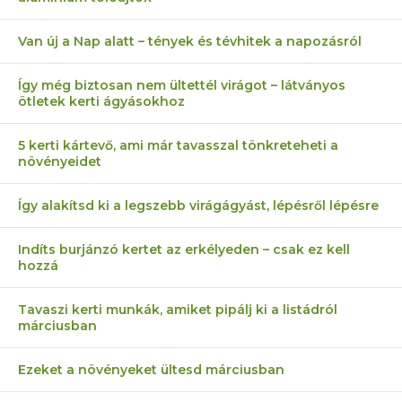
Van új a Nap alatt – tények és tévhitek a napozásról
Így még biztosan nem ültettél virágot – látványos
ötletek kerti ágyásokhoz
5 kerti kártevő, ami már tavasszal tönkreteheti a
növényeidet
Így alakítsd ki a legszebb virágágyást, lépésről lépésre
Indíts burjánzó kertet az erkélyeden – csak ez kell
hozzá
Tavaszi kerti munkák, amiket pipálj ki a listádról
márciusban
Ezeket a növényeket ültesd márciusban