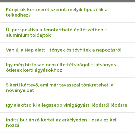
Fűnyírók kertméret szerint: melyik típus illik a
telkedhez?
Új perspektíva a fenntartható építészetben –
alumínium tolóajtók
Van új a Nap alatt – tények és tévhitek a napozásról
Így még biztosan nem ültettél virágot – látványos
ötletek kerti ágyásokhoz
5 kerti kártevő, ami már tavasszal tönkreteheti a
növényeidet
Így alakítsd ki a legszebb virágágyást, lépésről lépésre
Indíts burjánzó kertet az erkélyeden – csak ez kell
hozzá