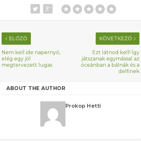
ELŐZŐ
KÖVETKEZŐ
Nem kell ide napernyő,
Ezt látnod kell! Így
elég egy jól
játszanak egymással az
megtervezett lugas
óceánban a bálnák és a
delfinek
ABOUT THE AUTHOR
Prokop Hetti