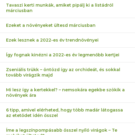
Tavaszi kerti munkák, amiket pipálj ki a listádról
márciusban
Ezeket a növényeket ültesd márciusban
Ezek lesznek a 2022-es év trendnövényei
Így fognak kinézni a 2022-es év legmenőbb kertjei
Zseniális trükk – öntözd így az orchideát, és sokkal
tovább virágzik majd
Mi lesz így a kertekkel? – nemsokára egekbe szökik a
növények ára
6 tipp, amivel elérheted, hogy több madár látogassa
az etetődet idén ősszel
Íme a legszínpompásabb ősszel nyíló virágok – Te