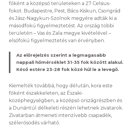
főként a középső területeken a 27 Celsius-
fokot. Budapestre, Pest, Bács-Kiskun, Csongrád
és Jász-Nagykun-Szolnok megyére adták ki a
másodfokú figyelmeztetést. Az ország többi
területén – Vas és Zala megye kivételével –
elsőfokú figyelmeztetés van érvényben.
Az előrejelzés szerint a legmagasabb
nappali hőmérséklet 31-35 fok között alakul.
Késő estére 23-28 fok közé hűl le a levegő.
Kiemelték továbbá, hogy délután, kora este
főként északkeleten, az Északi-
középhegységben, a középső országrészben és
a Dunántúl délkeleti részén lehetnek zivatarok.
Zivatarban átmeneti intenzívebb csapadék,
szélerősödés várható.