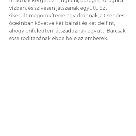
Imádnak kergetőzni, ugrálni, pörögni, forogni a
vízben, és szívesen játszanak együtt. Ezt
sikerült megörökítenie egy drónnak, a Csendes-
óceánban követve két bálnát és két delfint,
ahogy önfeledten játszadoznak együtt. Bárcsak
sose rodítanának ebbe bele az emberek.