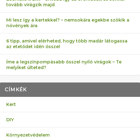
tovább virágzik majd
Mi lesz így a kertekkel? – nemsokára egekbe szökik a
növények ára
6 tipp, amivel elérheted, hogy több madár látogassa
az etetődet idén ősszel
Íme a legszínpompásabb ősszel nyíló virágok – Te
melyiket ülteted?
CÍMKÉK
Kert
DIY
Környezetvédelem