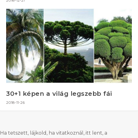
2018-12-21
30+1 képen a világ legszebb fái
2018-11-26
Ha tetszett, lájkold, ha vitatkoznál, itt lent, a