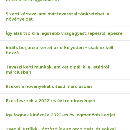
5 kerti kártevő, ami már tavasszal tönkreteheti a
növényeidet
Így alakítsd ki a legszebb virágágyást, lépésről lépésre
Indíts burjánzó kertet az erkélyeden – csak ez kell
hozzá
Tavaszi kerti munkák, amiket pipálj ki a listádról
márciusban
Ezeket a növényeket ültesd márciusban
Ezek lesznek a 2022-es év trendnövényei
Így fognak kinézni a 2022-es év legmenőbb kertjei
Zseniális trükk – öntözd így az orchideát, és sokkal