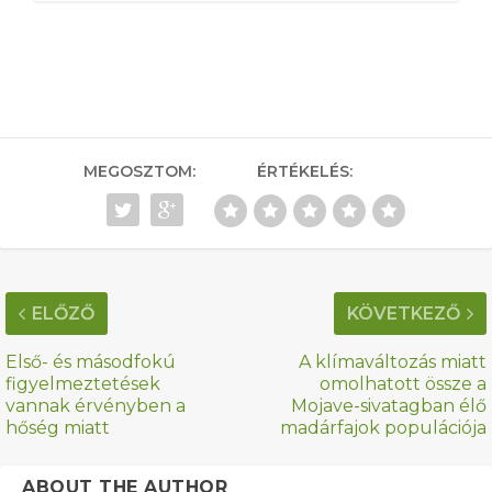
MEGOSZTOM:
ÉRTÉKELÉS:
ELŐZŐ
KÖVETKEZŐ
Első- és másodfokú
A klímaváltozás miatt
figyelmeztetések
omolhatott össze a
vannak érvényben a
Mojave-sivatagban élő
hőség miatt
madárfajok populációja
ABOUT THE AUTHOR