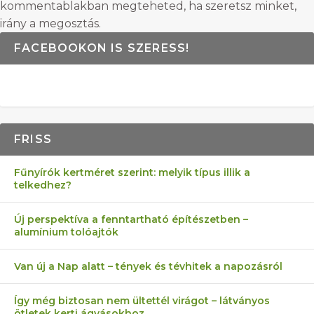
kommentablakban megteheted, ha szeretsz minket,
irány a megosztás.
FACEBOOKON IS SZERESS!
FRISS
Fűnyírók kertméret szerint: melyik típus illik a
telkedhez?
Új perspektíva a fenntartható építészetben –
alumínium tolóajtók
Van új a Nap alatt – tények és tévhitek a napozásról
Így még biztosan nem ültettél virágot – látványos
ötletek kerti ágyásokhoz