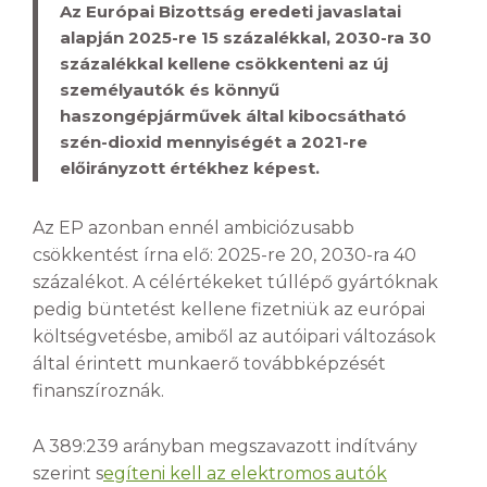
Az Európai Bizottság eredeti javaslatai
alapján 2025-re 15 százalékkal, 2030-ra 30
százalékkal kellene csökkenteni az új
személyautók és könnyű
haszongépjárművek által kibocsátható
szén-dioxid mennyiségét a 2021-re
előirányzott értékhez képest.
Az EP azonban ennél ambiciózusabb
csökkentést írna elő: 2025-re 20, 2030-ra 40
százalékot. A célértékeket túllépő gyártóknak
pedig büntetést kellene fizetniük az európai
költségvetésbe, amiből az autóipari változások
által érintett munkaerő továbbképzését
finanszíroznák.
A 389:239 arányban megszavazott indítvány
szerint s
egíteni kell az elektromos autók