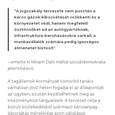
“A jogszabály tervezete nem pusztán a
káros gázok kibocsátását csökkenti és a
környezetet védi, hanem megfelelő
ösztönzőket ad az autógyártóknak,
infrastruktúra-beruházásokra sarkall, a
munkavállalók számára pedig igazságos
átmenetet biztosít”
– emelte ki Miriam Dalli máltai szociáldemokrata
jelentéstevő.
A tagállamok kormányait tömörítő tanács
várhatóan jövő héten fogadja el az álláspontját
az ügyben, ezután kezdődhetnek meg az
intézményközi tárgyalások. A tervezet célja a
közúti közlekedésből származó károsanyag-
kibocsátás mérséklése azon vállalások