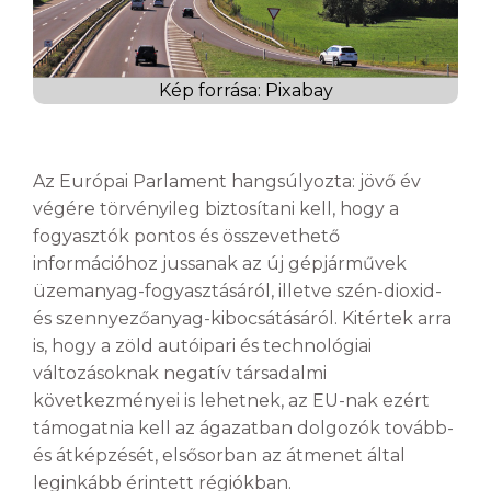
Kép forrása: Pixabay
Az Európai Parlament hangsúlyozta: jövő év
végére törvényileg biztosítani kell, hogy a
fogyasztók pontos és összevethető
információhoz jussanak az új gépjárművek
üzemanyag-fogyasztásáról, illetve szén-dioxid-
és szennyezőanyag-kibocsátásáról. Kitértek arra
is, hogy a zöld autóipari és technológiai
változásoknak negatív társadalmi
következményei is lehetnek, az EU-nak ezért
támogatnia kell az ágazatban dolgozók tovább-
és átképzését, elsősorban az átmenet által
leginkább érintett régiókban.