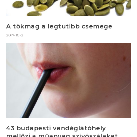
A tökmag a legtutibb csemege
2017-10-21
43 budapesti vendéglátóhely
mellőzi a műanyag szívószálakat