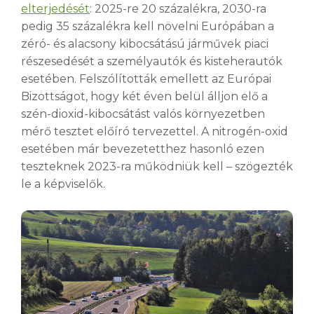
elterjedését
: 2025-re 20 százalékra, 2030-ra
pedig 35 százalékra kell növelni Európában a
zéró- és alacsony kibocsátású járművek piaci
részesedését a személyautók és kisteherautók
esetében. Felszólították emellett az Európai
Bizottságot, hogy két éven belül álljon elő a
szén-dioxid-kibocsátást valós környezetben
mérő tesztet előíró tervezettel. A nitrogén-oxid
esetében már bevezetetthez hasonló ezen
teszteknek 2023-ra működniük kell – szögezték
le a képviselők.