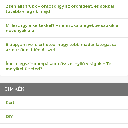
Zseniális trükk – öntözd így az orchideát, és sokkal
tovább virágzik majd
Mi lesz így a kertekkel? – nemsokára egekbe szökik a
növények ára
6 tipp, amivel elérheted, hogy több madár látogassa
az etetődet idén ősszel
Íme a legszínpompásabb ősszel nyíló virágok – Te
melyiket ülteted?
CÍMKÉK
Kert
DIY