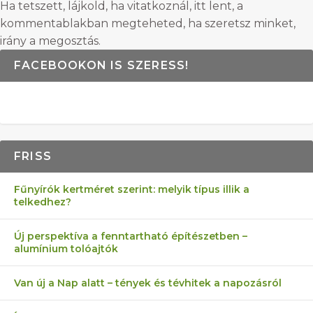
Ha tetszett, lájkold, ha vitatkoznál, itt lent, a
kommentablakban megteheted, ha szeretsz minket,
irány a megosztás.
FACEBOOKON IS SZERESS!
FRISS
Fűnyírók kertméret szerint: melyik típus illik a
telkedhez?
Új perspektíva a fenntartható építészetben –
alumínium tolóajtók
Van új a Nap alatt – tények és tévhitek a napozásról