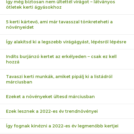
Így még biztosan nem ültettél virágot – látványos
ötletek kerti ágyásokhoz
5 kerti kártevő, ami már tavasszal tönkreteheti a
növényeidet
Így alakítsd ki a legszebb virágágyást, lépésről lépésre
Indíts burjánzó kertet az erkélyeden – csak ez kell
hozzá
Tavaszi kerti munkák, amiket pipálj ki a listádról
márciusban
Ezeket a növényeket ültesd márciusban
Ezek lesznek a 2022-es év trendnövényei
Így fognak kinézni a 2022-es év legmenőbb kertjei