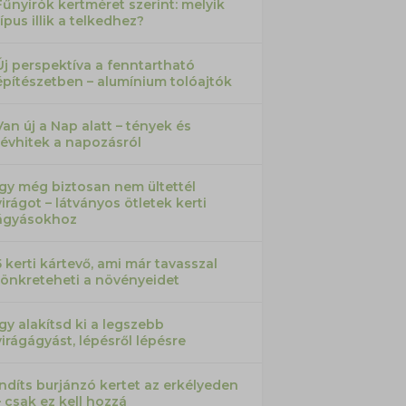
Fűnyírók kertméret szerint: melyik
típus illik a telkedhez?
Új perspektíva a fenntartható
építészetben – alumínium tolóajtók
Van új a Nap alatt – tények és
tévhitek a napozásról
Így még biztosan nem ültettél
virágot – látványos ötletek kerti
ágyásokhoz
5 kerti kártevő, ami már tavasszal
tönkreteheti a növényeidet
Így alakítsd ki a legszebb
virágágyást, lépésről lépésre
Indíts burjánzó kertet az erkélyeden
– csak ez kell hozzá