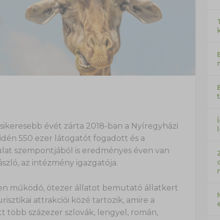
ikeresebb évét zárta 2018-ban a Nyíregyházi
idén 550 ezer látogatót fogadott és a
orulat szempontjából is eredményes éven van
szló, az intézmény igazgatója.
n működő, ötezer állatot bemutató állatkert
sztikai attrakciói közé tartozik, amire a
 több százezer szlovák, lengyel, román,