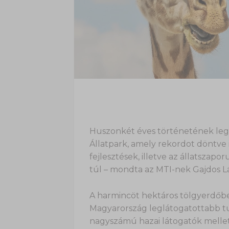
Huszonkét éves történetének legs
Állatpark, amely rekordot döntve 
fejlesztések, illetve az állatszap
túl – mondta az MTI-nek Gajdos Lá
A harmincöt hektáros tölgyerdőbe
Magyarország leglátogatottabb turi
nagyszámú hazai látogatók mellett