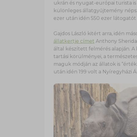
ukrán és nyugat-európai turista i
különleges állatgyűjtemény népsz
ezer után idén 550 ezer látogatót 
Gajdos László kitért arra, idén má
állatkertje címet
Anthony Sheridan
által készített felmérés alapján. A
tartási körülményei, a természetes
maguk módján az állatok is “értéke
után idén 199 volt a Nyíregyházi Á