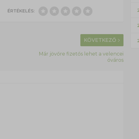
2
ÉRTÉKELÉS:
KÖVETKEZŐ
Már jövőre fizetős lehet a velencei
óváros