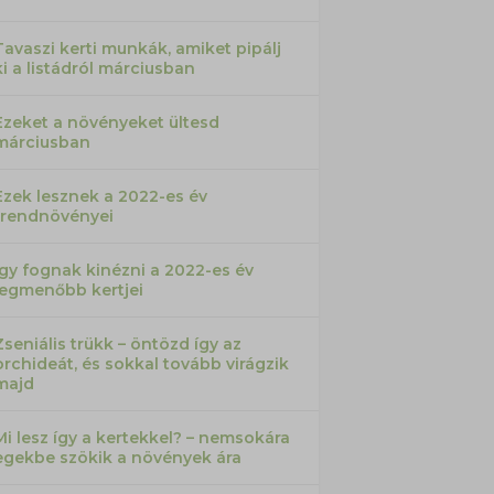
Tavaszi kerti munkák, amiket pipálj
ki a listádról márciusban
Ezeket a növényeket ültesd
márciusban
Ezek lesznek a 2022-es év
trendnövényei
Így fognak kinézni a 2022-es év
legmenőbb kertjei
Zseniális trükk – öntözd így az
orchideát, és sokkal tovább virágzik
majd
Mi lesz így a kertekkel? – nemsokára
egekbe szökik a növények ára