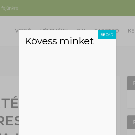
 fejünkre
VIDEÓ
VÉLEMÉNY
DIY
GASZTRO
KE
BEZÁR
Kövess minket
TÉNETE
RESEBB ÉVÉT