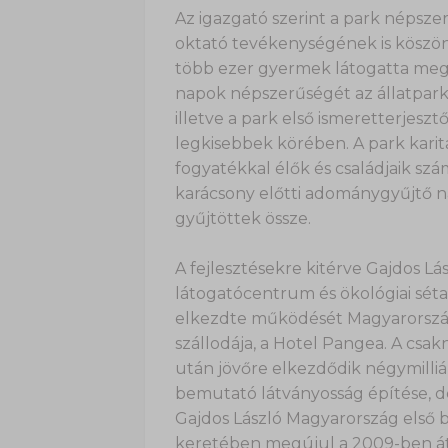
Az igazgató szerint a park népsz
oktató tevékenységének is köszönhe
több ezer gyermek látogatta meg, 
napok népszerűségét az állatparkr
illetve a park első ismeretterjesz
legkisebbek körében. A park kari
fogyatékkal élők és családjaik sz
karácsony előtti adománygyűjtő 
gyűjtöttek össze.
A fejlesztésekre kitérve Gajdos Lá
látogatócentrum és ökológiai séta
elkezdte működését Magyarország
szállodája, a Hotel Pangea. A csa
után jövőre elkezdődik négymilliárd
bemutató látványosság építése, d
Gajdos László Magyarország első 
keretében megújul a 2009-ben át