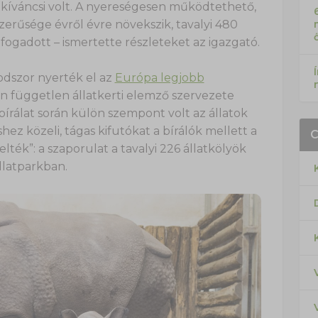
s kíváncsi volt. A nyereségesen működtethető,
erűsége évről évre növekszik, tavalyi 480
fogadott – ismertette részleteket az igazgató.
sodszor nyerték el az
Európa legjobb
 független állatkerti elemző szervezete
 bírálat során külön szempont volt az állatok
hez közeli, tágas kifutókat a bírálók mellett a
lték”: a szaporulat a tavalyi 226 állatkölyök
llatparkban.