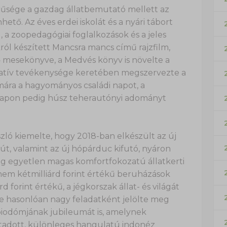
erűsége a gazdag állatbemutató mellett az
tő. Az éves erdei iskolát és a nyári tábort
a zoopedagógiai foglalkozások és a jeles
ól készített Mancsra mancs című rajzfilm,
tő mesekönyve, a Medvés könyv is növelte a
tatív tevékenysége keretében megszervezte a
ámára a hagyományos családi napot, a
napon pedig húsz teherautónyi adományt
szló kiemelte, hogy 2018-ban elkészült az új
út, valamint az új hópárduc kifutó, nyáron
 egyetlen magas komfortfokozatú állatkerti
knem kétmilliárd forint értékű beruházások
 forint értékű, a jégkorszak állat- és világát
e hasonlóan nagy feladatként jelölte meg
biodómjának jubileumát is, amelynek
adott, különleges hangulatú indonéz