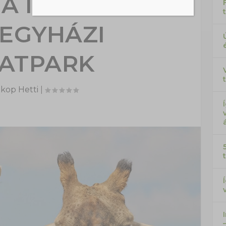
A IDÉN A
REGYHÁZI
LATPARK
kop Hetti
|