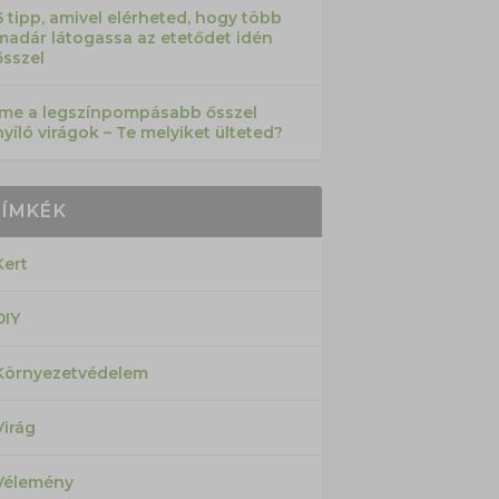
6 tipp, amivel elérheted, hogy több
madár látogassa az etetődet idén
ősszel
Íme a legszínpompásabb ősszel
nyíló virágok – Te melyiket ülteted?
CÍMKÉK
Kert
DIY
Környezetvédelem
Virág
Vélemény