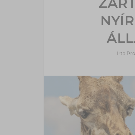
ZÁRT
NYÍ
ÁL
Írta
Pro