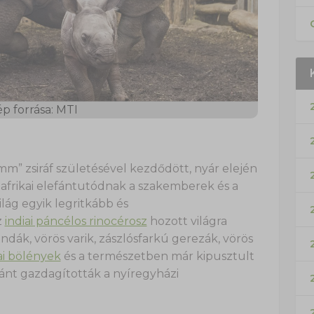
p forrása: MTI
m” zsiráf születésével kezdődött, nyár elején
afrikai elefántutódnak a szakemberek és a
lág egyik legritkább és
z
indiai páncélos rinocérosz
hozott világra
dák, vörös varik, zászlósfarkú gerezák, vörös
i bölények
és a természetben már kipusztult
ránt gazdagították a nyíregyházi