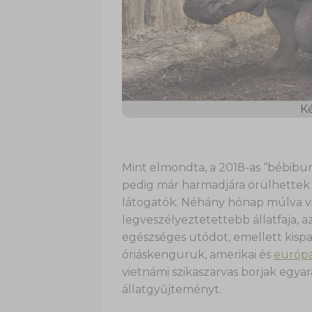
Ké
Mint elmondta, a 2018-as “bébibum
pedig már harmadjára örülhettek 
látogatók. Néhány hónap múlva vi
legveszélyeztetettebb állatfaja, a
egészséges utódot, emellett kispan
óriáskenguruk, amerikai és
európa
vietnámi szikaszarvas borjak egya
állatgyűjteményt.