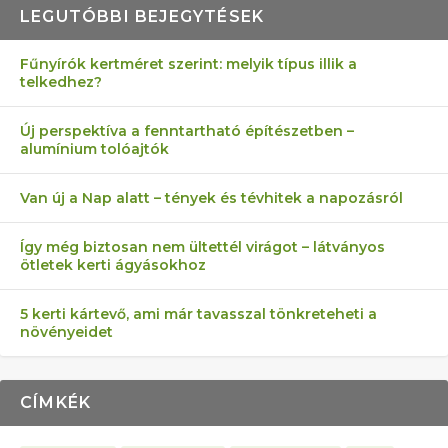
LEGUTÓBBI BEJEGYTÉSEK
Fűnyírók kertméret szerint: melyik típus illik a
telkedhez?
AZ ÖNELLÁTÁS 13 PONTJA
6 LEGJOBB NÖVÉNY SZOMSZÉD
AKI ELDOBÁLJA A CIGICSIKKEKET,
FÉLREÉRTETT KERTÉSZKEDÉS:
MÁRPEDIG A TŰZIJÁTÉK NEM MENŐ!
Új perspektíva a fenntartható építészetben –
alumínium tolóajtók
KEZDŐKNEK
ELLEN
AZ EGY KÖ…
TÉRKŐ ÉS MURVA
Van új a Nap alatt – tények és tévhitek a napozásról
Így még biztosan nem ültettél virágot – látványos
ötletek kerti ágyásokhoz
5 kerti kártevő, ami már tavasszal tönkreteheti a
növényeidet
CÍMKÉK