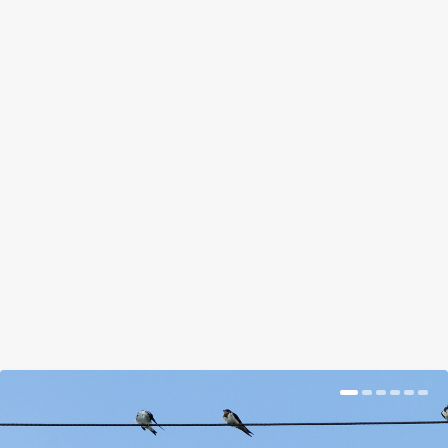
HAZAI SUPERFOODOK A TERMELŐI
PIACRÓL
by
Tálas Ági
|
Aug 12, 2017
|
Magazin
|
0
|
Most eláruljuk, mik azok a superfoodok, és hogy
itthon hol találod a legjobbakat közülük.
BŐVEBBEN