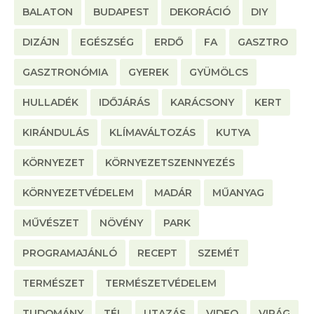
BALATON
BUDAPEST
DEKORÁCIÓ
DIY
DIZÁJN
EGÉSZSÉG
ERDŐ
FA
GASZTRO
GASZTRONÓMIA
GYEREK
GYÜMÖLCS
HULLADÉK
IDŐJÁRÁS
KARÁCSONY
KERT
KIRÁNDULÁS
KLÍMAVÁLTOZÁS
KUTYA
KÖRNYEZET
KÖRNYEZETSZENNYEZÉS
KÖRNYEZETVÉDELEM
MADÁR
MŰANYAG
MŰVÉSZET
NÖVÉNY
PARK
PROGRAMAJÁNLÓ
RECEPT
SZEMÉT
TERMÉSZET
TERMÉSZETVÉDELEM
TUDOMÁNY
TÉL
UTAZÁS
VIDEO
VIRÁG