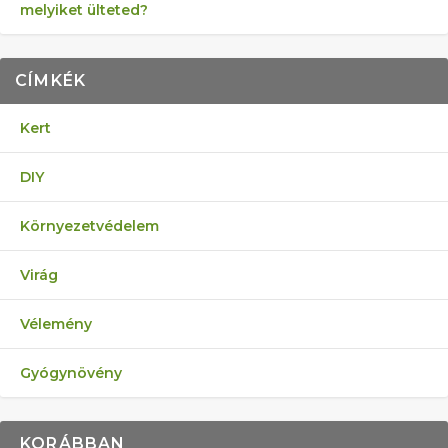
melyiket ülteted?
CÍMKÉK
Kert
DIY
Környezetvédelem
Virág
Vélemény
Gyógynövény
KORÁBBAN