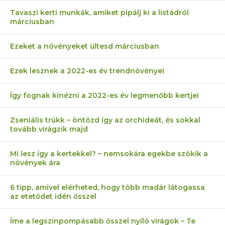
Tavaszi kerti munkák, amiket pipálj ki a listádról
márciusban
Ezeket a növényeket ültesd márciusban
Ezek lesznek a 2022-es év trendnövényei
Így fognak kinézni a 2022-es év legmenőbb kertjei
Zseniális trükk – öntözd így az orchideát, és sokkal
tovább virágzik majd
Mi lesz így a kertekkel? – nemsokára egekbe szökik a
növények ára
6 tipp, amivel elérheted, hogy több madár látogassa
az etetődet idén ősszel
Íme a legszínpompásabb ősszel nyíló virágok – Te