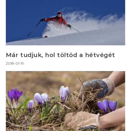
Már tudjuk, hol töltöd a hétvégét
2018-01-19