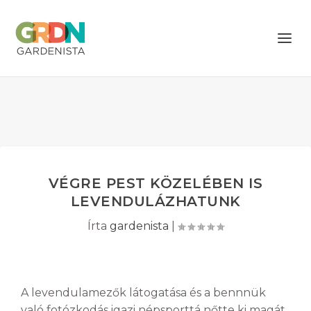
VÉGRE PEST KÖZELÉBEN IS
LEVENDULÁZHATUNK
Írta
gardenista
|
A levendulamezők látogatása és a bennnük
való fotózkodás igazi népsporttá nőtte ki magát