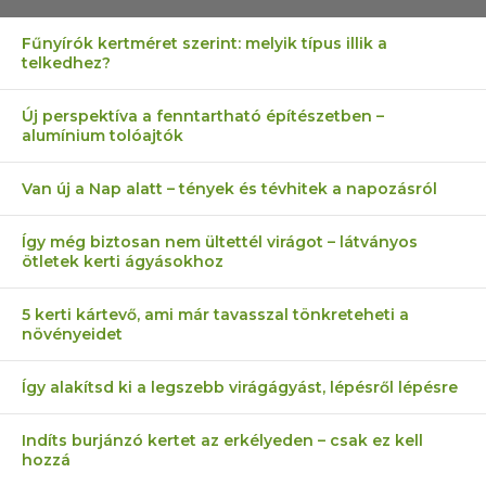
Fűnyírók kertméret szerint: melyik típus illik a
telkedhez?
Új perspektíva a fenntartható építészetben –
alumínium tolóajtók
Van új a Nap alatt – tények és tévhitek a napozásról
Így még biztosan nem ültettél virágot – látványos
ötletek kerti ágyásokhoz
5 kerti kártevő, ami már tavasszal tönkreteheti a
növényeidet
Így alakítsd ki a legszebb virágágyást, lépésről lépésre
Indíts burjánzó kertet az erkélyeden – csak ez kell
hozzá