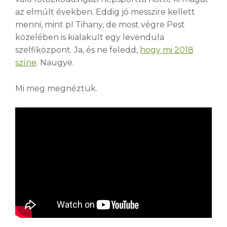
az elmúlt években. Eddig jó messzire kellett
menni, mint pl Tihany, de most végre Pest
közelében is kialakult egy levendula
szelfiközpont. Ja, és ne feledd,
hogy mi 2018
színe
. Naugye.
Mi meg megnéztük.