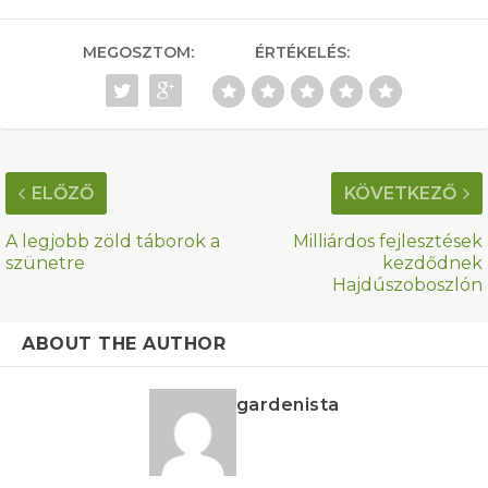
MEGOSZTOM:
ÉRTÉKELÉS:
ELŐZŐ
KÖVETKEZŐ
A legjobb zöld táborok a
Milliárdos fejlesztések
szünetre
kezdődnek
Hajdúszoboszlón
ABOUT THE AUTHOR
gardenista