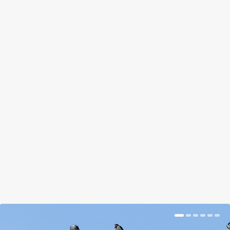
HOBBIKERTÉSZ UDVARA: NE
ÖNTSÜNK SARAT A SZOMSZÉDBA
by
Nagy Katalin
|
Jul 29, 2017
|
Magazin
|
0
|
A szomszédság egész biztosan nem díjazná, ha
előkertünk összes sara az utcán kötne ki. Mi sem.
BŐVEBBEN