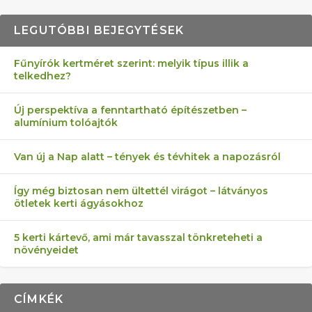
LEGUTÓBBI BEJEGYTÉSEK
Fűnyírók kertméret szerint: melyik típus illik a
telkedhez?
AZ ÖNELLÁTÁS 13 PONTJA
6 LEGJOBB NÖVÉNY SZOMSZÉD
MÁRPEDIG A TŰZIJÁTÉK NEM MENŐ!
FÉLREÉRTETT KERTÉSZKEDÉS:
AKI ELDOBÁLJA A CIGICSIKKEKET,
Új perspektíva a fenntartható építészetben –
alumínium tolóajtók
KEZDŐKNEK
ELLEN
TÉRKŐ ÉS MURVA
AZ EGY KÖ…
Van új a Nap alatt – tények és tévhitek a napozásról
Így még biztosan nem ültettél virágot – látványos
ötletek kerti ágyásokhoz
5 kerti kártevő, ami már tavasszal tönkreteheti a
növényeidet
CÍMKÉK