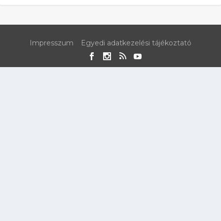
Impresszum
Egyedi adatkezelési tájékoztató