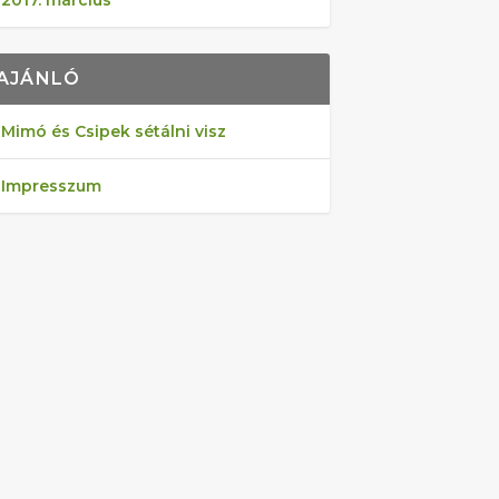
2017. március
AJÁNLÓ
Mimó és Csipek sétálni visz
Impresszum