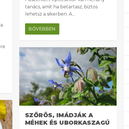
tanács, amit ha betartasz, biztos
lehetsz a sikerben. A...
ta
BŐVEBBEN
gre
SZŐRÖS, IMÁDJÁK A
MÉHEK ÉS UBORKASZAGÚ