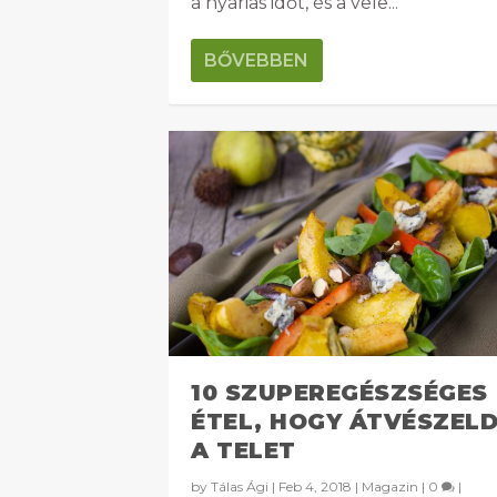
a nyárias időt, és a vele...
BŐVEBBEN
10 SZUPEREGÉSZSÉGES
ÉTEL, HOGY ÁTVÉSZEL
A TELET
by
Tálas Ági
|
Feb 4, 2018
|
Magazin
|
0
|