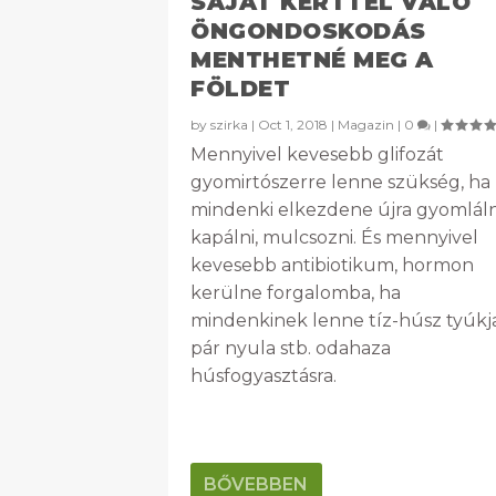
SAJÁT KERTTEL VALÓ
ÖNGONDOSKODÁS
MENTHETNÉ MEG A
FÖLDET
by
szirka
|
Oct 1, 2018
|
Magazin
|
0
|
Mennyivel kevesebb glifozát
gyomirtószerre lenne szükség, ha
mindenki elkezdene újra gyomláln
kapálni, mulcsozni. És mennyivel
kevesebb antibiotikum, hormon
kerülne forgalomba, ha
mindenkinek lenne tíz-húsz tyúkja
pár nyula stb. odahaza
húsfogyasztásra.
BŐVEBBEN