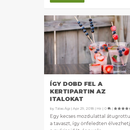
ÍGY DOBD FEL A
KERTIPARTIN AZ
ITALOKAT
by
Tálas Ági
|
Apr 29, 2018
|
Hír
|
0
|
Egy kecses mozdulattal átugrott
a tavaszt, így önfeledten élvezhet