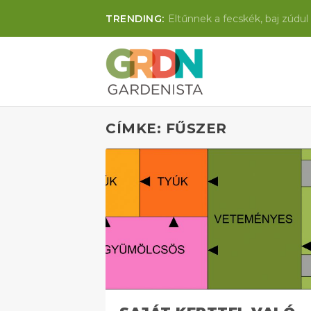
TRENDING:
Eltűnnek a fecskék, baj zúdul 
CÍMKE: FŰSZER