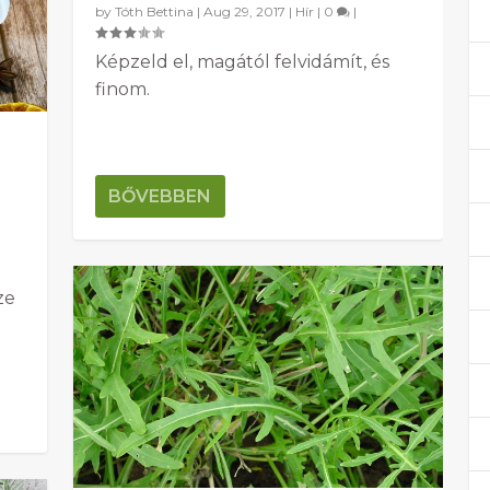
by
Tóth Bettina
|
Aug 29, 2017
|
Hír
|
0
|
Képzeld el, magától felvidámít, és
finom.
BŐVEBBEN
ze