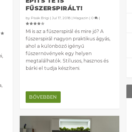
ÉPÍTS TE IS
FŰSZERSPIRÁLT!
by
Pisák Brigi
|
Jul 17, 2018
|
Magazin
|
0
|
Mi is az a fűszerspirál és mire jó? A
fűszerspirál nagyon praktikus ágyás,
ahol a különböző igényű
fűszernövények egy helyen
i,
megtalálhatók. Stílusos, hasznos és
bárki el tudja készíteni.
,
BŐVEBBEN