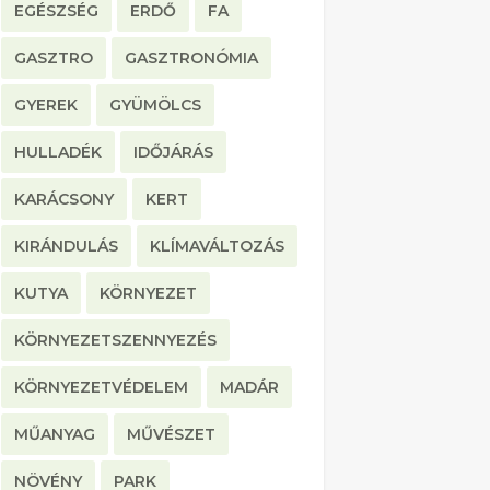
EGÉSZSÉG
ERDŐ
FA
GASZTRO
GASZTRONÓMIA
GYEREK
GYÜMÖLCS
HULLADÉK
IDŐJÁRÁS
KARÁCSONY
KERT
KIRÁNDULÁS
KLÍMAVÁLTOZÁS
KUTYA
KÖRNYEZET
KÖRNYEZETSZENNYEZÉS
KÖRNYEZETVÉDELEM
MADÁR
MŰANYAG
MŰVÉSZET
NÖVÉNY
PARK