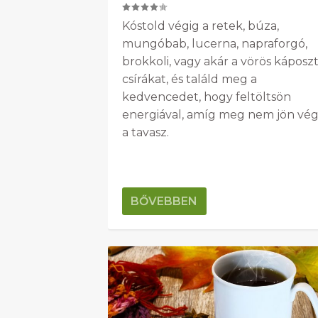
Kóstold végig a retek, búza,
mungóbab, lucerna, napraforgó,
brokkoli, vagy akár a vörös káposz
csírákat, és találd meg a
kedvencedet, hogy feltöltsön
energiával, amíg meg nem jön vé
a tavasz.
BŐVEBBEN