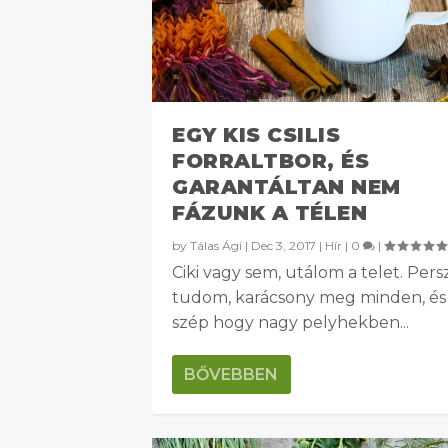
EGY KIS CSILIS
FORRALTBOR, ÉS
GARANTÁLTAN NEM
FÁZUNK A TÉLEN
by
Tálas Ági
|
Dec 3, 2017
|
Hír
|
0
|
Ciki vagy sem, utálom a telet. Pers
tudom, karácsony meg minden, és
szép hogy nagy pelyhekben...
BŐVEBBEN