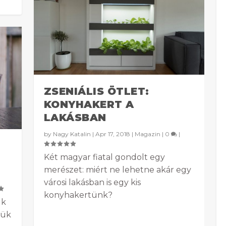
ZSENIÁLIS ÖTLET:
KONYHAKERT A
LAKÁSBAN
by
Nagy Katalin
|
Apr 17, 2018
|
Magazin
|
0
|
Két magyar fiatal gondolt egy
merészet: miért ne lehetne akár egy
városi lakásban is egy kis
konyhakertünk?
uk
jük