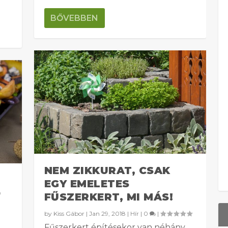
BŐVEBBEN
NEM ZIKKURAT, CSAK
EGY EMELETES
D
FŰSZERKERT, MI MÁS!
by
Kiss Gábor
|
Jan 29, 2018
|
Hír
|
0
|
Fűszerkert építésekor van néhány