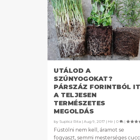
UTÁLOD A
SZÚNYOGOKAT?
PÁRSZÁZ FORINTBÓL I
A TELJESEN
TERMÉSZETES
MEGOLDÁS
by
Suplicz Rita
|
Aug 9, 2017
|
Hír
|
0
|
Füstölni nem kell, áramot se
fogyaszt, semmi mesterséges cucc