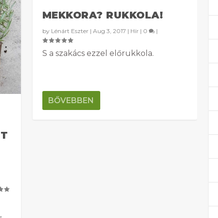
MEKKORA? RUKKOLA!
by
Lénárt Eszter
|
Aug 3, 2017
|
Hír
|
0
|
S a szakács ezzel előrukkola.
BŐVEBBEN
TT
,