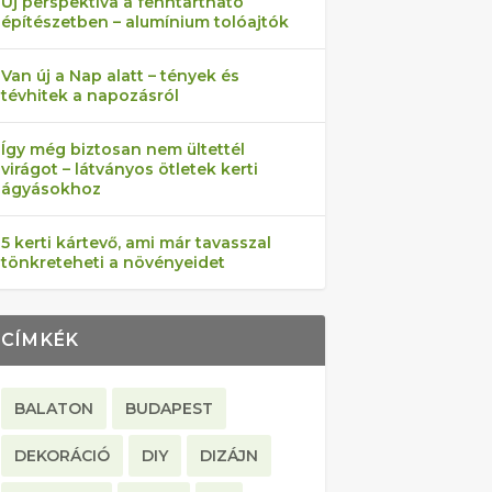
Új perspektíva a fenntartható
építészetben – alumínium tolóajtók
Van új a Nap alatt – tények és
tévhitek a napozásról
Így még biztosan nem ültettél
virágot – látványos ötletek kerti
ágyásokhoz
5 kerti kártevő, ami már tavasszal
tönkreteheti a növényeidet
CÍMKÉK
BALATON
BUDAPEST
DEKORÁCIÓ
DIY
DIZÁJN