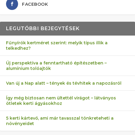
FACEBOOK
LEGUTÓBBI BEJEGYTÉSEK
Fűnyírók kertméret szerint: melyik típus illik a
telkedhez?
AZ ÖNELLÁTÁS 13 PONTJA
6 LEGJOBB NÖVÉNY SZOMSZÉD
MÁRPEDIG A TŰZIJÁTÉK NEM MENŐ!
FÉLREÉRTETT KERTÉSZKEDÉS:
AKI ELDOBÁLJA A CIGICSIKKEKET,
Új perspektíva a fenntartható építészetben –
alumínium tolóajtók
KEZDŐKNEK
ELLEN
TÉRKŐ ÉS MURVA
AZ EGY KÖ…
Van új a Nap alatt – tények és tévhitek a napozásról
Így még biztosan nem ültettél virágot – látványos
ötletek kerti ágyásokhoz
5 kerti kártevő, ami már tavasszal tönkreteheti a
növényeidet